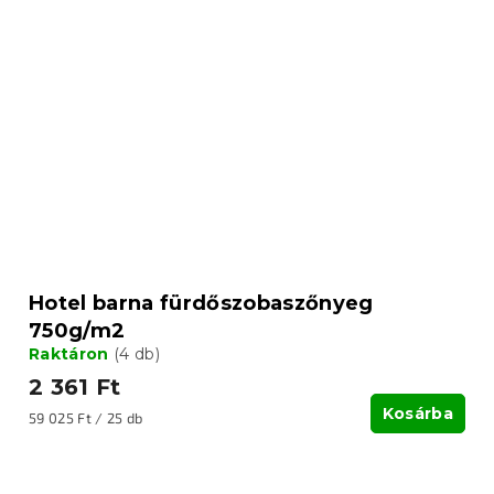
Hotel barna fürdőszobaszőnyeg
750g/m2
Raktáron
(4 db)
2 361 Ft
Kosárba
Egységár:
59 025 Ft / 25 db