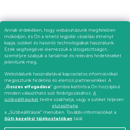
i
s
t
L
a
á
i
b
r
Annak érdekében, hogy webáruházunk megfelelően
Információ az Ön számára
á
l
működjön, és Ön a lehető legjobb vásárlási élményt
n
é
Rendelés követése
kapja, sütiket és hasonló technológiákat használunk.
y
c
Ezek segítségével elemezzük a látogatottságot,
í
Szállítási lehetőségek
t
személyre szabjuk a tartalmat és releváns hirdetéseket
Fizetési lehetőségek
á
jelenítünk meg.
Reklamáció és áruvisszaküldés
s
e
Elérhetőség
Weboldalunk használatával kapcsolatos információkat
l
Általános szerződési feltételek
megosztunk hirdetési és elemző partnereinkkel. A
e
Adatvédelmi nyilatkozat
„
Összes elfogadása
” gombra kattintva Ön hozzájárul
m
minden választható süti feldolgozásához.
A
Blog
e
i
sütibeállításokat
testre szabhatja, vagy a sütiket teljesen
Partnereinknek
elutasíthatja
a „Sütibeállítások” menüben. További információkat a
Süti-kezelési tájékoztatóban
talál.
Shoptet Premium készítette