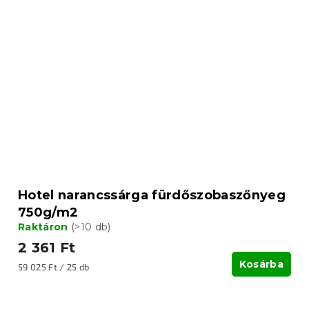
Hotel narancssárga fürdőszobaszőnyeg
750g/m2
Raktáron
(>10 db)
2 361 Ft
Kosárba
Egységár:
59 025 Ft / 25 db