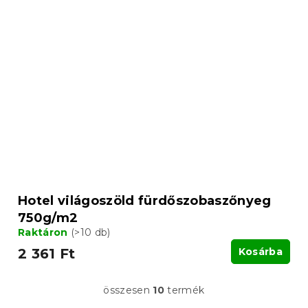
Hotel világoszöld fürdőszobaszőnyeg
750g/m2
Raktáron
(>10 db)
2 361 Ft
Kosárba
összesen
10
termék
L