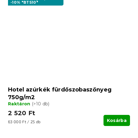
-10% "BTS10"
Hotel azúrkék fürdőszobaszőnyeg
750g/m2
Raktáron
(>10 db)
2 520 Ft
Kosárba
Egységár:
63 000 Ft / 25 db