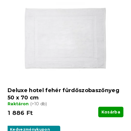
Deluxe hotel fehér fürdőszobaszőnyeg
50 x 70 cm
Raktáron
(>10 db)
1 886 Ft
Kosárba
Kedvezménykupon