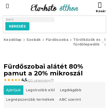
Ugrás
KO
a
fő
tartalomhoz
KERESÉS
Kezdőlap
Szobák
Fürdőszoba
Törölközők és
Fü
fürdőlepedők
al
Fürdőszobai alátét 80%
pamut a 20% mikroszál
★★★★★
★★★★★
4,5
420 vélemény
T
e
Ajánljuk
Legolcsóbb elöl
Legdrágább
r
Legnépszerűbb termékek
ABC szerint
m
é