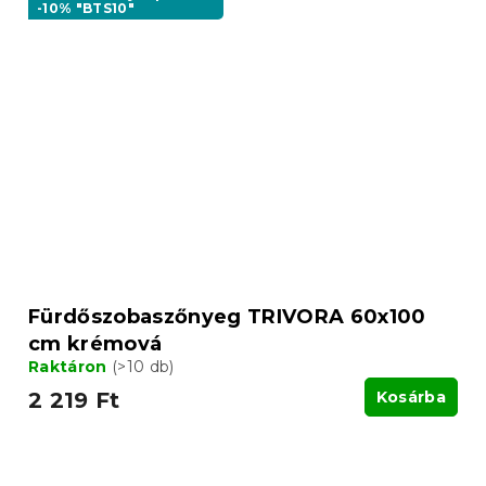
-10% "BTS10"
Fürdőszobaszőnyeg TRIVORA 60x100
cm krémová
Raktáron
(>10 db)
2 219 Ft
Kosárba