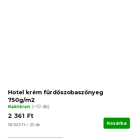
Hotel krém fürdőszobaszőnyeg
750g/m2
Raktáron
(>10 db)
2 361 Ft
Kosárba
Egységár:
59 025 Ft / 25 db