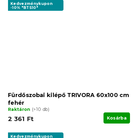
Kedvezménykupon
-10% "BTS10"
Fürdőszobai kilépő TRIVORA 60x100 cm
fehér
Raktáron
(>10 db)
2 361 Ft
Kosárba
Kedvezménykupon