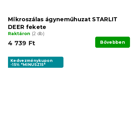
Mikroszálas ágyneműhuzat STARLIT
DEER fekete
Raktáron
(2 db)
4 739 Ft
Bővebben
Kedvezménykupon
-15% "MINUSZ15"