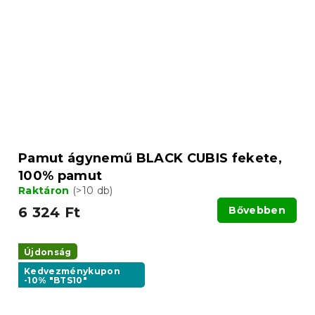
Pamut ágynemű BLACK CUBIS fekete,
100% pamut
Raktáron
(>10 db)
6 324 Ft
Bővebben
Újdonság
Kedvezménykupon
-10% "BTS10"