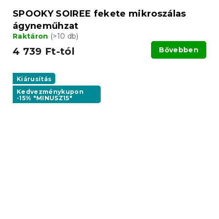
SPOOKY SOIREE fekete mikroszálas
ágyneműhzat
Raktáron
(>10 db)
4 739 Ft-tól
Bővebben
Kiárusítás
Kedvezménykupon
-15% "MINUSZ15"