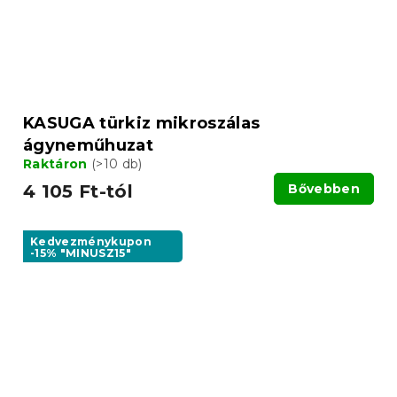
KASUGA türkiz mikroszálas
ágyneműhuzat
Raktáron
(>10 db)
4 105 Ft-tól
Bővebben
Kedvezménykupon
-15% "MINUSZ15"