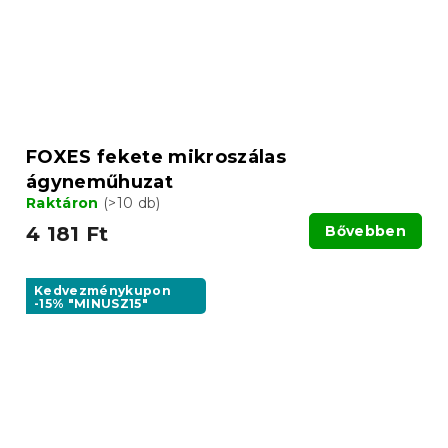
FOXES fekete mikroszálas
ágyneműhuzat
Raktáron
(>10 db)
4 181 Ft
Bővebben
Kedvezménykupon
-15% "MINUSZ15"