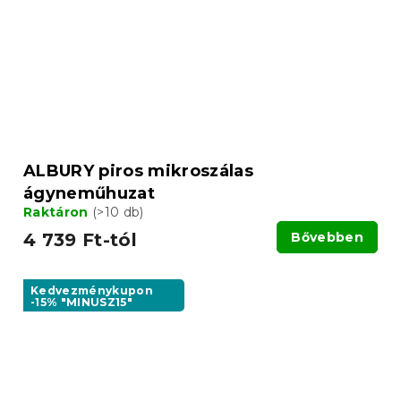
ALBURY piros mikroszálas
ágyneműhuzat
Raktáron
(>10 db)
4 739 Ft-tól
Bővebben
Kedvezménykupon
-15% "MINUSZ15"