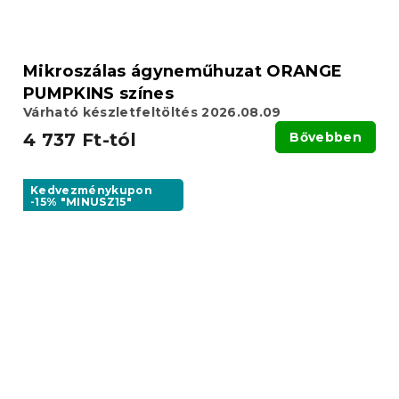
Mikroszálas ágyneműhuzat ORANGE
PUMPKINS színes
Várható készletfeltöltés 2026.08.09
4 737 Ft-tól
Bővebben
Kedvezménykupon
-15% "MINUSZ15"