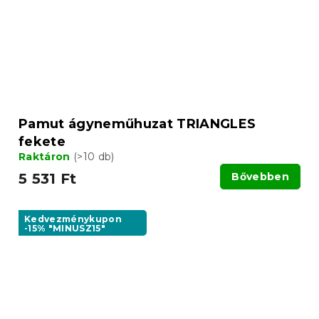
Pamut ágyneműhuzat TRIANGLES
fekete
Raktáron
(>10 db)
5 531 Ft
Bővebben
Kedvezménykupon
-15% "MINUSZ15"