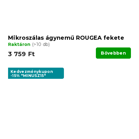
Mikroszálas ágynemű ROUGEA fekete
Raktáron
(>10 db)
3 759 Ft
Bővebben
Kedvezménykupon
-15% "MINUSZ15"