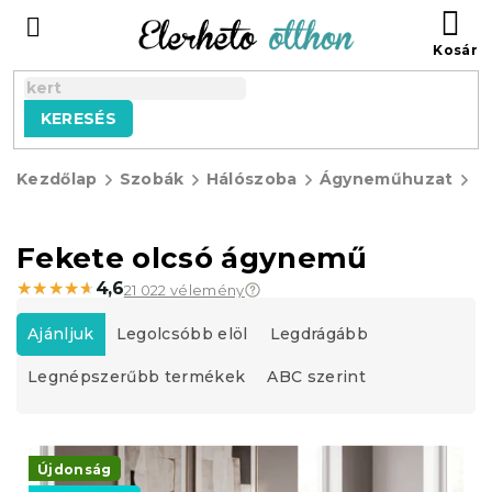
Ugrás
KO
a
fő
tartalomhoz
KERESÉS
Kezdőlap
Szobák
Hálószoba
Ágyneműhuzat
O
á
Fekete olcsó ágynemű
★★★★★
★★★★★
4,6
21 022 vélemény
T
e
Ajánljuk
Legolcsóbb elöl
Legdrágább
r
Legnépszerűbb termékek
ABC szerint
m
é
k
T
e
e
Újdonság
k