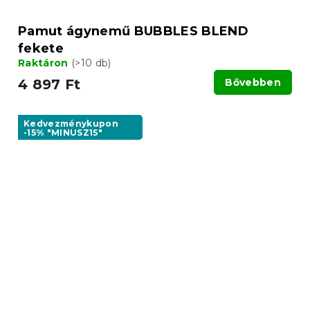
Pamut ágynemű BUBBLES BLEND
fekete
Raktáron
(>10 db)
4 897 Ft
Bővebben
Kedvezménykupon
-15% "MINUSZ15"