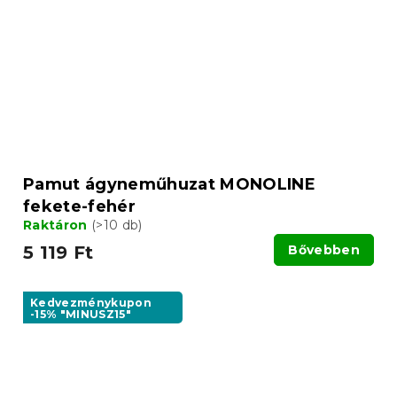
Pamut ágyneműhuzat MONOLINE
fekete-fehér
Raktáron
(>10 db)
5 119 Ft
Bővebben
Kedvezménykupon
-15% "MINUSZ15"