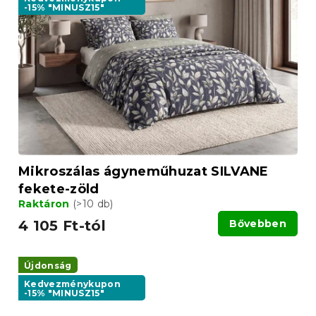
-15% "MINUSZ15"
Mikroszálas ágyneműhuzat SILVANE
fekete-zöld
Raktáron
(>10 db)
4 105 Ft-tól
Bővebben
Újdonság
Kedvezménykupon
-15% "MINUSZ15"