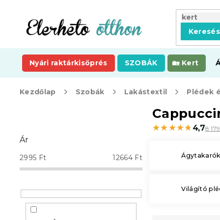
Ugrás
a
fő
Keresé
tartalomhoz
Nyári raktárkisöprés
SZOBÁK
Kert
Kezdőlap
Szobák
Lakástextil
Plédek 
O
Cappuccin
l
★★★★★
★★★★★
4,7
8 17
d
Ár
a
l
Ágytakaró
2995
Ft
12664
Ft
s
ó
p
Világító pl
a
n
e