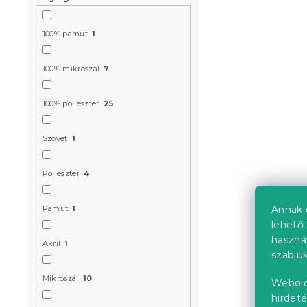
100% pamut
1
Ágytakaró 
100% mikroszál
7
Raktáron
(>10 
100% poliészter
25
4 739 Ft-tó
Szövet
1
Újdonság
Poliészter
4
Előrendelés
Annak 
Pamut
1
lehető 
haszná
Akril
1
szabjuk
Mikroszál
10
Webold
hirdeté
Ágytakaró 