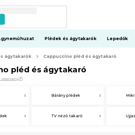
s
Ágyneműhuzat
Plédek és ágytakarók
Lepedők
és ágytakarók
Cappuccino pléd és ágytakaró
o pléd és ágytakaró
9 vélemény
k
Bárány plédek
Mikr
édek
TV néző takaró
Ujja