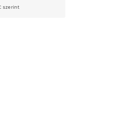
 szerint
Újdonság
Előrendelés
KIN,
Ágytakaró BOHO MOON,
krém színű
6.08.09
Raktáron
(>10 db)
4 580 Ft-tól