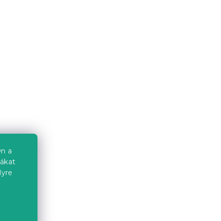
Ágytakaró LUNERIS, fehér
Raktáron
(>10 db)
6 324 Ft-tól
Újdonság
Kedvezménykupon
-15% "MINUSZ15"
n a
iákat
lyre
a
k
Ágytakaró PANDA RELAX