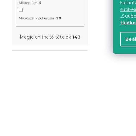
kattin
Mikroplüss
4
színes
sütibeá
Raktáron
(>10 
„Sütib
Mikroszál - poliészter
90
tájék
4 580 Ft-t
Megjeleníthető tételek
143
Beál
Újdonság
Előrendelés
Ágytakaró 
zöld
Raktáron
(>10 
4 580 Ft-t