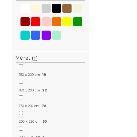
Újdonság
Kedvezményk
-15% "MINUSZ15
Méret
?
150 x 200 cm
19
Ágytakaró 
160 x 200 cm
22
Raktáron
(>10 
6 324 Ft-tó
170 x 210 cm
78
200 x 220 cm
53
Újdonság
Előrendelés