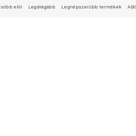
csóbb elöl
Legdrágább
Legnépszerűbb termékek
ABC
Újdonság
upon
"
ALBURY piros
Ágytakaró BIRDS PUMP
barna
db)
Várható készletfeltöltés 202
l
6 324 Ft-tól