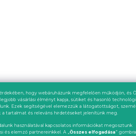
LIORA, kék
Ágytakaró LIORENA,
krémszínű
db)
Raktáron
(>10 db)
l
4 580 Ft-tól
Újdonság
Kedvezménykupon
-15% "MINUSZ15"
érdekében, hogy webáruházunk megfelelően működjön, és Ö
legjobb vásárlási élményt kapja, sütiket és hasonló technológ
lunk. Ezek segítségével elemezzük a látogatottságot, szemé
 a tartalmat és releváns hirdetéseket jelenítünk meg.
alunk használatával kapcsolatos információkat megosztunk
si és elemző partnereinkkel. A „
Összes elfogadása
” gombr
NORDIC NATURE,
Ágytakaró NOREVA, ké