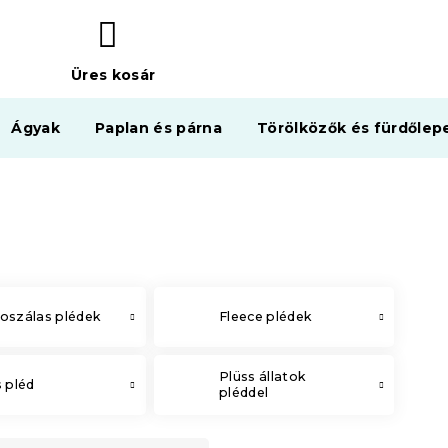
Üres kosár
KOSÁR
Ágyak
Paplan és párna
Törölközők és fürdőlep
oszálas plédek
Fleece plédek
Plüss állatok
s pléd
pléddel