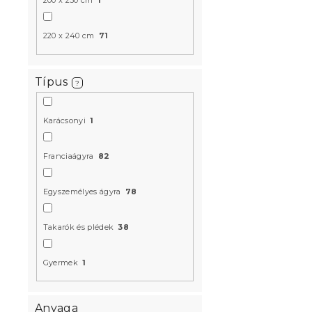
200 x 230 cm
1
220 x 240 cm
71
Típus
?
Karácsonyi
1
Ágytakaró 
Raktáron
(>10 
Franciaágyra
82
4 580 Ft-t
Egyszemélyes ágyra
78
Újdonság
Takarók és plédek
38
Gyermek
1
Anyaga