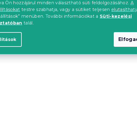
tva Ön hozzájárul minden választható süti feldolgozásához.
A
llításokat
testre szabhatja, vagy a sütiket teljesen
elutasíthatj
db)
Raktáron
(>10 db)
eállítások” menüben. További információkat a
Süti-kezelési
oztatóban
talál.
ól
6 324 Ft-tól
Elfog
lítások
Újdonság
SCANDI NATURE,
Ágytakaró SILVANE, fek
db)
Raktáron
(>10 db)
ól
4 580 Ft-tól