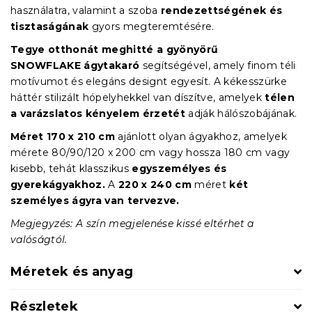
használatra, valamint a szoba
rendezettségének és
tisztaságának
gyors megteremtésére.
Tegye otthonát meghitté a gyönyörű
SNOWFLAKE
ágytakaró
segítségével, amely finom téli
motívumot és elegáns designt egyesít. A kékesszürke
háttér stilizált hópelyhekkel van díszítve, amelyek
télen
a varázslatos kényelem érzetét
adják hálószobájának.
Méret
170 x 210 cm
ajánlott olyan ágyakhoz, amelyek
mérete 80/90/120 x 200 cm vagy hossza 180 cm vagy
kisebb, tehát klasszikus
egyszemélyes és
gyerekágyakhoz.
A
220 x 240 cm
méret
két
személyes ágyra van tervezve.
Megjegyzés: A szín megjelenése kissé eltérhet a
valóságtól.
Méretek és anyag
Részletek