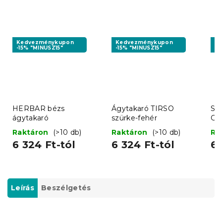
Kedvezménykupon
Kedvezménykupon
K
-15% "MINUSZ15"
-15% "MINUSZ15"
-1
HERBAR bézs
Ágytakaró TIRSO
S
ágytakaró
szürke-fehér
GI
ágy
Raktáron
(>10 db)
Raktáron
(>10 db)
Ra
6 324 Ft-tól
6 324 Ft-tól
6 
Leírás
Beszélgetés