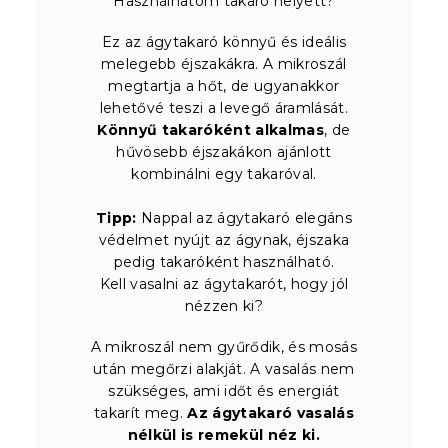
Használhatom takaró helyett?
Ez az ágytakaró könnyű és ideális
melegebb éjszakákra. A mikroszál
megtartja a hőt, de ugyanakkor
lehetővé teszi a levegő áramlását.
Könnyű takaróként alkalmas
, de
hűvösebb éjszakákon ajánlott
kombinálni egy takaróval.
Tipp:
Nappal az ágytakaró elegáns
védelmet nyújt az ágynak, éjszaka
pedig takaróként használható.
Kell vasalni az ágytakarót, hogy jól
nézzen ki?
A mikroszál nem gyűrődik, és mosás
után megőrzi alakját. A vasalás nem
szükséges, ami időt és energiát
takarít meg.
Az ágytakaró vasalás
nélkül is remekül néz ki.