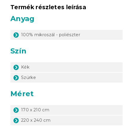
Termék részletes leírása
Anyag
100% mikroszál - poliészter
Szín
Kék
Szürke
Méret
170 x 210 cm
220 x 240 cm