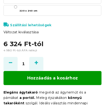
220 x 240 cm
Szállítási lehetőségek
Változat kiválasztása
6 324 Ft
-tól
4 980 Ft
-tól ÁFA nélkül
Egységár:
Hozzáadás a kosárhoz
Elegáns ágytakaró
megvédi az ágyneműt és a
párnákat
a portól.
Meleg éjszakákon
könnyű
takaróként
szolgál. Ideális választás mindennapi