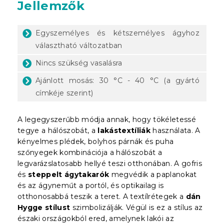
Jellemzők
Egyszemélyes és kétszemélyes ágyhoz
választható változatban
Nincs szükség vasalásra
Ajánlott mosás: 30 °C - 40 °C (a gyártó
címkéje szerint)
A legegyszerűbb módja annak, hogy tökéletessé
tegye a hálószobát, a
lakástextíliák
használata. A
kényelmes plédek, bolyhos párnák és puha
szőnyegek kombinációja a hálószobát a
legvarázslatosabb hellyé teszi otthonában. A gofris
és
steppelt ágytakarók
megvédik a paplanokat
és az ágyneműt a portól, és optikailag is
otthonosabbá teszik a teret. A textílrétegek a
dán
Hygge stílust
szimbolizálják. Végül is ez a stílus az
északi országokból ered, amelynek lakói az