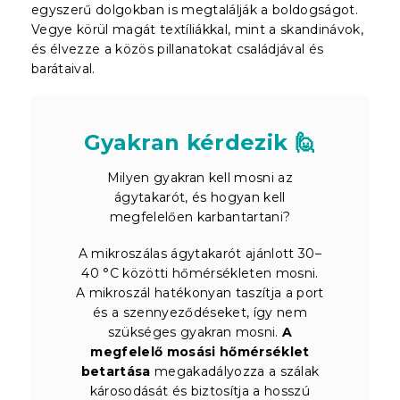
egyszerű dolgokban is megtalálják a boldogságot.
Vegye körül magát textíliákkal, mint a skandinávok,
és élvezze a közös pillanatokat családjával és
barátaival.
Gyakran kérdezik 🙋
Milyen gyakran kell mosni az
ágytakarót, és hogyan kell
megfelelően karbantartani?
A mikroszálas ágytakarót ajánlott 30–
40 °C közötti hőmérsékleten mosni.
A mikroszál hatékonyan taszítja a port
és a szennyeződéseket, így nem
szükséges gyakran mosni.
A
megfelelő mosási hőmérséklet
betartása
megakadályozza a szálak
károsodását és biztosítja a hosszú