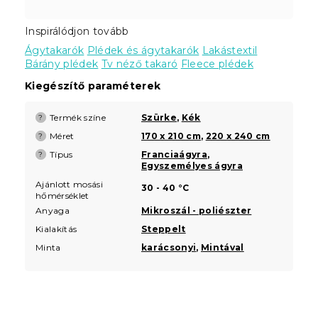
Inspirálódjon tovább
Ágytakarók
Plédek és ágytakarók
Lakástextil
Bárány plédek
Tv néző takaró
Fleece plédek
Kiegészítő paraméterek
Termék színe
Szürke
,
Kék
?
Méret
170 x 210 cm
,
220 x 240 cm
?
Típus
Franciaágyra
,
?
Egyszemélyes ágyra
Ajánlott mosási
30 - 40 °C
hőmérséklet
Anyaga
Mikroszál - poliészter
Kialakítás
Steppelt
Minta
karácsonyi
,
Mintával