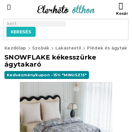
Ugrás
KO
a
fő
tartalomhoz
KERESÉS
Kezdőlap
Szobák
Lakástextil
Plédek és ágytaka
SNOWFLAKE kékesszürke
ágytakaró
Kedvezménykupon -15% "MINUSZ15"