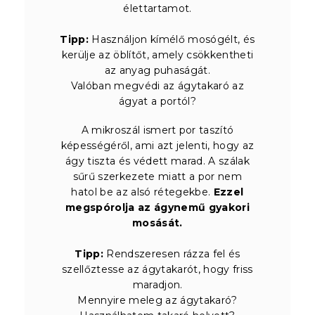
élettartamot.
Tipp:
Használjon kímélő mosógélt, és
kerülje az öblítőt, amely csökkentheti
az anyag puhaságát.
Valóban megvédi az ágytakaró az
ágyat a portól?
A mikroszál ismert por taszító
képességéről, ami azt jelenti, hogy az
ágy tiszta és védett marad. A szálak
sűrű szerkezete miatt a por nem
hatol be az alsó rétegekbe.
Ezzel
megspórolja az ágynemű gyakori
mosását.
Tipp:
Rendszeresen rázza fel és
szellőztesse az ágytakarót, hogy friss
maradjon.
Mennyire meleg az ágytakaró?