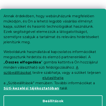
L
á
b
Annak érdekében, hogy webáruházunk megfelelően
Információ az Ön számára
l
működjön, és Ön a lehető legjobb vásárlási élményt
é
Rendelés követése
kapja, sütiket és hasonló technológiákat használunk.
c
Ezek segítségével elemezzük a látogatottságot,
Szállítási lehetőségek
személyre szabjuk a tartalmat és releváns hirdetéseket
Fizetési lehetőségek
jelenítünk meg.
Reklamáció és áruvisszaküldés
Elérhetőség
Weboldalunk használatával kapcsolatos információkat
Általános szerződési feltételek
megosztunk hirdetési és elemző partnereinkkel. A
Adatvédelmi nyilatkozat
„
Összes elfogadása
” gombra kattintva Ön hozzájárul
minden választható süti feldolgozásához.
A
Blog
sütibeállításokat
testre szabhatja, vagy a sütiket teljesen
Partnereinknek
elutasíthatja
a „Sütibeállítások” menüben. További információkat a
Süti-kezelési tájékoztatóban
talál.
Shoptet Premium készítette
Beállítások