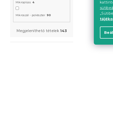
kattin
Mikroplüss
4
színes
sütibeá
Raktáron
(>10 
„Sütib
Mikroszál - poliészter
90
tájék
4 580 Ft-t
Megjeleníthető tételek
143
Beál
Újdonság
Előrendelés
Ágytakaró 
zöld
Raktáron
(>10 
4 580 Ft-t