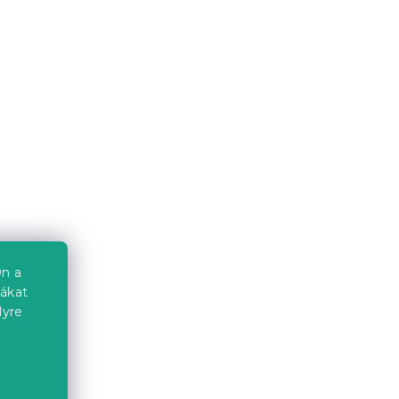
Ágytakaró LUNERIS, fehér
Raktáron
(>10 db)
6 324 Ft-tól
Újdonság
Kedvezménykupon
-15% "MINUSZ15"
n a
iákat
lyre
a
k
Ágytakaró PANDA RELAX