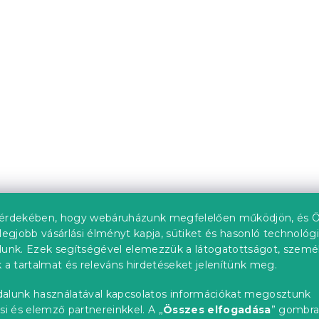
LIORA, kék
Ágytakaró LIORENA,
krémszínű
db)
Raktáron
(>10 db)
l
4 580 Ft-tól
Újdonság
Kedvezménykupon
-15% "MINUSZ15"
érdekében, hogy webáruházunk megfelelően működjön, és Ö
legjobb vásárlási élményt kapja, sütiket és hasonló technológ
lunk. Ezek segítségével elemezzük a látogatottságot, szemé
 a tartalmat és releváns hirdetéseket jelenítünk meg.
alunk használatával kapcsolatos információkat megosztunk
si és elemző partnereinkkel. A „
Összes elfogadása
” gombr
NORDIC NATURE,
Ágytakaró NOREVA, ké