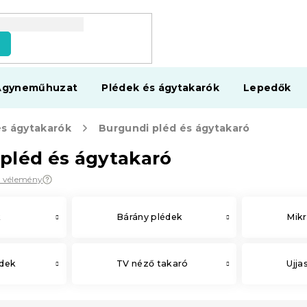
s
Ágyneműhuzat
Plédek és ágytakarók
Lepedők
és ágytakarók
Burgundi pléd és ágytakaró
pléd és ágytakaró
3 vélemény
k
Bárány plédek
Mikr
édek
TV néző takaró
Ujja