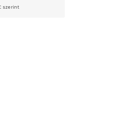
 szerint
Újdonság
Előrendelés
KIN,
Ágytakaró BOHO MOON,
krém színű
6.08.09
Raktáron
(>10 db)
4 580 Ft-tól