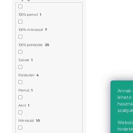
100% pamut
1
Ágytakaró 
100% mikroszál
7
Raktáron
(>10 
100% poliészter
25
4 739 Ft-tó
Szövet
1
Újdonság
Poliészter
4
Előrendelés
Annak 
Pamut
1
lehető 
haszná
Akril
1
szabjuk
Mikroszál
10
Webold
hirdeté
Ágytakaró 