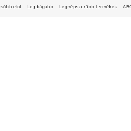
csóbb elöl
Legdrágább
Legnépszerűbb termékek
ABC
Újdonság
upon
"
ALBURY piros
Ágytakaró BIRDS PUMP
barna
db)
Várható készletfeltöltés 202
l
6 324 Ft-tól