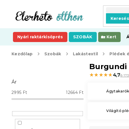
Ugrás
a
fő
Keresé
tartalomhoz
Nyári raktárkisöprés
SZOBÁK
Kert
Kezdőlap
Szobák
Lakástextil
Plédek 
O
Burgundi 
l
★★★★★
★★★★★
4,7
8 17
d
Ár
a
l
Ágytakaró
2995
Ft
12664
Ft
s
ó
p
Világító pl
a
n
e