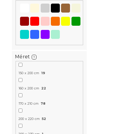
Újdonság
Kedvezményk
-15% "MINUSZ15
Méret
?
150 x 200 cm
19
Ágytakaró 
160 x 200 cm
22
Raktáron
(>10 
6 324 Ft-tó
170 x 210 cm
78
200 x 220 cm
52
Újdonság
Előrendelés