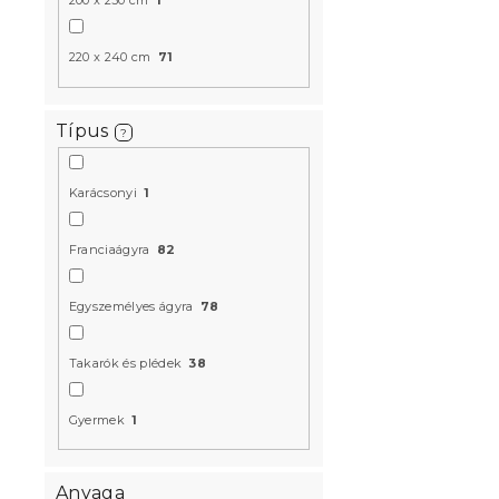
200 x 230 cm
1
220 x 240 cm
71
Típus
?
Karácsonyi
1
Ágytakaró 
Raktáron
(>10 
Franciaágyra
82
4 580 Ft-t
Egyszemélyes ágyra
78
Újdonság
Takarók és plédek
38
Gyermek
1
Anyaga