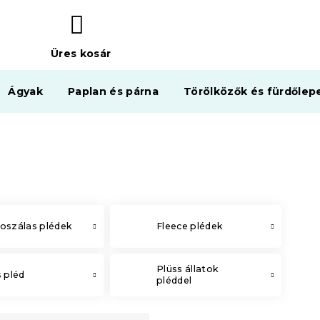
Üres kosár
KOSÁR
Ágyak
Paplan és párna
Törölközők és fürdőlep
oszálas plédek
Fleece plédek
Plüss állatok
s pléd
pléddel