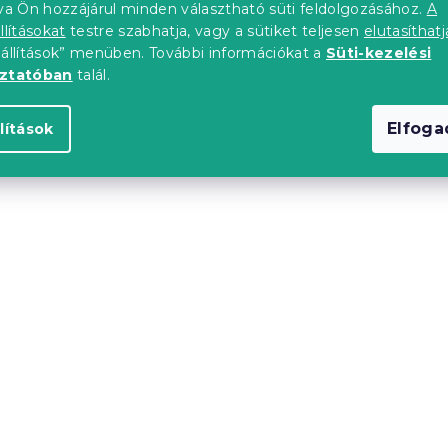
tva Ön hozzájárul minden választható süti feldolgozásához.
A
llításokat
testre szabhatja, vagy a sütiket teljesen
elutasíthatj
db)
Raktáron
(>10 db)
eállítások” menüben. További információkat a
Süti-kezelési
oztatóban
talál.
ól
6 324 Ft-tól
Elfog
lítások
Újdonság
SCANDI NATURE,
Ágytakaró SILVANE, fek
db)
Raktáron
(>10 db)
ól
4 580 Ft-tól