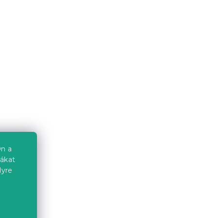
n a
iákat
lyre
a