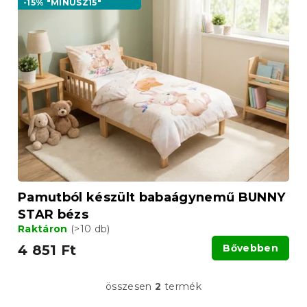
-15% "MINUSZ15"
Pamutból készült babaágynemű BUNNY
STAR bézs
Raktáron
(>10 db)
4 851 Ft
Bővebben
összesen
2
termék
L
i