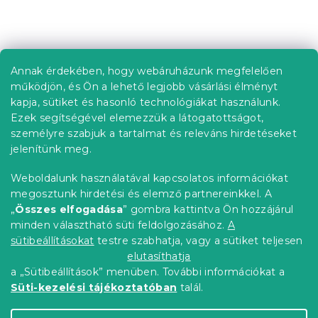
s
t
L
a
á
i
b
r
Annak érdekében, hogy webáruházunk megfelelően
Információ az Ön számára
á
l
működjön, és Ön a lehető legjobb vásárlási élményt
n
é
Rendelés követése
kapja, sütiket és hasonló technológiákat használunk.
y
c
í
Ezek segítségével elemezzük a látogatottságot,
Szállítási lehetőségek
t
személyre szabjuk a tartalmat és releváns hirdetéseket
Fizetési lehetőségek
á
jelenítünk meg.
Reklamáció és áruvisszaküldés
s
e
Elérhetőség
Weboldalunk használatával kapcsolatos információkat
l
Általános szerződési feltételek
megosztunk hirdetési és elemző partnereinkkel. A
e
Adatvédelmi nyilatkozat
„
Összes elfogadása
” gombra kattintva Ön hozzájárul
m
minden választható süti feldolgozásához.
A
Blog
e
i
sütibeállításokat
testre szabhatja, vagy a sütiket teljesen
Partnereinknek
elutasíthatja
a „Sütibeállítások” menüben. További információkat a
Süti-kezelési tájékoztatóban
talál.
Shoptet Premium készítette