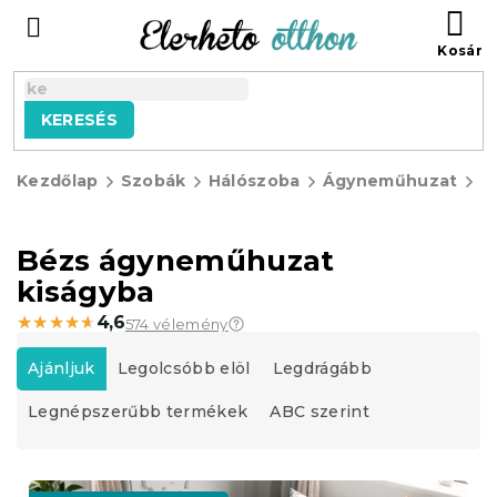
Ugrás
KO
a
fő
tartalomhoz
KERESÉS
Kezdőlap
Szobák
Hálószoba
Ágyneműhuzat
G
á
Bézs ágyneműhuzat
kiságyba
★★★★★
★★★★★
4,6
574 vélemény
T
e
Ajánljuk
Legolcsóbb elöl
Legdrágább
r
Legnépszerűbb termékek
ABC szerint
m
é
k
T
e