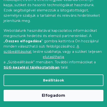
é
Rendelés követése
kapja, sütiket és hasonló technológiákat használunk.
c
Ezek segítségével elemezzük a látogatottságot,
Szállítási lehetőségek
személyre szabjuk a tartalmat és releváns hirdetéseket
Fizetési lehetőségek
jelenítünk meg.
Reklamáció és áruvisszaküldés
Elérhetőség
Weboldalunk használatával kapcsolatos információkat
Általános szerződési feltételek
megosztunk hirdetési és elemző partnereinkkel. A
Adatvédelmi nyilatkozat
„
Összes elfogadása
” gombra kattintva Ön hozzájárul
minden választható süti feldolgozásához.
A
Blog
sütibeállításokat
testre szabhatja, vagy a sütiket teljesen
Partnereinknek
elutasíthatja
a „Sütibeállítások” menüben. További információkat a
Süti-kezelési tájékoztatóban
talál.
Shoptet Premium készítette
Beállítások
Copyright 2026
Elerheto otthon
. Minden jog
Elfogadom
fenntartva.
Süti beállítások szerkesztése