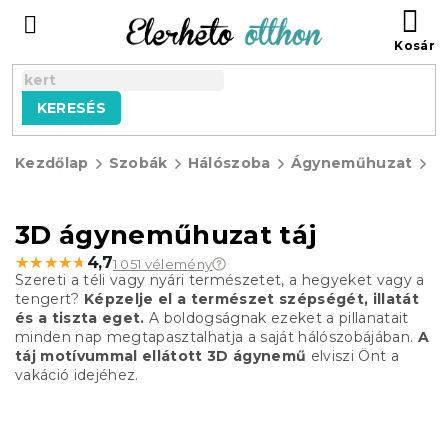
Ugrás
KO
a
fő
tartalomhoz
KERESÉS
Kezdőlap
Szobák
Hálószoba
Ágyneműhuzat
3
á
3D ágyneműhuzat táj
★★★★★
★★★★★
4,7
1 051 vélemény
Szereti a téli vagy nyári természetet, a hegyeket vagy a
tengert?
Képzelje el a természet szépségét, illatát
és a tiszta eget.
A boldogságnak ezeket a pillanatait
minden nap megtapasztalhatja a saját hálószobájában.
A
táj motívummal ellátott 3D ágynemű
elviszi Önt a
vakáció idejéhez.