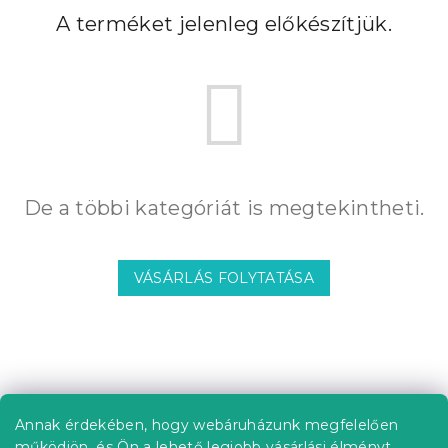
A terméket jelenleg előkészítjük.
De a többi kategóriát is megtekintheti.
VÁSÁRLÁS FOLYTATÁSA
L
á
b
Annak érdekében, hogy webáruházunk megfelelően
Információ az Ön számára
l
működjön, és Ön a lehető legjobb vásárlási élményt