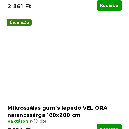
2 361 Ft
Kosárba
Újdonság
Mikroszálas gumis lepedő VELIORA
narancssárga 180x200 cm
Raktáron
(>10 db)