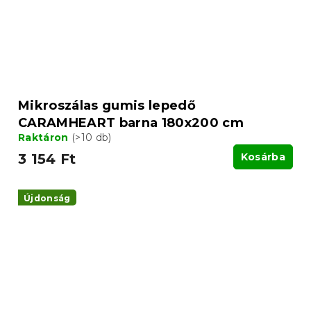
Mikroszálas gumis lepedő
CARAMHEART barna 180x200 cm
Raktáron
(>10 db)
3 154 Ft
Kosárba
Újdonság