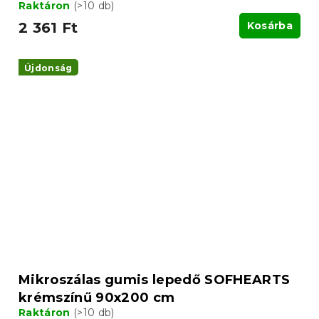
Raktáron
(>10 db)
2 361 Ft
Kosárba
Újdonság
Mikroszálas gumis lepedő SOFHEARTS
krémszínű 90x200 cm
Raktáron
(>10 db)