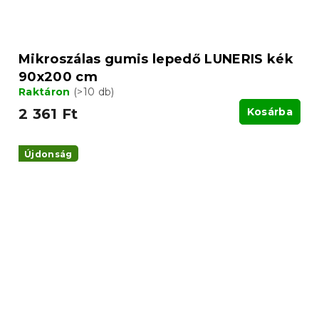
Mikroszálas gumis lepedő LUNERIS kék
90x200 cm
Raktáron
(>10 db)
2 361 Ft
Kosárba
Újdonság