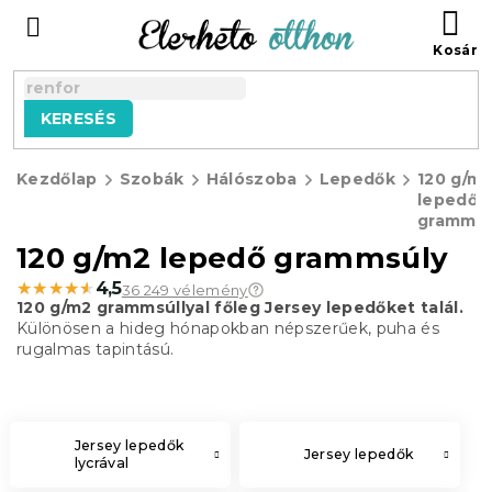
Ugrás
KO
a
fő
tartalomhoz
KERESÉS
Kezdőlap
Szobák
Hálószoba
Lepedők
120 g/m
lepedő
grammsú
120 g/m2 lepedő grammsúly
★★★★★
★★★★★
4,5
36 249 vélemény
120 g/m2 grammsúllyal főleg Jersey lepedőket talál.
Különösen a hideg hónapokban népszerűek, puha és
rugalmas tapintású.
Jersey lepedők
Jersey lepedők
lycrával