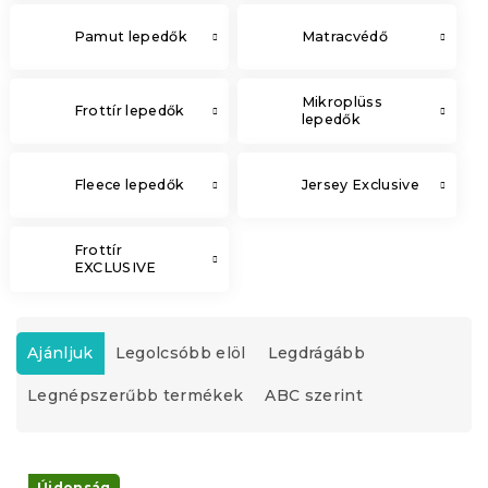
Pamut lepedők
Matracvédő
Mikroplüss
Frottír lepedők
lepedők
Fleece lepedők
Jersey Exclusive
Frottír
EXCLUSIVE
T
e
Ajánljuk
Legolcsóbb elöl
Legdrágább
r
Legnépszerűbb termékek
ABC szerint
m
é
k
T
e
Újdonság