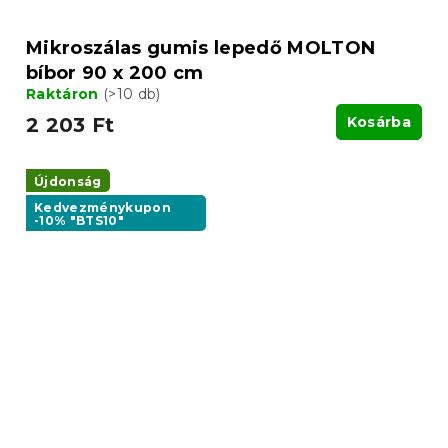
Mikroszálas gumis lepedő MOLTON
bíbor 90 x 200 cm
Raktáron
(>10 db)
2 203 Ft
Kosárba
Újdonság
Kedvezménykupon
-10% "BTS10"