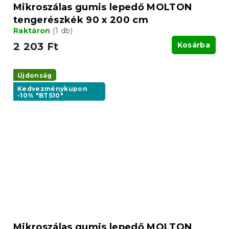
Mikroszálas gumis lepedő MOLTON
tengerészkék 90 x 200 cm
Raktáron
(1 db)
2 203 Ft
Kosárba
Újdonság
Kedvezménykupon
-10% "BTS10"
Mikroszálas gumis lepedő MOLTON