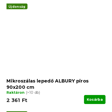
Újdonság
Mikroszálas lepedő ALBURY piros
90x200 cm
Raktáron
(>10 db)
2 361 Ft
Kosárba