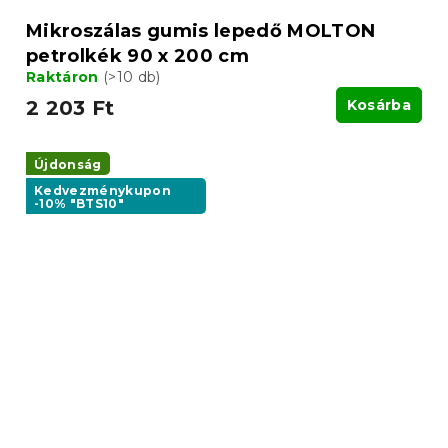
Mikroszálas gumis lepedő MOLTON
petrolkék 90 x 200 cm
Raktáron
(>10 db)
2 203 Ft
Kosárba
Újdonság
Kedvezménykupon
-10% "BTS10"