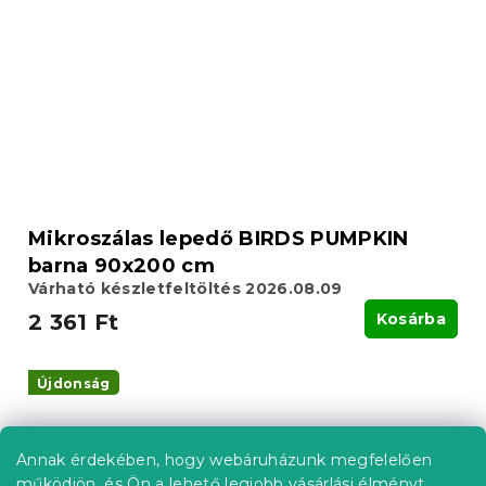
Mikroszálas lepedő BIRDS PUMPKIN
barna 90x200 cm
Várható készletfeltöltés 2026.08.09
2 361 Ft
Kosárba
Újdonság
Annak érdekében, hogy webáruházunk megfelelően
működjön, és Ön a lehető legjobb vásárlási élményt