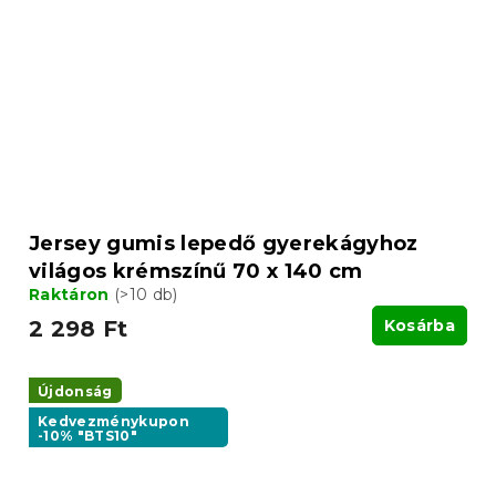
Jersey gumis lepedő gyerekágyhoz
világos krémszínű 70 x 140 cm
Raktáron
(>10 db)
2 298 Ft
Kosárba
Újdonság
Kedvezménykupon
-10% "BTS10"