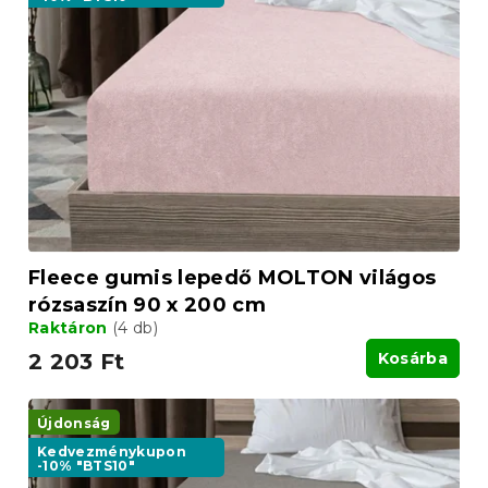
Fleece gumis lepedő MOLTON világos
rózsaszín 90 x 200 cm
Raktáron
(4 db)
2 203 Ft
Kosárba
Újdonság
Kedvezménykupon
-10% "BTS10"