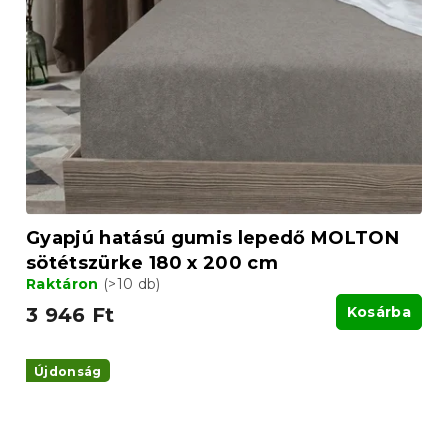
Gyapjú hatású gumis lepedő MOLTON
sötétszürke 180 x 200 cm
Raktáron
(>10 db)
3 946 Ft
Kosárba
Újdonság