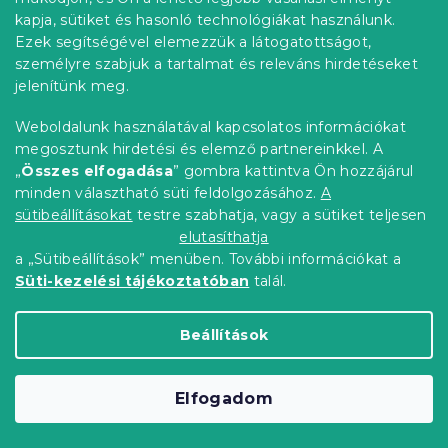
kapja, sütiket és hasonló technológiákat használunk.
Ezek segítségével elemezzük a látogatottságot,
személyre szabjuk a tartalmat és releváns hirdetéseket
jelenítünk meg.
Weboldalunk használatával kapcsolatos információkat
megosztunk hirdetési és elemző partnereinkkel. A
„
Összes elfogadása
” gombra kattintva Ön hozzájárul
minden választható süti feldolgozásához.
A
Mikroszálas lepedő CARAMHEART barna
sütibeállításokat
testre szabhatja, vagy a sütiket teljesen
90x200 cm
elutasíthatja
Raktáron
(>10 db)
a „Sütibeállítások” menüben. További információkat a
2 361 Ft
Kosárba
Süti-kezelési tájékoztatóban
talál.
Beállítások
Újdonság
Elfogadom