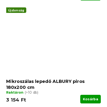
Újdonság
Mikroszálas lepedő ALBURY piros
180x200 cm
Raktáron
(>10 db)
3 154 Ft
Kosárba