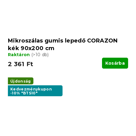
Mikroszálas gumis lepedő CORAZON
kék 90x200 cm
Raktáron
(>10 db)
2 361 Ft
Kosárba
Újdonság
Kedvezménykupon
-10% "BTS10"