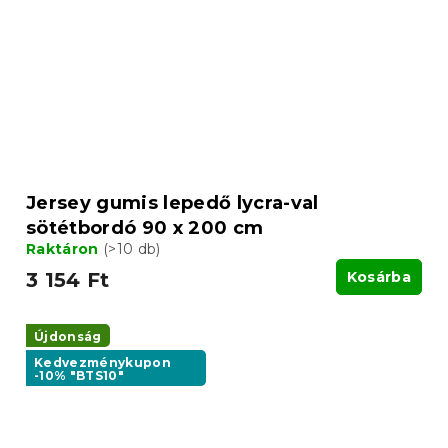
Jersey gumis lepedő lycra-val
sötétbordó 90 x 200 cm
Raktáron
(>10 db)
3 154 Ft
Kosárba
Újdonság
Kedvezménykupon
-10% "BTS10"