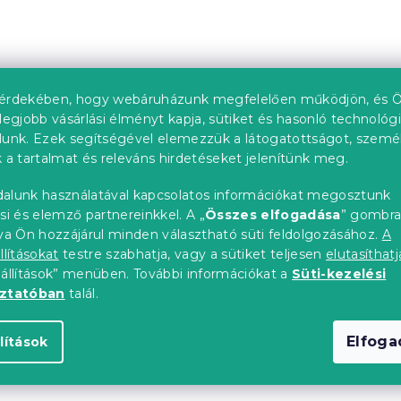
érdekében, hogy webáruházunk megfelelően működjön, és Ö
legjobb vásárlási élményt kapja, sütiket és hasonló technológ
lunk. Ezek segítségével elemezzük a látogatottságot, szemé
 a tartalmat és releváns hirdetéseket jelenítünk meg.
alunk használatával kapcsolatos információkat megosztunk
si és elemző partnereinkkel. A „
Összes elfogadása
” gombr
tva Ön hozzájárul minden választható süti feldolgozásához.
A
llításokat
testre szabhatja, vagy a sütiket teljesen
elutasíthatj
eállítások” menüben. További információkat a
Süti-kezelési
oztatóban
talál.
Elfog
lítások