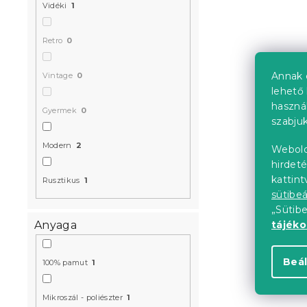
Vidéki
1
Retro
0
Annak 
Vintage
0
lehető 
haszná
Gyermek
0
szabjuk
Modern
2
Webold
hirdeté
kattin
Rusztikus
1
sütibeá
„Sütib
tájék
Anyaga
Beál
100% pamut
1
Mikroszál - poliészter
1