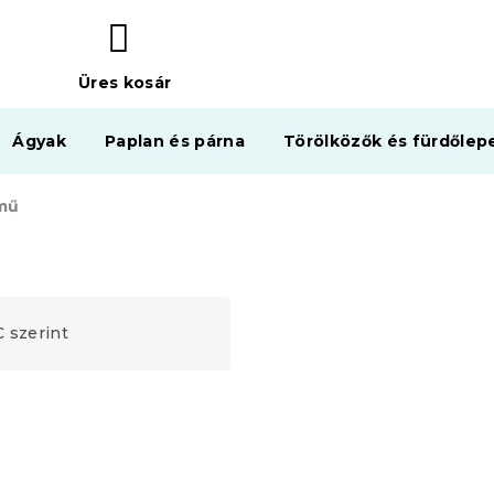
Üres kosár
KOSÁR
Ágyak
Paplan és párna
Törölközők és fürdőlep
emű
 szerint
Kedvezménykupon
-15% "MINUSZ15"