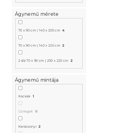
Ágynemű mérete
Mikroszálas
70 x 90 cm | 140 x 200 cm
4
ágyneműhu
SOCKS zöld
70 x 90 cm | 140 x 220 cm
2
Raktáron
(10 d
5 531 Ft-tó
2 db 70 x 90 cm | 200 x 220 cm
2
Ágynemű mintája
Kockák
1
Csillagok
0
Karácsonyi
2