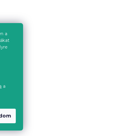
n a
iákat
lyre
a
a
a
adom