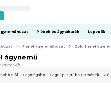
s
Ágyneműhuzat
Plédek és ágytakarók
Lepedők
huzat
Flanel ágyneműhuzat
Zöld flanel ágyn
el ágynemű
2 vélemény
csóbb elöl
Legdrágább
Legnépszerűbb termékek
ABC
upon
Kedvezménykupon
"
-15% "MINUSZ15"