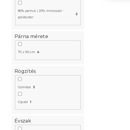
80% pamut | 20% mikroszál -
2
poliészter
Párna mérete
70 x 90 cm
4
Rögzítés
Gombos
3
Cipzár
1
Évszak