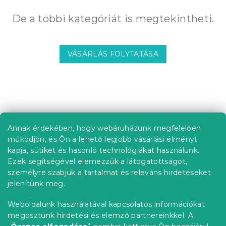
De a többi kategóriát is megtekintheti.
VÁSÁRLÁS FOLYTATÁSA
L
á
b
Annak érdekében, hogy webáruházunk megfelelően
Információ az Ön számára
l
működjön, és Ön a lehető legjobb vásárlási élményt
é
Rendelés követése
kapja, sütiket és hasonló technológiákat használunk.
c
Ezek segítségével elemezzük a látogatottságot,
Szállítási lehetőségek
személyre szabjuk a tartalmat és releváns hirdetéseket
Fizetési lehetőségek
jelenítünk meg.
Reklamáció és áruvisszaküldés
Elérhetőség
Weboldalunk használatával kapcsolatos információkat
Általános szerződési feltételek
megosztunk hirdetési és elemző partnereinkkel. A
Adatvédelmi nyilatkozat