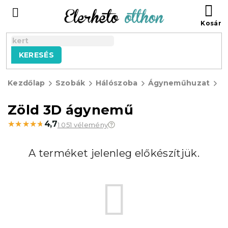
Ugrás
KO
a
fő
tartalomhoz
KERESÉS
Kezdőlap
Szobák
Hálószoba
Ágyneműhuzat
3
á
Zöld 3D ágynemű
★★★★★
★★★★★
4,7
1 051 vélemény
A terméket jelenleg előkészítjük.