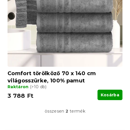
Comfort törölköző 70 x 140 cm
világosszürke, 100% pamut
Raktáron
(>10 db)
3 788 Ft
Kosárba
összesen
2
termék
L
i
s
t