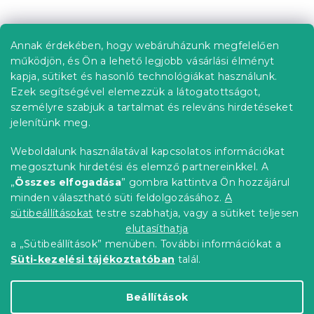
L
a
á
i
b
r
Annak érdekében, hogy webáruházunk megfelelően
Információ az Ön számára
á
l
működjön, és Ön a lehető legjobb vásárlási élményt
n
é
Rendelés követése
kapja, sütiket és hasonló technológiákat használunk.
y
c
í
Ezek segítségével elemezzük a látogatottságot,
Szállítási lehetőségek
t
személyre szabjuk a tartalmat és releváns hirdetéseket
Fizetési lehetőségek
á
jelenítünk meg.
Reklamáció és áruvisszaküldés
s
e
Elérhetőség
Weboldalunk használatával kapcsolatos információkat
l
Általános szerződési feltételek
megosztunk hirdetési és elemző partnereinkkel. A
e
Adatvédelmi nyilatkozat
„
Összes elfogadása
” gombra kattintva Ön hozzájárul
m
minden választható süti feldolgozásához.
A
Blog
e
i
sütibeállításokat
testre szabhatja, vagy a sütiket teljesen
Partnereinknek
elutasíthatja
a „Sütibeállítások” menüben. További információkat a
Süti-kezelési tájékoztatóban
talál.
Shoptet Premium készítette
Beállítások