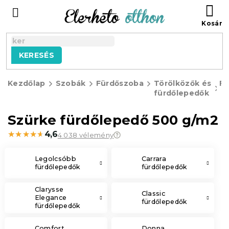
Ugrás
KO
a
fő
tartalomhoz
KERESÉS
Kezdőlap
Szobák
Fürdőszoba
Törölközők és
Fü
fürdőlepedők
Szürke fürdőlepedő 500 g/m2
★★★★★
★★★★★
4,6
4 038 vélemény
Legolcsóbb
Carrara
fürdőlepedők
fürdőlepedők
Clarysse
Classic
Elegance
fürdőlepedők
fürdőlepedők
Comfort
Donna