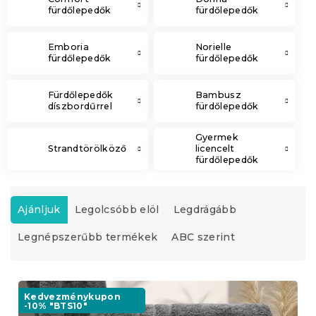
fürdőlepedők
fürdőlepedők
Emboria
Norielle
fürdőlepedők
fürdőlepedők
Fürdőlepedők
Bambusz
díszbordűrrel
fürdőlepedők
Gyermek
Strandtörölköző
licencelt
fürdőlepedők
T
e
Ajánljuk
Legolcsóbb elöl
Legdrágább
r
Legnépszerűbb termékek
ABC szerint
m
é
k
T
e
e
Kedvezménykupon
k
-10% "BTS10"
r