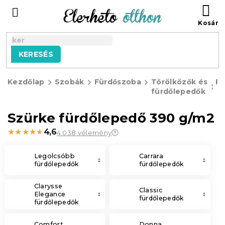
Ugrás
KO
a
fő
tartalomhoz
KERESÉS
Kezdőlap
Szobák
Fürdőszoba
Törölközők és
Fü
fürdőlepedők
Szürke fürdőlepedő 390 g/m2
★★★★★
★★★★★
4,6
4 038 vélemény
Legolcsóbb
Carrara
fürdőlepedők
fürdőlepedők
Clarysse
Classic
Elegance
fürdőlepedők
fürdőlepedők
Comfort
Donna