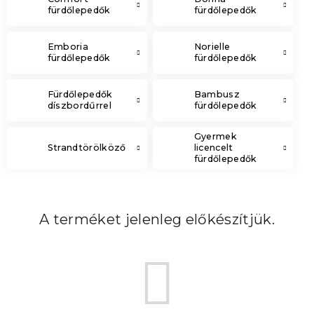
fürdőlepedők
fürdőlepedők
Emboria
Norielle
fürdőlepedők
fürdőlepedők
Fürdőlepedők
Bambusz
díszbordűrrel
fürdőlepedők
Gyermek
Strandtörölköző
licencelt
fürdőlepedők
A terméket jelenleg előkészítjük.