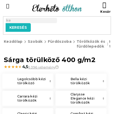
Ugrás
KO
a
fő
tartalomhoz
KERESÉS
Kezdőlap
Szobák
Fürdőszoba
Törölközők és
Ké
fürdőlepedők
tö
Sárga törülköző 400 g/m2
★★★★★
★★★★★
4,5
5 396 vélemény
Legolcsóbb kézi
Bella kézi
törölköző
törölközők
Clarysse
Carrara kézi
Elegance kézi
törölközők
törölközők
Classic kézi
Comfort kézi