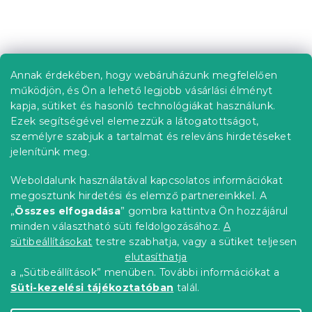
i
s
t
L
a
á
i
b
r
Annak érdekében, hogy webáruházunk megfelelően
Információ az Ön számára
á
l
működjön, és Ön a lehető legjobb vásárlási élményt
n
é
Rendelés követése
kapja, sütiket és hasonló technológiákat használunk.
y
c
Ezek segítségével elemezzük a látogatottságot,
í
Szállítási lehetőségek
t
személyre szabjuk a tartalmat és releváns hirdetéseket
Fizetési lehetőségek
á
jelenítünk meg.
Reklamáció és áruvisszaküldés
s
e
Elérhetőség
Weboldalunk használatával kapcsolatos információkat
l
Általános szerződési feltételek
megosztunk hirdetési és elemző partnereinkkel. A
e
Adatvédelmi nyilatkozat
„
Összes elfogadása
” gombra kattintva Ön hozzájárul
m
minden választható süti feldolgozásához.
A
Blog
e
i
sütibeállításokat
testre szabhatja, vagy a sütiket teljesen
Partnereinknek
elutasíthatja
a „Sütibeállítások” menüben. További információkat a
Süti-kezelési tájékoztatóban
talál.