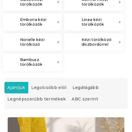
törölközők
törölközők
Emboria kézi
Linea kézi
törölközők
törölközők
Norielle kézi
Kézi törölköző
törölköző
díszbordűrrel
Bambusz
törölközők
T
e
Ajánljuk
Legolcsóbb elöl
Legdrágább
r
Legnépszerűbb termékek
ABC szerint
m
é
k
T
e
e
k
r