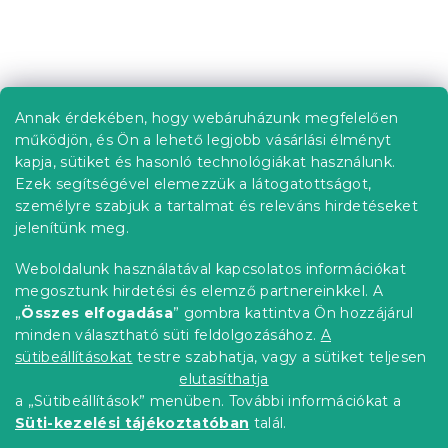
i
s
t
L
a
á
i
b
r
Annak érdekében, hogy webáruházunk megfelelően
Információ az Ön számára
á
l
működjön, és Ön a lehető legjobb vásárlási élményt
n
é
Rendelés követése
kapja, sütiket és hasonló technológiákat használunk.
y
c
í
Ezek segítségével elemezzük a látogatottságot,
Szállítási lehetőségek
t
személyre szabjuk a tartalmat és releváns hirdetéseket
Fizetési lehetőségek
á
jelenítünk meg.
Reklamáció és áruvisszaküldés
s
e
Elérhetőség
Weboldalunk használatával kapcsolatos információkat
l
Általános szerződési feltételek
megosztunk hirdetési és elemző partnereinkkel. A
e
Adatvédelmi nyilatkozat
„
Összes elfogadása
” gombra kattintva Ön hozzájárul
m
minden választható süti feldolgozásához.
A
Blog
e
i
sütibeállításokat
testre szabhatja, vagy a sütiket teljesen
Partnereinknek
elutasíthatja
a „Sütibeállítások” menüben. További információkat a
Süti-kezelési tájékoztatóban
talál.