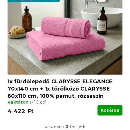
1x fürdőlepedő CLARYSSE ELEGANCE
70x140 cm + 1x törölköző CLARYSSE
60x110 cm, 100% pamut, rózsaszín
Raktáron
(>10 db)
4 422 Ft
Kosárba
összesen
2
termék
L