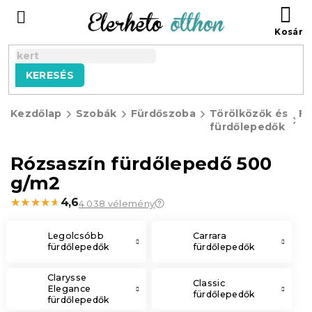
Ugrás
KO
a
fő
tartalomhoz
KERESÉS
Kezdőlap
Szobák
Fürdőszoba
Törölközők és
Fü
fürdőlepedők
Rózsaszín fürdőlepedő 500
g/m2
★★★★★
★★★★★
4,6
4 038 vélemény
Legolcsóbb
Carrara
fürdőlepedők
fürdőlepedők
Clarysse
Classic
Elegance
fürdőlepedők
fürdőlepedők