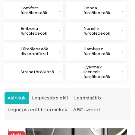
Comfort
Donna
fürdőlepedők
fürdőlepedők
Emboria
Norielle
fürdőlepedők
fürdőlepedők
Fürdőlepedők
Bambusz
díszbordűrrel
fürdőlepedők
Gyermek
Strandtörölköző
licencelt
fürdőlepedők
T
e
Ajánljuk
Legolcsóbb elöl
Legdrágább
r
Legnépszerűbb termékek
ABC szerint
m
é
k
T
e