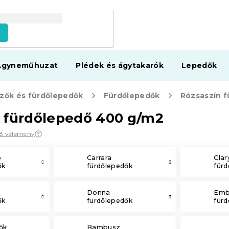
s
Ágyneműhuzat
Plédek és ágytakarók
Lepedők
zők és fürdőlepedők
Fürdőlepedők
Rózsaszín 
 fürdőlepedő 400 g/m2
8 vélemény
b
Carrara
Clar
ők
fürdőlepedők
für
Donna
Emb
ők
fürdőlepedők
für
ők
Bambusz