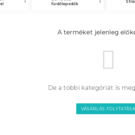
Str
el
fürdőlepedők
A terméket jelenleg előké
De a többi kategóriát is meg
VÁSÁRLÁS FOLYTATÁS