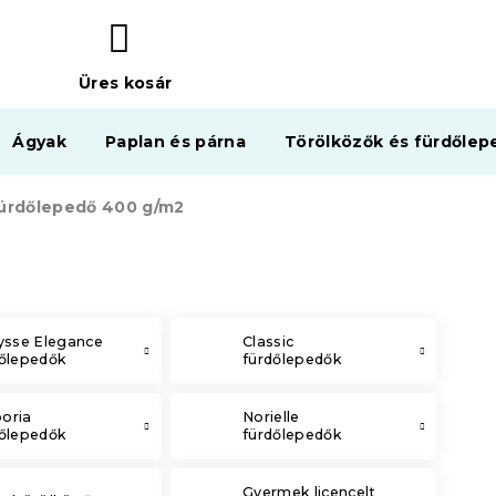
Üres kosár
KOSÁR
Ágyak
Paplan és párna
Törölközők és fürdőlep
fürdőlepedő 400 g/m2
ysse Elegance
Classic
dőlepedők
fürdőlepedők
oria
Norielle
dőlepedők
fürdőlepedők
Gyermek licencelt