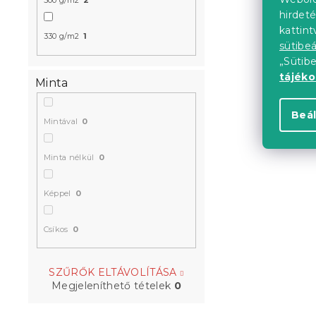
500 g/m2
2
hirdeté
kattin
330 g/m2
1
sütibeá
„Sütib
tájék
Minta
Beál
Mintával
0
Minta nélkül
0
Képpel
0
Csíkos
0
SZŰRŐK ELTÁVOLÍTÁSA
Megjeleníthető tételek
0