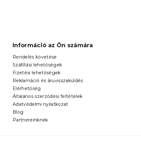
L
á
b
Információ az Ön számára
l
é
Rendelés követése
c
Szállítási lehetőségek
Fizetési lehetőségek
Reklamáció és áruvisszaküldés
Elérhetőség
Általános szerződési feltételek
Adatvédelmi nyilatkozat
Blog
Partnereinknek