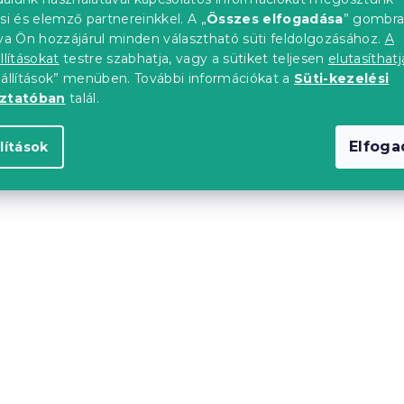
si és elemző partnereinkkel. A „
Összes elfogadása
” gombr
tva Ön hozzájárul minden választható süti feldolgozásához.
A
llításokat
testre szabhatja, vagy a sütiket teljesen
elutasíthatj
eállítások” menüben. További információkat a
Süti-kezelési
oztatóban
talál.
Elfog
lítások