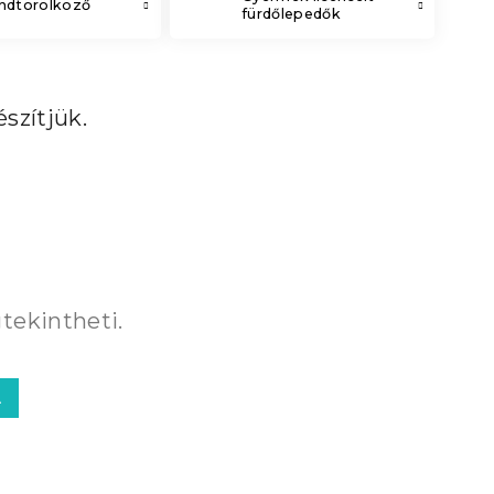
andtörölköző
fürdőlepedők
szítjük.
tekintheti.
A