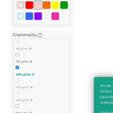
Grammsúly
?
160 g/m2
0
250 g/m2
2
400 g/m2
0
Annak 
420 g/m2
0
lehető 
haszná
450 g/m2
0
szabjuk
Webold