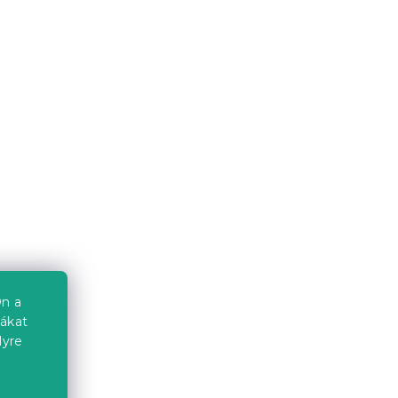
n a
iákat
lyre