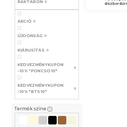
RAKTÁRON
0
díszbordűrr
l
AKCIÓ
0
ÚJDONSÁG
0
KIÁRUSÍTÁS
0
KEDVEZMÉNYKUPON
0
-10% "PONCSO10"
KEDVEZMÉNYKUPON
0
-10% "BTS10"
Termék színe
?