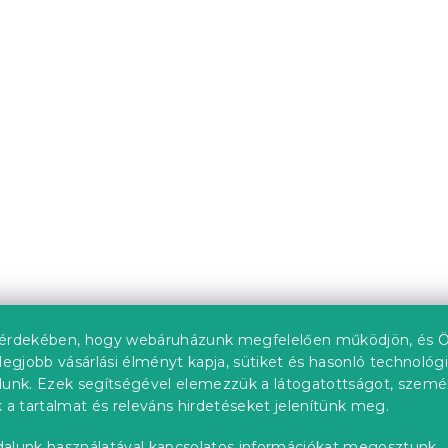
érdekében, hogy webáruházunk megfelelően működjön, és Ö
legjobb vásárlási élményt kapja, sütiket és hasonló technológ
lunk. Ezek segítségével elemezzük a látogatottságot, szemé
 a tartalmat és releváns hirdetéseket jelenítünk meg.
alunk használatával kapcsolatos információkat megosztunk