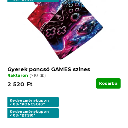
Gyerek poncsó GAMES színes
Raktáron
(>10 db)
2 520 Ft
Kosárba
Kedvezménykupon
-10% "PONCSO10"
Kedvezménykupon
-10% "BTS10"