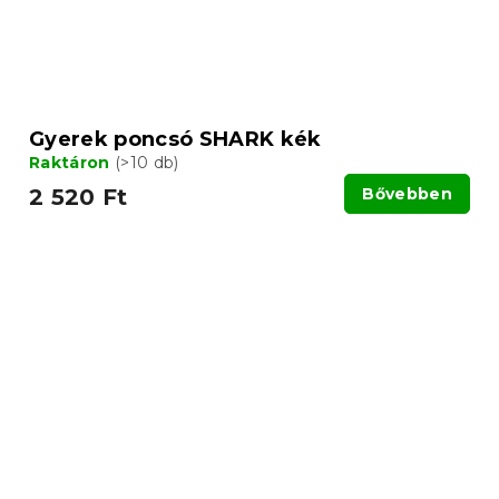
Gyerek poncsó SHARK kék
Raktáron
(>10 db)
2 520 Ft
Bővebben