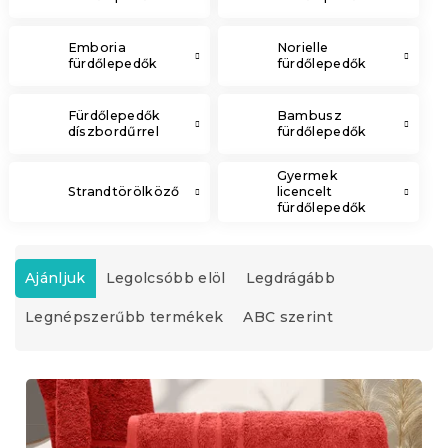
Emboria
Norielle
fürdőlepedők
fürdőlepedők
Fürdőlepedők
Bambusz
díszbordűrrel
fürdőlepedők
Gyermek
Strandtörölköző
licencelt
fürdőlepedők
T
e
Ajánljuk
Legolcsóbb elöl
Legdrágább
r
Legnépszerűbb termékek
ABC szerint
m
é
k
T
e
e
k
r
r
m