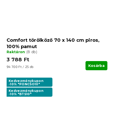
Comfort törölköző 70 x 140 cm piros,
100% pamut
Raktáron
(8 db)
3 788 Ft
Kosárba
Egységár:
94 700 Ft / 25 db
Kedvezménykupon
-10% "PONCSO10"
Kedvezménykupon
-10% "BTS10"