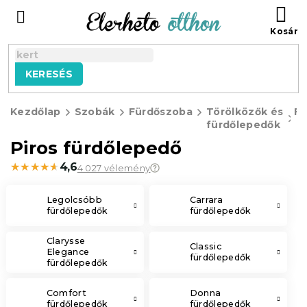
Ugrás
KO
a
fő
tartalomhoz
KERESÉS
Kezdőlap
Szobák
Fürdőszoba
Törölközők és
Fü
fürdőlepedők
Piros fürdőlepedő
★★★★★
★★★★★
4,6
4 027 vélemény
Legolcsóbb
Carrara
fürdőlepedők
fürdőlepedők
Clarysse
Classic
Elegance
fürdőlepedők
fürdőlepedők
Comfort
Donna
fürdőlepedők
fürdőlepedők