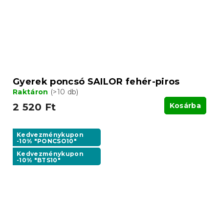
Gyerek poncsó SAILOR fehér-piros
Raktáron
(>10 db)
2 520 Ft
Kosárba
Kedvezménykupon
-10% "PONCSO10"
Kedvezménykupon
-10% "BTS10"