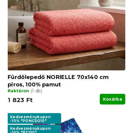
Fürdőlepedő NORIELLE 70x140 cm
piros, 100% pamut
Raktáron
(1 db)
1 823 Ft
Kosárba
Kedvezménykupon
-10% "PONCSO10"
Kedvezménykupon
-10% "BTS10"