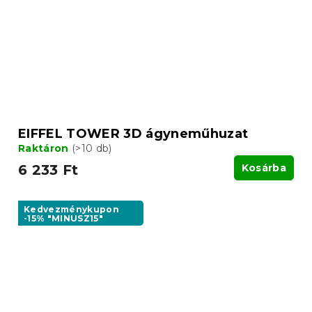
EIFFEL TOWER 3D ágyneműhuzat
Raktáron
(>10 db)
6 233 Ft
Kosárba
Kedvezménykupon
-15% "MINUSZ15"