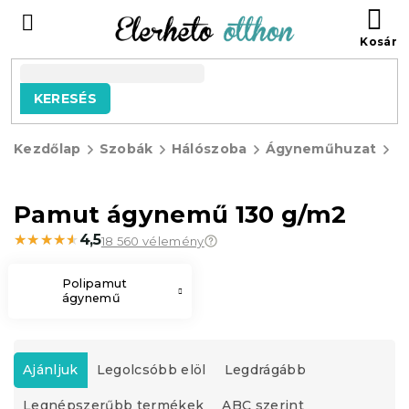
Ugrás
KO
a
fő
tartalomhoz
KERESÉS
Kezdőlap
Szobák
Hálószoba
Ágyneműhuzat
P
á
Pamut ágynemű 130 g/m2
★★★★★
★★★★★
4,5
18 560 vélemény
Polipamut
ágynemű
T
e
Ajánljuk
Legolcsóbb elöl
Legdrágább
r
Legnépszerűbb termékek
ABC szerint