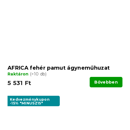
AFRICA fehér pamut ágyneműhuzat
Raktáron
(>10 db)
5 531 Ft
Bővebben
Kedvezménykupon
-15% "MINUSZ15"