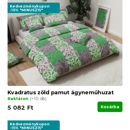
Kedvezménykupon
-15% "MINUSZ15"
Kvadratus zöld pamut ágyneműhuzat
Raktáron
(>10 db)
5 082 Ft
Kosárba
Kedvezménykupon
-15% "MINUSZ15"