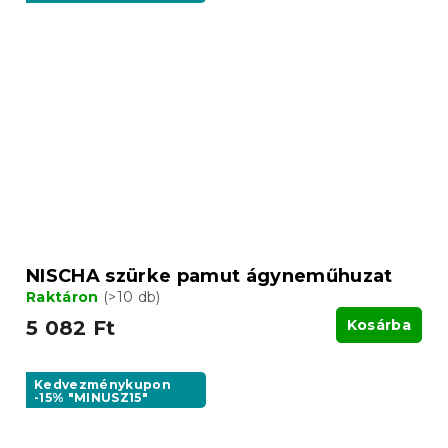
NISCHA szürke pamut ágyneműhuzat
Raktáron
(>10 db)
5 082 Ft
Kosárba
Kedvezménykupon
-15% "MINUSZ15"