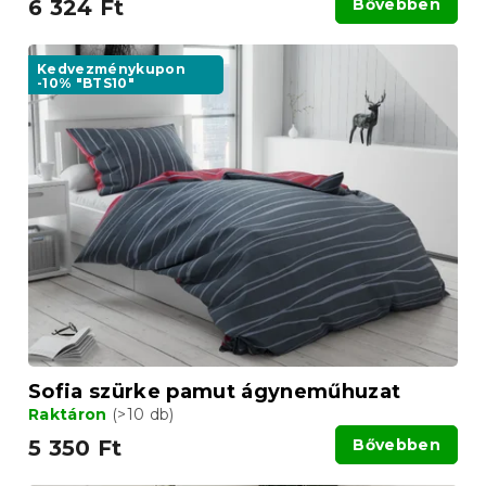
6 324 Ft
Bővebben
Kedvezménykupon
-10% "BTS10"
Sofia szürke pamut ágyneműhuzat
Raktáron
(>10 db)
5 350 Ft
Bővebben