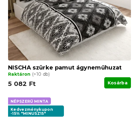
NISCHA szürke pamut ágyneműhuzat
Raktáron
(>10 db)
5 082 Ft
Kosárba
NÉPSZERŰ MINTA
Kedvezménykupon
-15% "MINUSZ15"