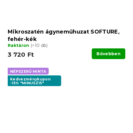
Mikroszatén ágyneműhuzat SOFTURE,
fehér-kék
Raktáron
(>10 db)
3 720 Ft
Bővebben
NÉPSZERŰ MINTA
Kedvezménykupon
-15% "MINUSZ15"