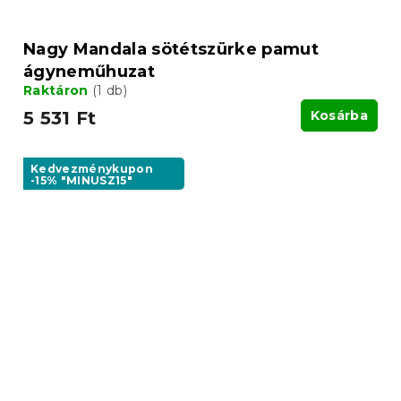
Nagy Mandala sötétszürke pamut
ágyneműhuzat
Raktáron
(1 db)
5 531 Ft
Kosárba
Kedvezménykupon
-15% "MINUSZ15"