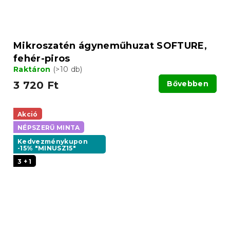
Mikroszatén ágyneműhuzat SOFTURE,
fehér-piros
Raktáron
(>10 db)
3 720 Ft
Bővebben
Akció
NÉPSZERŰ MINTA
Kedvezménykupon
-15% "MINUSZ15"
3 + 1