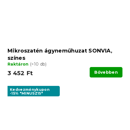
Mikroszatén ágyneműhuzat SONVIA,
színes
Raktáron
(>10 db)
3 452 Ft
Bővebben
Kedvezménykupon
-15% "MINUSZ15"