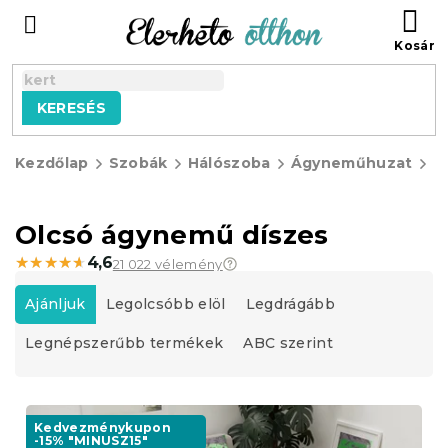
Ugrás
KO
a
fő
tartalomhoz
KERESÉS
Kezdőlap
Szobák
Hálószoba
Ágyneműhuzat
O
á
Olcsó ágynemű díszes
★★★★★
★★★★★
4,6
21 022 vélemény
T
e
Ajánljuk
Legolcsóbb elöl
Legdrágább
r
Legnépszerűbb termékek
ABC szerint
m
é
k
T
e
e
Kedvezménykupon
k
-15% "MINUSZ15"