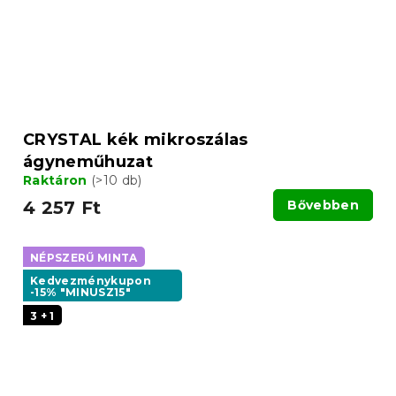
CRYSTAL kék mikroszálas
ágyneműhuzat
Raktáron
(>10 db)
4 257 Ft
Bővebben
NÉPSZERŰ MINTA
Kedvezménykupon
-15% "MINUSZ15"
3 + 1