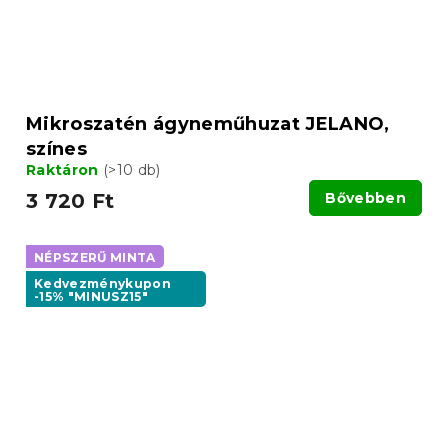
Mikroszatén ágyneműhuzat JELANO,
színes
Raktáron
(>10 db)
3 720 Ft
Bővebben
NÉPSZERŰ MINTA
Kedvezménykupon
-15% "MINUSZ15"