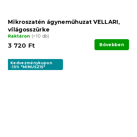
Mikroszatén ágyneműhuzat VELLARI,
világosszürke
Raktáron
(>10 db)
3 720 Ft
Bővebben
Kedvezménykupon
-15% "MINUSZ15"