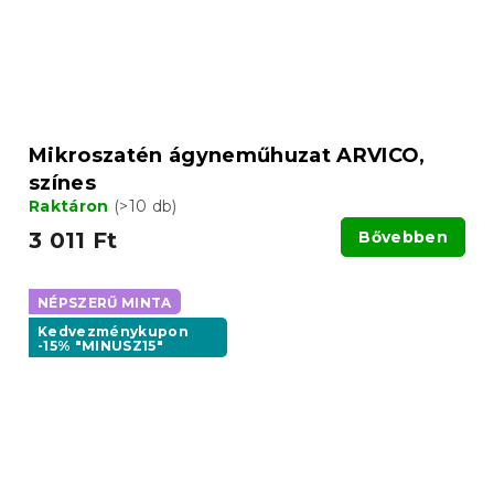
Mikroszatén ágyneműhuzat ARVICO,
színes
Raktáron
(>10 db)
3 011 Ft
Bővebben
NÉPSZERŰ MINTA
Kedvezménykupon
-15% "MINUSZ15"