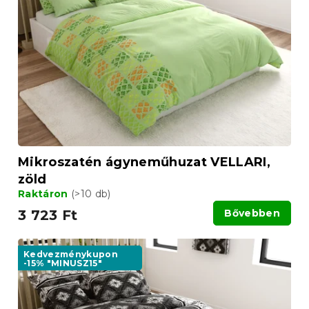
Mikroszatén ágyneműhuzat VELLARI,
zöld
Raktáron
(>10 db)
3 723 Ft
Bővebben
Kedvezménykupon
-15% "MINUSZ15"