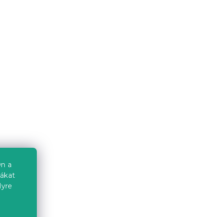
n a
iákat
lyre