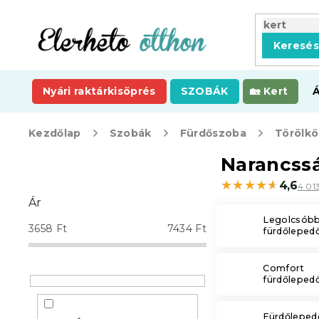
Ugrás
a
fő
Keresé
tartalomhoz
Nyári raktárkisöprés
SZOBÁK
Kert
Kezdőlap
Szobák
Fürdőszoba
Törölkö
O
Narancss
l
★★★★★
★★★★★
4,6
4 01
d
Ár
a
Legolcsób
l
3658
Ft
7434
Ft
fürdőleped
s
ó
p
Comfort
fürdőleped
a
n
e
Fürdőleped