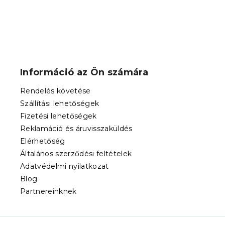
L
á
b
Információ az Ön számára
l
é
Rendelés követése
c
Szállítási lehetőségek
Fizetési lehetőségek
Reklamáció és áruvisszaküldés
Elérhetőség
Általános szerződési feltételek
Adatvédelmi nyilatkozat
Blog
Partnereinknek