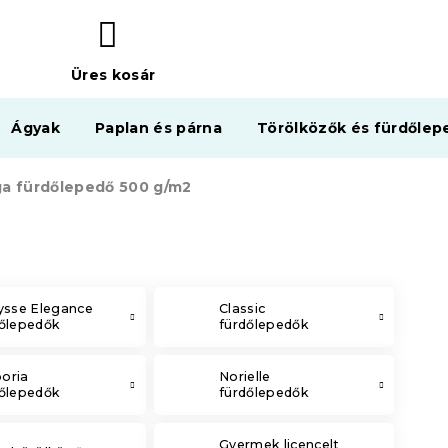
Üres kosár
KOSÁR
Ágyak
Paplan és párna
Törölközők és fürdőlep
ga fürdőlepedő 500 g/m2
ysse Elegance
Classic
dőlepedők
fürdőlepedők
oria
Norielle
dőlepedők
fürdőlepedők
Gyermek licencelt