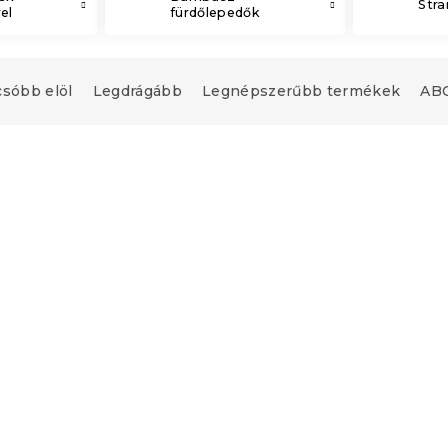
Str
el
fürdőlepedők
csóbb elöl
Legdrágább
Legnépszerűbb termékek
ABC
i törölköző
Comfort törölköző 70 x
narancssárga,
cm narancssárga, 100%