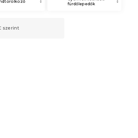
andtörölköző
fürdőlepedők
 szerint
 140