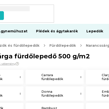
s
Ágyneműhuzat
Plédek és ágytakarók
Lepedők
zők és fürdőlepedők
Fürdőlepedők
Narancssár
árga fürdőlepedő 500 g/m2
3 vélemény
b
Carrara
Clar
ők
fürdőlepedők
für
Donna
Emb
ők
fürdőlepedők
für
ők
Bambusz