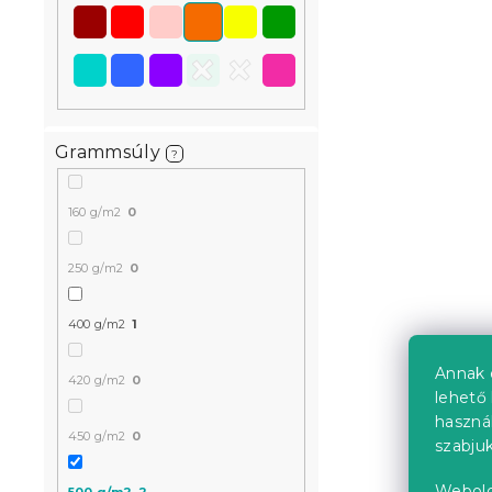
100% pamu
a
Raktáron
(>10 
7 433 Ft
Grammsúly
?
160 g/m2
0
250 g/m2
0
400 g/m2
1
Annak 
420 g/m2
0
lehető 
haszná
450 g/m2
0
szabjuk
Webold