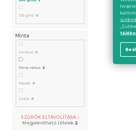
500 g/m2
2
hirdeté
kattin
330 g/m2
0
sütibeá
„Sütib
tájék
Minta
Beál
Mintával
0
Minta nélkül
2
Képpel
0
Csíkos
0
SZŰRŐK ELTÁVOLÍTÁSA
Megjeleníthető tételek
2