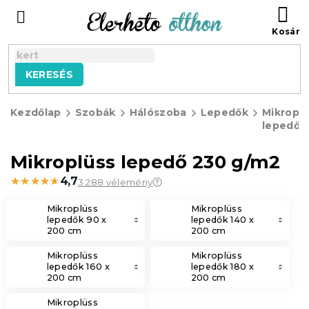
Ugrás
KO
a
fő
tartalomhoz
KERESÉS
Kezdőlap
Szobák
Hálószoba
Lepedők
Mikropl
lepedők
Mikroplüss lepedő 230 g/m2
★★★★★
★★★★★
4,7
3 288 vélemény
Mikroplüss
Mikroplüss
lepedők 90 x
lepedők 140 x
200 cm
200 cm
Mikroplüss
Mikroplüss
lepedők 160 x
lepedők 180 x
200 cm
200 cm
Mikroplüss