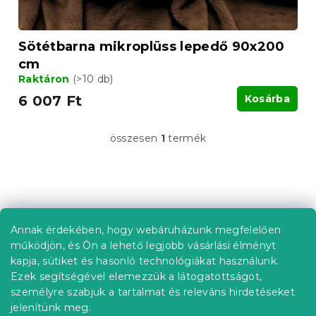
á
j
a
Sötétbarna mikroplüss lepedő 90x200
cm
Raktáron
(>10 db)
6 007 Ft
Kosárba
összesen
1
termék
L
i
s
t
L
a
á
i
b
r
Annak érdekében, hogy webáruházunk megfelelően
Információ az Ön számára
á
l
működjön, és Ön a lehető legjobb vásárlási élményt
n
é
Rendelés követése
kapja, sütiket és hasonló technológiákat használunk.
y
c
Ezek segítségével elemezzük a látogatottságot,
í
Szállítási lehetőségek
t
személyre szabjuk a tartalmat és releváns hirdetéseket
Fizetési lehetőségek
á
jelenítünk meg.
Reklamáció és áruvisszaküldés