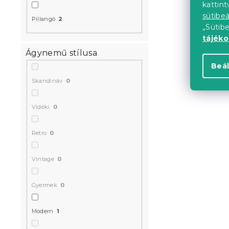
kattin
sütibeá
Pillangó
2
„Sütib
tájék
Ágynemű stílusa
Beál
Skandináv
0
Vidéki
0
Retro
0
Vintage
0
Gyermek
0
Modern
1