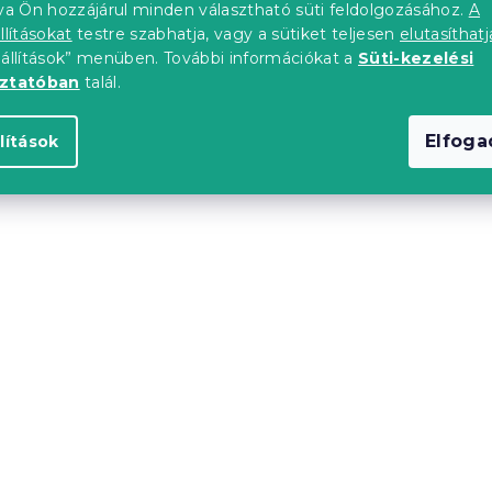
tva Ön hozzájárul minden választható süti feldolgozásához.
A
llításokat
testre szabhatja, vagy a sütiket teljesen
elutasíthatj
eállítások” menüben. További információkat a
Süti-kezelési
oztatóban
talál.
Elfog
lítások