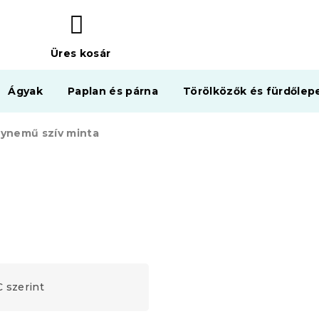
Üres kosár
KOSÁR
Ágyak
Paplan és párna
Törölközők és fürdőlep
gynemű szív minta
 szerint