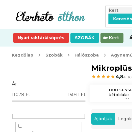
Ugrás
a
fő
Keresé
tartalomhoz
Nyári raktárkisöprés
SZOBÁK
Kert
Kezdőlap
Szobák
Hálószoba
Ágynemű
O
Mikroplüs
l
★★★★★
★★★★★
4,8
4 11
d
Ár
a
DUO SENS
l
11078
Ft
15041
Ft
kétoldalas
s
ágyneműhu
ó
T
p
e
a
Ajánljuk
Legol
r
n
m
e