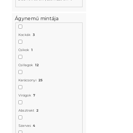
Ágynemű mintája
Kockák
3
Csíkok
1
Csillagok
12
Karácsonyi
25
Virágok
7
Absztrakt
2
Szarvas
4