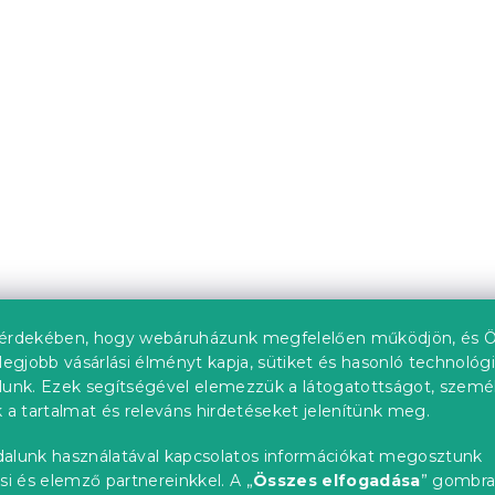
érdekében, hogy webáruházunk megfelelően működjön, és Ö
legjobb vásárlási élményt kapja, sütiket és hasonló technológ
lunk. Ezek segítségével elemezzük a látogatottságot, szemé
 a tartalmat és releváns hirdetéseket jelenítünk meg.
alunk használatával kapcsolatos információkat megosztunk
si és elemző partnereinkkel. A „
Összes elfogadása
” gombr