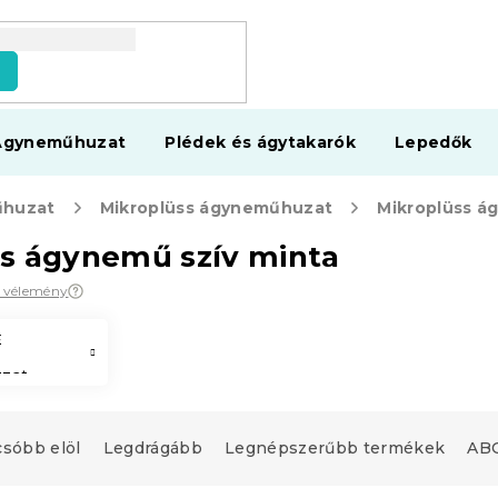
s
Ágyneműhuzat
Plédek és ágytakarók
Lepedők
huzat
Mikroplüss ágyneműhuzat
Mikroplüss á
s ágynemű szív minta
0 vélemény
E
zat
csóbb elöl
Legdrágább
Legnépszerűbb termékek
ABC