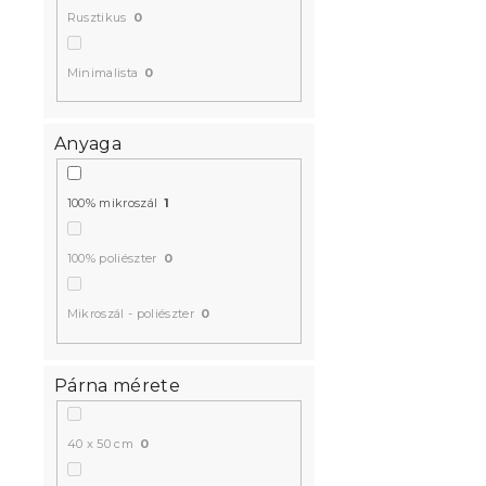
Rusztikus
0
Minimalista
0
Anyaga
100% mikroszál
1
100% poliészter
0
Mikroszál - poliészter
0
Párna mérete
40 x 50 cm
0