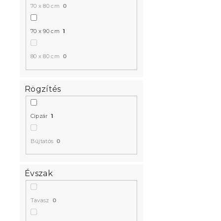
70 x 80 cm
0
70 x 90 cm
1
80 x 80 cm
0
Rögzítés
Cipzár
1
Bújtatós
0
Évszak
Tavasz
0