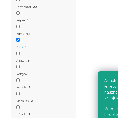
Természet
22
Képek
1
Egyszínű
1
Szív
1
Állatok
5
Pöttyök
1
Annak 
lehető 
Kockás
3
haszná
szabjuk
Macskák
2
Webold
hirdeté
Húsvéti
1