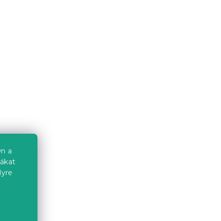
n a
iákat
lyre
a