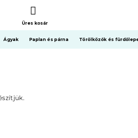
Üres kosár
KOSÁR
Ágyak
Paplan és párna
Törölközők és fürdőlep
szítjük.