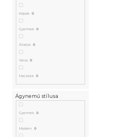
Képek
0
Gyermek
0
Állatok
0
Város
0
Macskák
0
Ágynemű stílusa
Gyermek
0
Modern
0