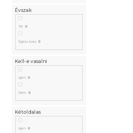
Évszak
Tél
0
Egész éves
0
Kell-e vasalni
Igen
0
Nem
0
Kétoldalas
Igen
0