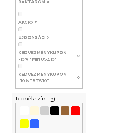
RAKTÁRON
0
l
AKCIÓ
0
ÚJDONSÁG
0
KEDVEZMÉNYKUPON
0
-15% "MINUSZ15"
KEDVEZMÉNYKUPON
0
-10% "BTS10"
Termék színe
?