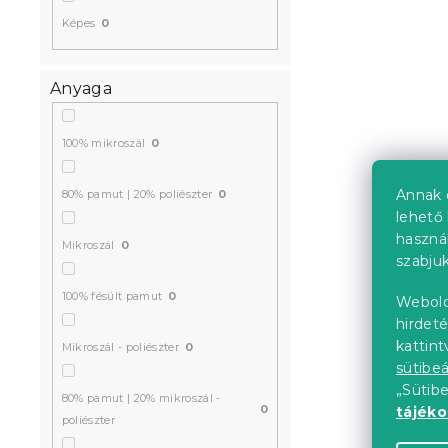
Képes
0
Anyaga
100% mikroszál
0
Annak 
80% pamut | 20% poliészter
0
lehető 
haszná
Mikroszál
0
szabjuk
100% fésült pamut
0
Webold
hirdeté
kattin
Mikroszál - poliészter
0
sütibeá
„Sütib
80% pamut | 20% mikroszál -
0
tájék
poliészter