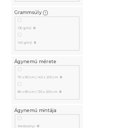
Grammsúly
?
130 g/m2
0
140 g/m2
0
Ágynemű mérete
70 x 90 cm | 140 x 200 cm
0
80 x 80 cm | 135 x 200 cm
0
Ágynemű mintája
Karácsonyi
0