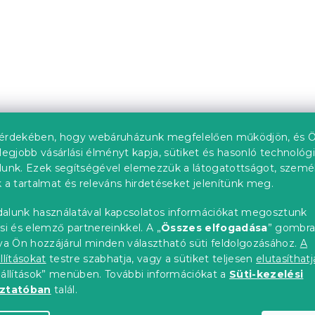
érdekében, hogy webáruházunk megfelelően működjön, és Ö
legjobb vásárlási élményt kapja, sütiket és hasonló technológ
lunk. Ezek segítségével elemezzük a látogatottságot, szemé
 a tartalmat és releváns hirdetéseket jelenítünk meg.
alunk használatával kapcsolatos információkat megosztunk
si és elemző partnereinkkel. A „
Összes elfogadása
” gombr
tva Ön hozzájárul minden választható süti feldolgozásához.
A
llításokat
testre szabhatja, vagy a sütiket teljesen
elutasíthatj
eállítások” menüben. További információkat a
Süti-kezelési
oztatóban
talál.