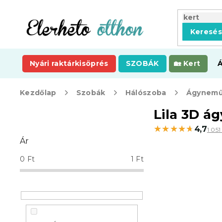
Ugrás
a
fő
Keresé
tartalomhoz
Nyári raktárkisöprés
SZOBÁK
Kert
Kezdőlap
Szobák
Hálószoba
Ágynemű
O
Lila 3D 
l
★★★★★
★★★★★
4,7
1 05
d
Ár
a
l
0
Ft
1
Ft
s
ó
p
a
n
e