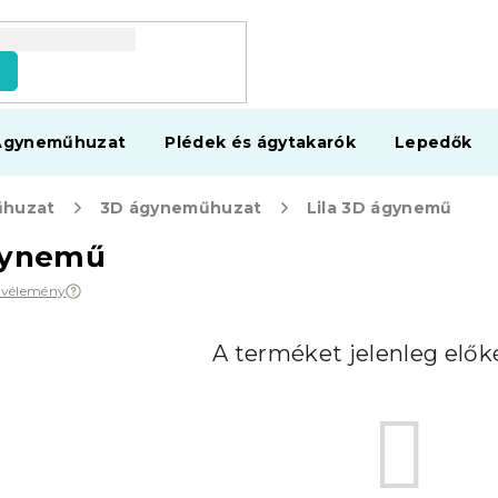
s
Ágyneműhuzat
Plédek és ágytakarók
Lepedők
huzat
3D ágyneműhuzat
Lila 3D ágynemű
ágynemű
1 vélemény
A terméket jelenleg előké