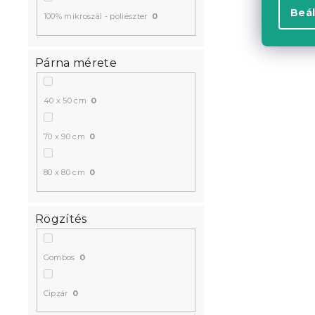
Beál
100% mikroszál - poliészter
0
Párna mérete
40 x 50 cm
0
70 x 90 cm
0
80 x 80 cm
0
Rögzítés
Gombos
0
Cipzár
0