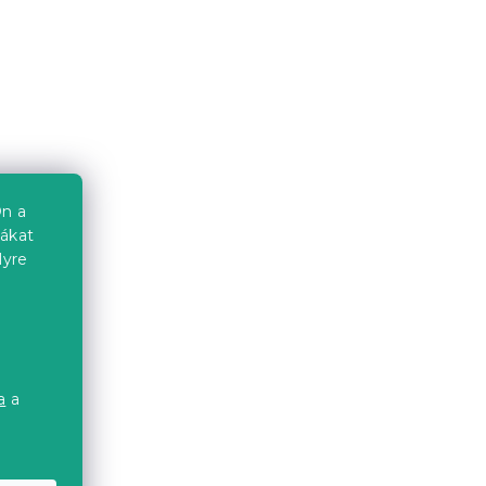
n a
iákat
lyre
a
a
a