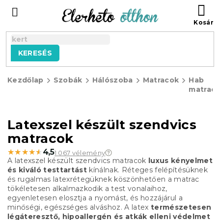
Ugrás
KO
a
fő
tartalomhoz
KERESÉS
Kezdőlap
Szobák
Hálószoba
Matracok
Hab
matrac
Latexszel készült szendvics
matracok
★★★★★
★★★★★
4,5
1 067 vélemény
A latexszel készült szendvics matracok
luxus kényelmet
és kiváló testtartást
kínálnak. Réteges felépítésüknek
és rugalmas latexrétegüknek köszönhetően a matrac
tökéletesen alkalmazkodik a test vonalaihoz,
egyenletesen elosztja a nyomást, és hozzájárul a
minőségi, egészséges alváshoz. A latex
természetesen
légáteresztő, hipoallergén és atkák elleni védelmet