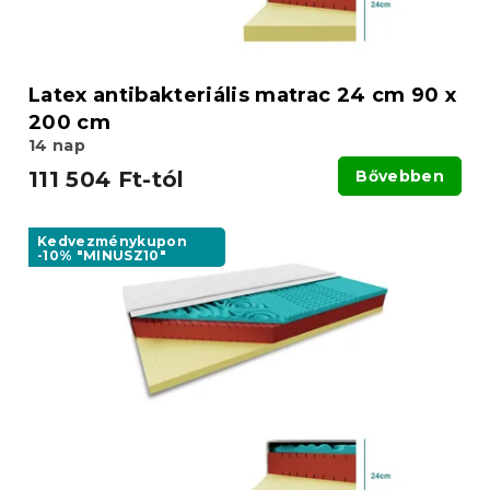
Latex antibakteriális matrac 24 cm 90 x
200 cm
14 nap
111 504 Ft-tól
Bővebben
Kedvezménykupon
-10% "MINUSZ10"