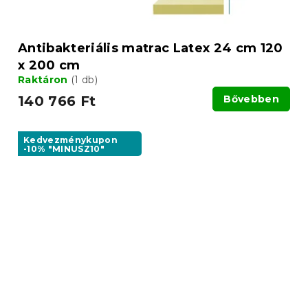
Antibakteriális matrac Latex 24 cm 120
x 200 cm
Raktáron
(1 db)
140 766 Ft
Bővebben
Kedvezménykupon
-10% "MINUSZ10"