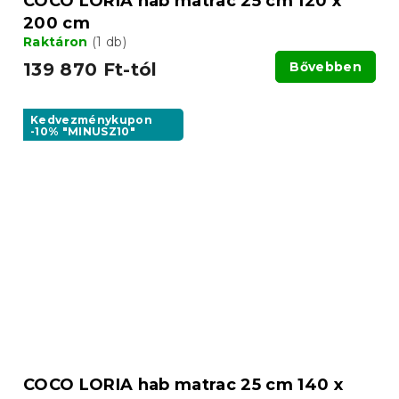
COCO LORIA hab matrac 25 cm 120 x
200 cm
Raktáron
(1 db)
139 870 Ft-tól
Bővebben
Kedvezménykupon
-10% "MINUSZ10"
COCO LORIA hab matrac 25 cm 140 x