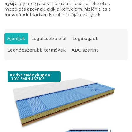
nyújt
, így allergiások számára is ideális. Tökéletes
megoldás azoknak, akik a kényelem, higiénia és a
hosszú élettartam
kombinációjára vágynak.
T
e
Ajánljuk
Legolcsóbb elöl
Legdrágább
r
Legnépszerűbb termékek
ABC szerint
m
é
k
T
e
e
Kedvezménykupon
k
-10% "MINUSZ10"
r
r
m
e
é
n
k
d
e
e
k
z
l
é
i
s