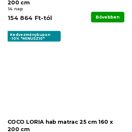
200 cm
14 nap
154 864 Ft-tól
Bővebben
Kedvezménykupon
-10% "MINUSZ10"
COCO LORIA hab matrac 25 cm 160 x
200 cm