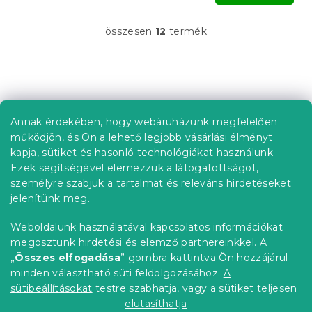
összesen
12
termék
L
i
s
t
L
a
á
i
b
r
Annak érdekében, hogy webáruházunk megfelelően
Információ az Ön számára
á
l
működjön, és Ön a lehető legjobb vásárlási élményt
n
é
Rendelés követése
kapja, sütiket és hasonló technológiákat használunk.
y
c
í
Ezek segítségével elemezzük a látogatottságot,
Szállítási lehetőségek
t
személyre szabjuk a tartalmat és releváns hirdetéseket
Fizetési lehetőségek
á
jelenítünk meg.
Reklamáció és áruvisszaküldés
s
e
Elérhetőség
Weboldalunk használatával kapcsolatos információkat
l
Általános szerződési feltételek
megosztunk hirdetési és elemző partnereinkkel. A
e
Adatvédelmi nyilatkozat
„
Összes elfogadása
” gombra kattintva Ön hozzájárul
m
minden választható süti feldolgozásához.
A
Blog
e
i
sütibeállításokat
testre szabhatja, vagy a sütiket teljesen
Partnereinknek
elutasíthatja