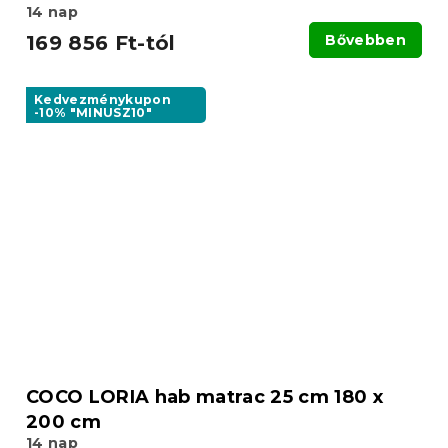
14 nap
169 856 Ft-tól
Bővebben
Kedvezménykupon
-10% "MINUSZ10"
COCO LORIA hab matrac 25 cm 180 x
200 cm
14 nap