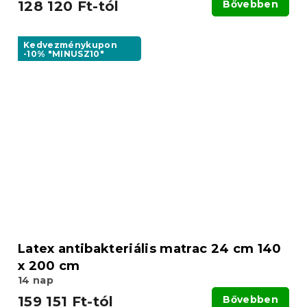
128 120 Ft-tól
Bővebben
Kedvezménykupon
-10% "MINUSZ10"
Latex antibakteriális matrac 24 cm 140
x 200 cm
14 nap
159 151 Ft-tól
Bővebben