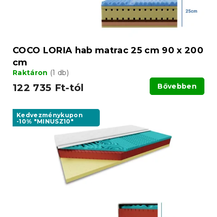
s
e
t
á
j
a
COCO LORIA hab matrac 25 cm 90 x 200
cm
Raktáron
(1 db)
122 735 Ft-tól
Bővebben
Kedvezménykupon
-10% "MINUSZ10"