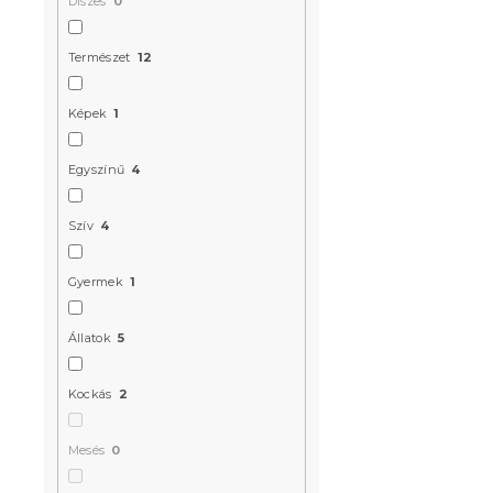
Díszes
0
Természet
12
Képek
1
FLORINE kr
mikroszála
Egyszínű
4
Raktáron
(7 db
Szív
4
3 637 Ft
Gyermek
1
Kedvezményk
-15% "MINUSZ15
Állatok
5
Kockás
2
Mesés
0