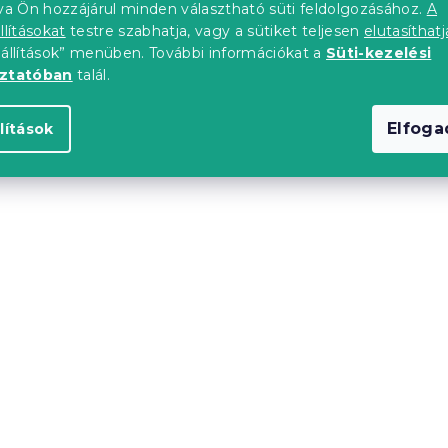
tva Ön hozzájárul minden választható süti feldolgozásához.
A
llításokat
testre szabhatja, vagy a sütiket teljesen
elutasíthatj
eállítások” menüben. További információkat a
Süti-kezelési
upon
Kedvezménykupon
"
-10% "BTS10"
oztatóban
talál.
Elfog
lítások
s ágyneműhuzat
FAIRY TALE kék pamut
Y krém színű
ágyneműhuzat
db)
Raktáron
(>10 db)
l
6 324 Ft-tól
upon
Kedvezménykupon
"
-15% "MINUSZ15"