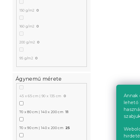
Raktáron
(>10 
6 324 Ft
150 g/m2
0
160 g/m2
0
Kedvezményk
-15% "MINUSZ15
200 g/m2
0
95 g/m2
0
Ágynemű mérete
Annak 
45 x 65 cm | 90 x 135 cm
0
JASMINE mi
lehető 
haszná
párnahuzat,
70 x 80 cm | 140 x 200 cm
11
szabjuk
pezsgőszín
Raktáron
(>10 
70 x 90 cm | 140 x 200 cm
25
Webold
872 Ft
hirdeté