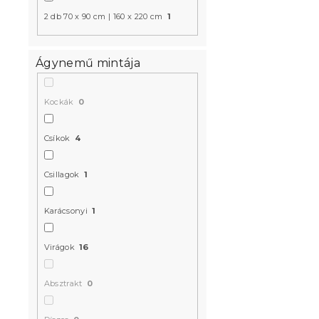
2 db 70 x 90 cm | 160 x 220 cm
1
Ágynemű mintája
Kockák
0
Pamut ágy
Csíkok
4
CALMORA k
Raktáron
(>10 
Csillagok
1
4 739 Ft-tó
Karácsonyi
1
Akció
Virágok
16
Kedvezményk
-15% "MINUSZ15
Absztrakt
0