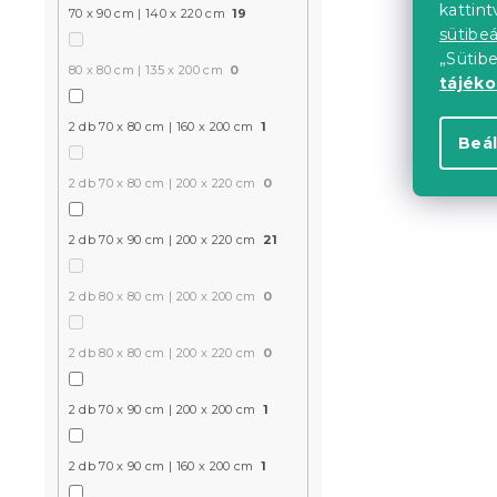
kattin
70 x 90 cm | 140 x 220 cm
19
sütibeá
„Sütib
Kedvezményk
80 x 80 cm | 135 x 200 cm
0
-15% "MINUSZ15
tájék
2 db 70 x 80 cm | 160 x 200 cm
1
Beál
2 db 70 x 80 cm | 200 x 220 cm
0
2 db 70 x 90 cm | 200 x 220 cm
21
2 db 80 x 80 cm | 200 x 200 cm
0
Mikroszála
APOTHECAR
2 db 80 x 80 cm | 200 x 220 cm
0
Raktáron
(>10 
3 183 Ft-tó
2 db 70 x 90 cm | 200 x 200 cm
1
2 db 70 x 90 cm | 160 x 200 cm
1
Kedvezményk
-15% "MINUSZ15