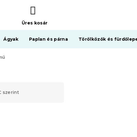
Üres kosár
KOSÁR
Ágyak
Paplan és párna
Törölközők és fürdőlep
mű
 szerint
Újdonság