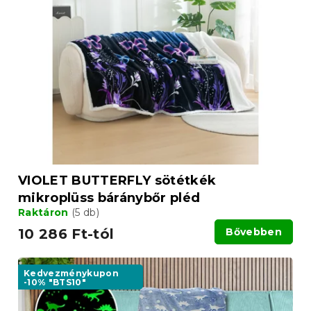
VIOLET BUTTERFLY sötétkék
mikroplüss báránybőr pléd
Raktáron
(5 db)
10 286 Ft-tól
Bővebben
Kedvezménykupon
-10% "BTS10"