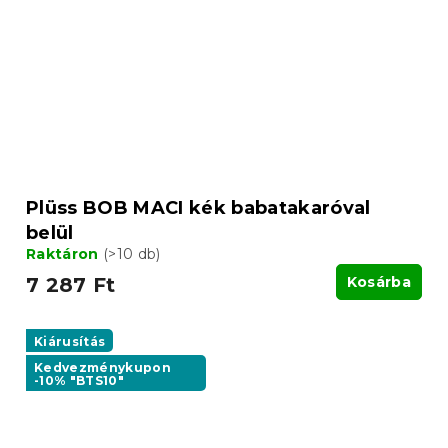
Plüss BOB MACI kék babatakaróval
belül
Raktáron
(>10 db)
7 287 Ft
Kosárba
Kiárusítás
Kedvezménykupon
-10% "BTS10"