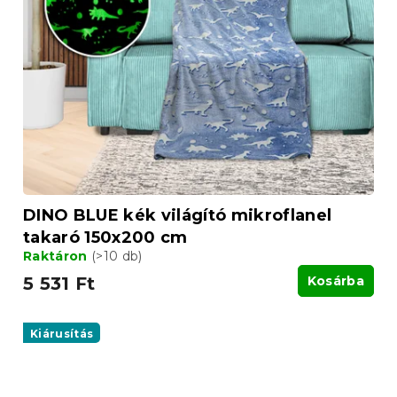
DINO BLUE kék világító mikroflanel
takaró 150x200 cm
Raktáron
(>10 db)
5 531 Ft
Kosárba
Kiárusítás