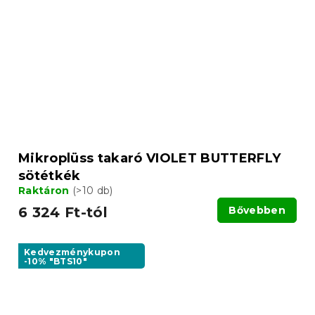
Mikroplüss takaró VIOLET BUTTERFLY
sötétkék
Raktáron
(>10 db)
6 324 Ft-tól
Bővebben
Kedvezménykupon
-10% "BTS10"