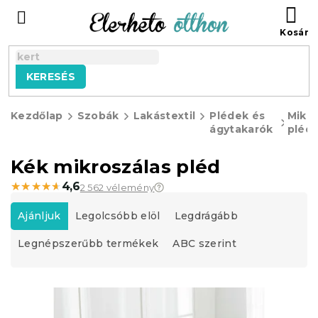
Ugrás
KO
a
fő
tartalomhoz
KERESÉS
Kezdőlap
Szobák
Lakástextil
Plédek és
Mikro
ágytakarók
pléd
Kék mikroszálas pléd
★★★★★
★★★★★
4,6
2 562 vélemény
T
e
Ajánljuk
Legolcsóbb elöl
Legdrágább
r
Legnépszerűbb termékek
ABC szerint
m
é
k
T
e
e
k