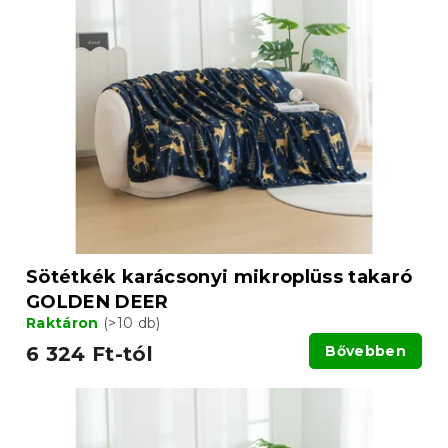
r
r
m
e
é
n
k
d
e
e
k
z
l
é
i
s
s
e
t
á
j
a
Sötétkék karácsonyi mikroplüss takaró
GOLDEN DEER
Raktáron
(>10 db)
6 324 Ft-tól
Bővebben