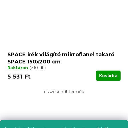
SPACE kék világító mikroflanel takaró
SPACE 150x200 cm
Raktáron
(>10 db)
5 531 Ft
Kosárba
összesen
6
termék
L
i
s
t
L
a
á
i
b
r