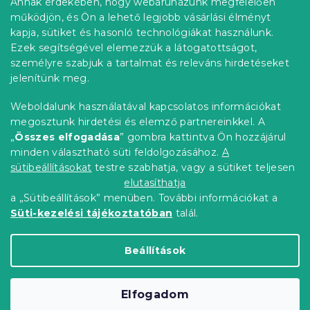
Annak érdekében, hogy webáruházunk megfelelően
Információ az Ön számára
á
l
működjön, és Ön a lehető legjobb vásárlási élményt
n
é
Rendelés követése
kapja, sütiket és hasonló technológiákat használunk.
y
c
í
Ezek segítségével elemezzük a látogatottságot,
Szállítási lehetőségek
t
személyre szabjuk a tartalmat és releváns hirdetéseket
Fizetési lehetőségek
á
jelenítünk meg.
Reklamáció és áruvisszaküldés
s
e
Elérhetőség
Weboldalunk használatával kapcsolatos információkat
l
Általános szerződési feltételek
megosztunk hirdetési és elemző partnereinkkel. A
e
Adatvédelmi nyilatkozat
„
Összes elfogadása
” gombra kattintva Ön hozzájárul
m
minden választható süti feldolgozásához.
A
Blog
e
i
sütibeállításokat
testre szabhatja, vagy a sütiket teljesen
Partnereinknek
elutasíthatja
a „Sütibeállítások” menüben. További információkat a
Süti-kezelési tájékoztatóban
talál.
Shoptet Premium készítette
Beállítások
Copyright 2026
Elerheto otthon
. Minden jog
Elfogadom
fenntartva.
Süti beállítások szerkesztése