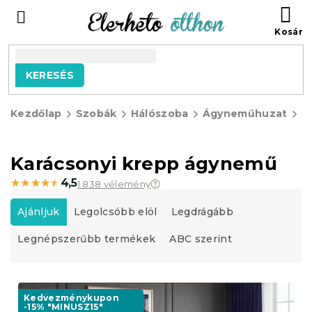
Ugrás
KO
a
fő
tartalomhoz
KERESÉS
Kezdőlap
Szobák
Hálószoba
Ágyneműhuzat
K
á
Karácsonyi krepp ágynemű
★★★★★
★★★★★
4,5
1 838 vélemény
T
e
Ajánljuk
Legolcsóbb elöl
Legdrágább
r
Legnépszerűbb termékek
ABC szerint
m
é
k
T
e
e
Kedvezménykupon
k
-15% "MINUSZ15"