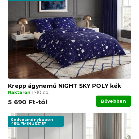
r
r
m
e
é
n
k
d
e
e
k
z
l
é
i
s
s
e
t
á
j
a
Krepp ágynemű NIGHT SKY POLY kék
Raktáron
(>10 db)
5 690 Ft-tól
Bővebben
Kedvezménykupon
-15% "MINUSZ15"