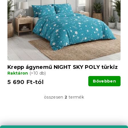
Krepp ágynemű NIGHT SKY POLY türkiz
Raktáron
(>10 db)
5 690 Ft-tól
Bővebben
összesen
2
termék
L
i
s
t
L
a
á
i