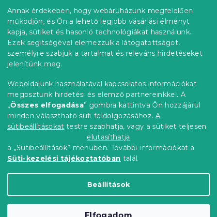
b
r
Annak érdekében, hogy webáruházunk megfelelően
Információ az Ön számára
á
l
működjön, és Ön a lehető legjobb vásárlási élményt
n
é
Rendelés követése
kapja, sütiket és hasonló technológiákat használunk.
y
c
í
Ezek segítségével elemezzük a látogatottságot,
Szállítási lehetőségek
t
személyre szabjuk a tartalmat és releváns hirdetéseket
Fizetési lehetőségek
á
jelenítünk meg.
Reklamáció és áruvisszaküldés
s
e
Elérhetőség
Weboldalunk használatával kapcsolatos információkat
l
Általános szerződési feltételek
megosztunk hirdetési és elemző partnereinkkel. A
e
Adatvédelmi nyilatkozat
„
Összes elfogadása
” gombra kattintva Ön hozzájárul
m
minden választható süti feldolgozásához.
A
Blog
e
i
sütibeállításokat
testre szabhatja, vagy a sütiket teljesen
Partnereinknek
elutasíthatja
a „Sütibeállítások” menüben. További információkat a
Süti-kezelési tájékoztatóban
talál.
Shoptet Premium készítette
Beállítások
Copyright 2026
Elerheto otthon
. Minden jog
Elfogadom
fenntartva.
Süti beállítások szerkesztése