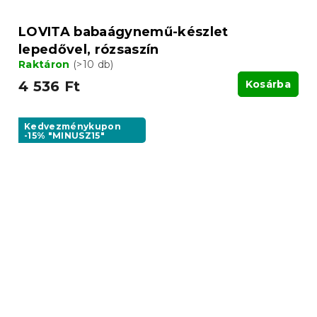
LOVITA babaágynemű-készlet
lepedővel, rózsaszín
Raktáron
(>10 db)
4 536 Ft
Kosárba
Kedvezménykupon
-15% "MINUSZ15"