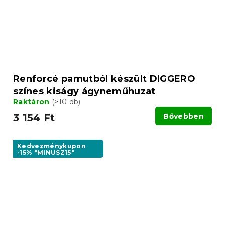
Renforcé pamutból készült DIGGERO
színes kiságy ágyneműhuzat
Raktáron
(>10 db)
3 154 Ft
Bővebben
Kedvezménykupon
-15% "MINUSZ15"