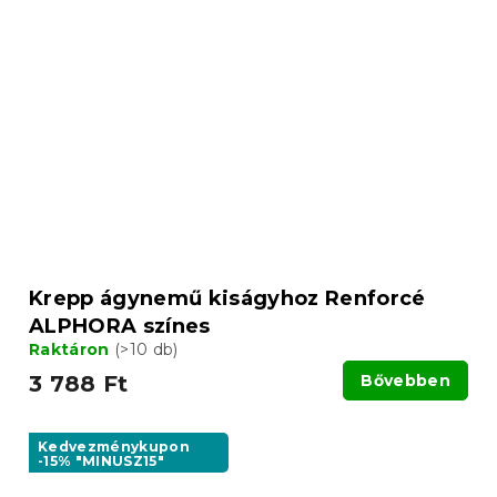
Krepp ágynemű kiságyhoz Renforcé
ALPHORA színes
Raktáron
(>10 db)
3 788 Ft
Bővebben
Kedvezménykupon
-15% "MINUSZ15"