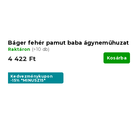
Báger fehér pamut baba ágyneműhuzat
Raktáron
(>10 db)
4 422 Ft
Kosárba
Kedvezménykupon
-15% "MINUSZ15"