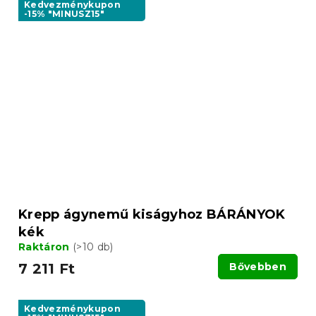
Kedvezménykupon
-15% "MINUSZ15"
Krepp ágynemű kiságyhoz BÁRÁNYOK
kék
Raktáron
(>10 db)
7 211 Ft
Bővebben
Kedvezménykupon