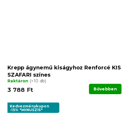
Krepp ágynemű kiságyhoz Renforcé KIS
SZAFARI színes
Raktáron
(>10 db)
3 788 Ft
Bővebben
Kedvezménykupon
-15% "MINUSZ15"