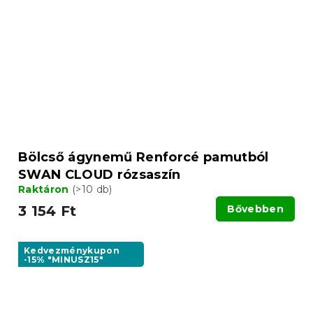
Bölcső ágynemű Renforcé pamutból
SWAN CLOUD rózsaszín
Raktáron
(>10 db)
3 154 Ft
Bővebben
Kedvezménykupon
-15% "MINUSZ15"