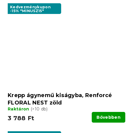
Kedvezménykupon
-15% "MINUSZ15"
Krepp ágynemű kiságyba, Renforcé
FLORAL NEST zöld
Raktáron
(>10 db)
3 788 Ft
Bővebben