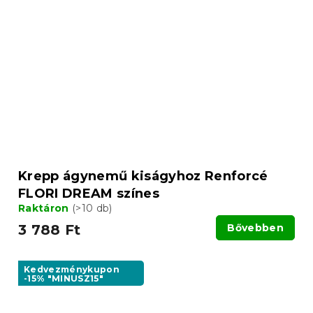
Krepp ágynemű kiságyhoz Renforcé
FLORI DREAM színes
Raktáron
(>10 db)
3 788 Ft
Bővebben
Kedvezménykupon
-15% "MINUSZ15"