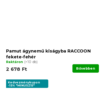
Pamut ágynemű kiságyba RACCOON
fekete-fehér
Raktáron
(>10 db)
2 678 Ft
Bővebben
Kedvezménykupon
-15% "MINUSZ15"