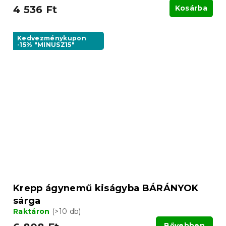
4 536 Ft
Kosárba
Kedvezménykupon
-15% "MINUSZ15"
Krepp ágynemű kiságyba BÁRÁNYOK
sárga
Raktáron
(>10 db)
Bővebben