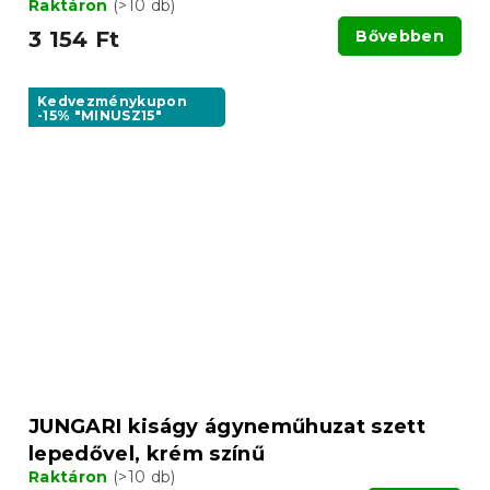
Raktáron
(>10 db)
3 154 Ft
Bővebben
Kedvezménykupon
-15% "MINUSZ15"
JUNGARI kiságy ágyneműhuzat szett
lepedővel, krém színű
Raktáron
(>10 db)