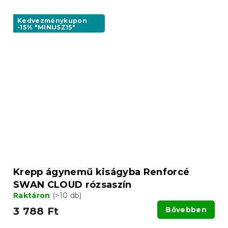
Kedvezménykupon
-15% "MINUSZ15"
Krepp ágynemű kiságyba Renforcé
SWAN CLOUD rózsaszín
Raktáron
(>10 db)
3 788 Ft
Bővebben