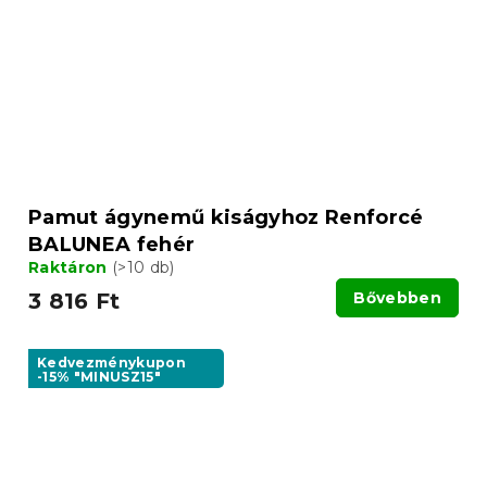
Pamut ágynemű kiságyhoz Renforcé
BALUNEA fehér
Raktáron
(>10 db)
3 816 Ft
Bővebben
Kedvezménykupon
-15% "MINUSZ15"