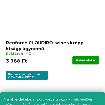
Renforcé CLOUDIRO színes krepp
kiságy ágynemű
Raktáron
(>10 db)
3 788 Ft
Bővebben
Kedvezménykupon
-15% "MINUSZ15"
Annak érdekében, hogy webáruházunk megfelelően
működjön, és Ön a lehető legjobb vásárlási élményt