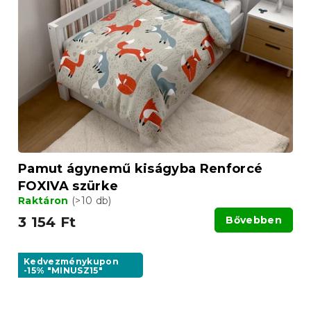
Pamut ágynemű kiságyba Renforcé
FOXIVA szürke
Raktáron
(>10 db)
3 154 Ft
Bővebben
Kedvezménykupon
-15% "MINUSZ15"