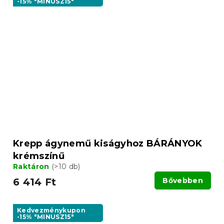
-15% "MINUSZ15"
Krepp ágynemű kiságyhoz BÁRÁNYOK
krémszínű
Raktáron
(>10 db)
6 414 Ft
Bővebben
Kedvezménykupon
-15% "MINUSZ15"