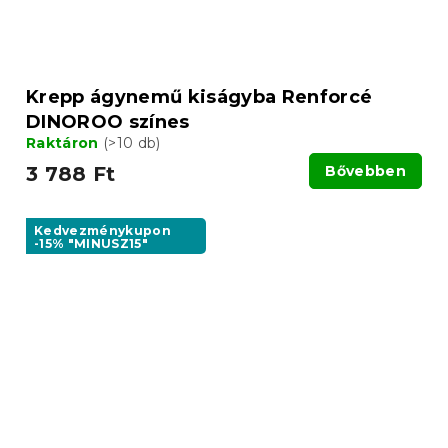
Krepp ágynemű kiságyba Renforcé
DINOROO színes
Raktáron
(>10 db)
3 788 Ft
Bővebben
Kedvezménykupon
-15% "MINUSZ15"