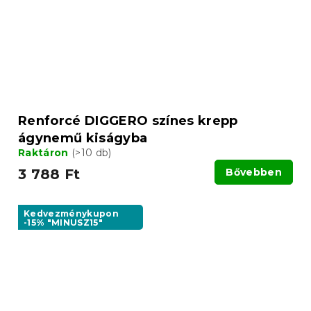
Renforcé DIGGERO színes krepp
ágynemű kiságyba
Raktáron
(>10 db)
3 788 Ft
Bővebben
Kedvezménykupon
-15% "MINUSZ15"