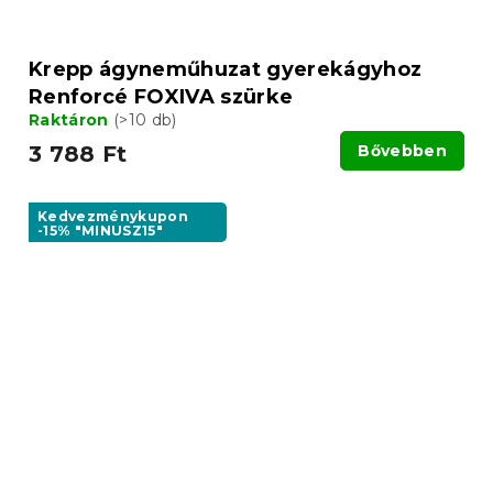
Krepp ágyneműhuzat gyerekágyhoz
Renforcé FOXIVA szürke
Raktáron
(>10 db)
3 788 Ft
Bővebben
Kedvezménykupon
-15% "MINUSZ15"