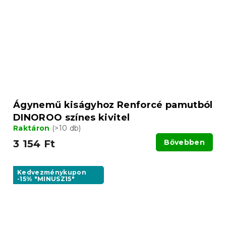
Ágynemű kiságyhoz Renforcé pamutból
DINOROO színes kivitel
Raktáron
(>10 db)
3 154 Ft
Bővebben
Kedvezménykupon
-15% "MINUSZ15"