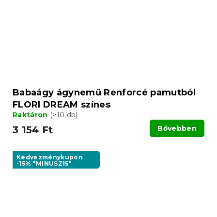
Babaágy ágynemű Renforcé pamutból
FLORI DREAM színes
Raktáron
(>10 db)
3 154 Ft
Bővebben
Kedvezménykupon
-15% "MINUSZ15"