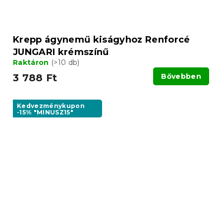
Krepp ágynemű kiságyhoz Renforcé
JUNGARI krémszínű
Raktáron
(>10 db)
3 788 Ft
Bővebben
Kedvezménykupon
-15% "MINUSZ15"