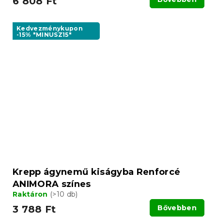
6 808 Ft
Kedvezménykupon
-15% "MINUSZ15"
Krepp ágynemű kiságyba Renforcé
ANIMORA színes
Raktáron
(>10 db)
3 788 Ft
Bővebben