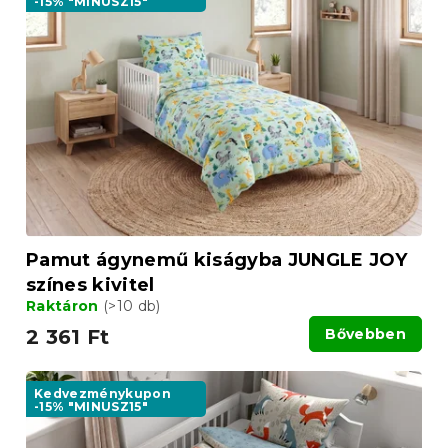
-15% "MINUSZ15"
Pamut ágynemű kiságyba JUNGLE JOY
színes kivitel
Raktáron
(>10 db)
2 361 Ft
Bővebben
Kedvezménykupon
-15% "MINUSZ15"