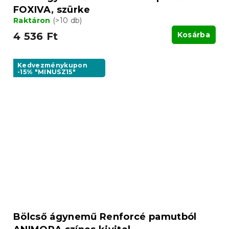
FOXIVA, szürke
Raktáron
(>10 db)
4 536 Ft
Kosárba
Kedvezménykupon
-15% "MINUSZ15"
Bölcső ágynemű Renforcé pamutból