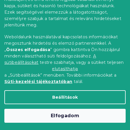
kapja, sütiket és hasonló technológiákat használunk.
Ezek segítségével elemezzük a látogatottságot,
személyre szabjuk a tartalmat és releváns hirdetéseket
jelenítünk meg.
Weboldalunk használatával kapcsolatos információkat
megosztunk hirdetési és elemző partnereinkkel. A
Renforcé pamut bölcső ágynemű
„
Összes elfogadása
” gombra kattintva Ön hozzájárul
ALPHORA színes
minden választható süti feldolgozásához.
A
Raktáron
(>10 db)
sütibeállításokat
testre szabhatja, vagy a sütiket teljesen
elutasíthatja
3 154 Ft
Bővebben
a „Sütibeállítások” menüben. További információkat a
Süti-kezelési tájékoztatóban
talál.
Kedvezménykupon
-15% "MINUSZ15"
Beállítások
Elfogadom