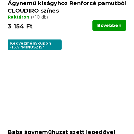
Ágynemű kiságyhoz Renforcé pamutból
CLOUDIRO színes
Raktáron
(>10 db)
3 154 Ft
Bővebben
Kedvezménykupon
-15% "MINUSZ15"
Baba ágyneműhuzat szett lepedővel