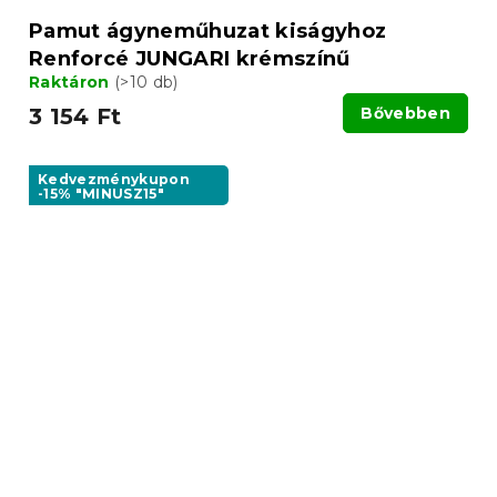
Pamut ágyneműhuzat kiságyhoz
Renforcé JUNGARI krémszínű
Raktáron
(>10 db)
3 154 Ft
Bővebben
Kedvezménykupon
-15% "MINUSZ15"