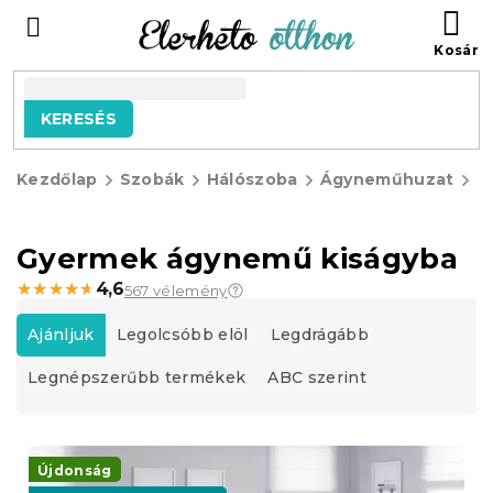
Ugrás
KO
a
fő
tartalomhoz
KERESÉS
Kezdőlap
Szobák
Hálószoba
Ágyneműhuzat
G
á
Gyermek ágynemű kiságyba
★★★★★
★★★★★
4,6
567 vélemény
T
e
Ajánljuk
Legolcsóbb elöl
Legdrágább
r
Legnépszerűbb termékek
ABC szerint
m
é
k
T
e
e
Újdonság
k