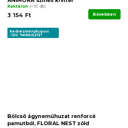
ANIMORA színes kivitel
Raktáron
(>10 db)
3 154 Ft
Bővebben
Kedvezménykupon
-15% "MINUSZ15"
Bölcső ágyneműhuzat renforcé
pamutból, FLORAL NEST zöld