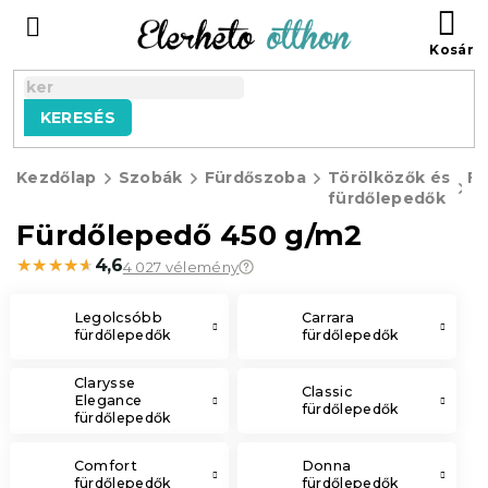
Ugrás
KO
a
fő
tartalomhoz
KERESÉS
Kezdőlap
Szobák
Fürdőszoba
Törölközők és
Fü
fürdőlepedők
Fürdőlepedő 450 g/m2
★★★★★
★★★★★
4,6
4 027 vélemény
Legolcsóbb
Carrara
fürdőlepedők
fürdőlepedők
Clarysse
Classic
Elegance
fürdőlepedők
fürdőlepedők
Comfort
Donna
fürdőlepedők
fürdőlepedők