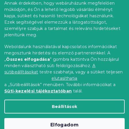
b
r
Annak érdekében, hogy webáruházunk megfelelően
Információ az Ön számára
á
l
működjön, és Ön a lehető legjobb vásárlási élményt
n
é
Rendelés követése
kapja, sütiket és hasonló technológiákat használunk.
y
c
Ezek segítségével elemezzük a látogatottságot,
í
Szállítási lehetőségek
t
személyre szabjuk a tartalmat és releváns hirdetéseket
Fizetési lehetőségek
á
jelenítünk meg.
Reklamáció és áruvisszaküldés
s
e
Elérhetőség
Weboldalunk használatával kapcsolatos információkat
l
Általános szerződési feltételek
megosztunk hirdetési és elemző partnereinkkel. A
e
Adatvédelmi nyilatkozat
„
Összes elfogadása
” gombra kattintva Ön hozzájárul
m
minden választható süti feldolgozásához.
A
Blog
e
i
sütibeállításokat
testre szabhatja, vagy a sütiket teljesen
Partnereinknek
elutasíthatja
a „Sütibeállítások” menüben. További információkat a
Süti-kezelési tájékoztatóban
talál.
Shoptet Premium készítette
Beállítások
Copyright 2026
Elerheto otthon
. Minden jog
Elfogadom
fenntartva.
Süti beállítások szerkesztése