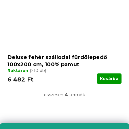
Deluxe fehér szállodai fürdőlepedő
100x200 cm, 100% pamut
Raktáron
(>10 db)
6 482 Ft
Kosárba
összesen
4
termék
L
i
s
t
L
a
á
i