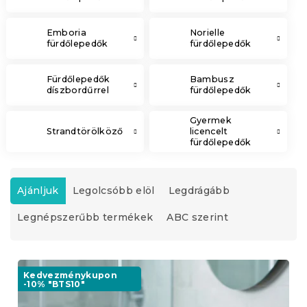
Emboria
Norielle
fürdőlepedők
fürdőlepedők
Fürdőlepedők
Bambusz
díszbordűrrel
fürdőlepedők
Gyermek
Strandtörölköző
licencelt
fürdőlepedők
T
e
Ajánljuk
Legolcsóbb elöl
Legdrágább
r
Legnépszerűbb termékek
ABC szerint
m
é
k
T
e
e
Kedvezménykupon
k
-10% "BTS10"
r
r
m