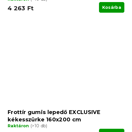
4 263 Ft
Kosárba
Frottír gumis lepedő EXCLUSIVE
kékesszürke 160x200 cm
Raktáron
(>10 db)