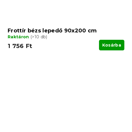
Frottír bézs lepedő 90x200 cm
Raktáron
(>10 db)
1 756 Ft
Kosárba