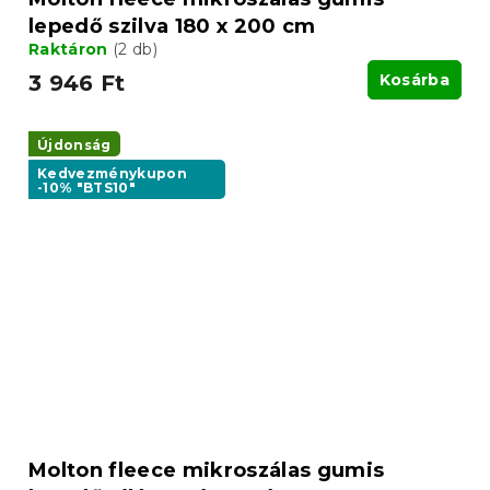
lepedő szilva 180 x 200 cm
Raktáron
(2 db)
3 946 Ft
Kosárba
Újdonság
Kedvezménykupon
-10% "BTS10"
Molton fleece mikroszálas gumis