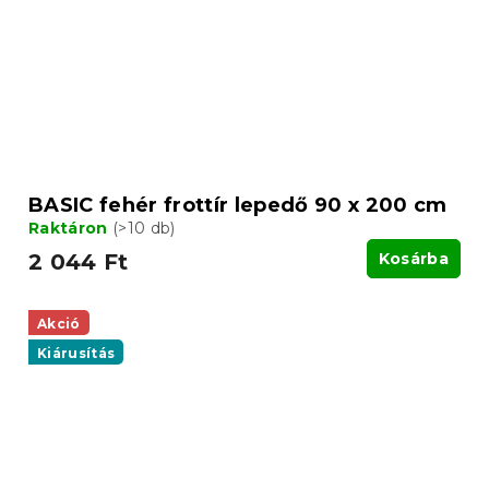
BASIC fehér frottír lepedő 90 x 200 cm
Raktáron
(>10 db)
2 044 Ft
Kosárba
Akció
Kiárusítás