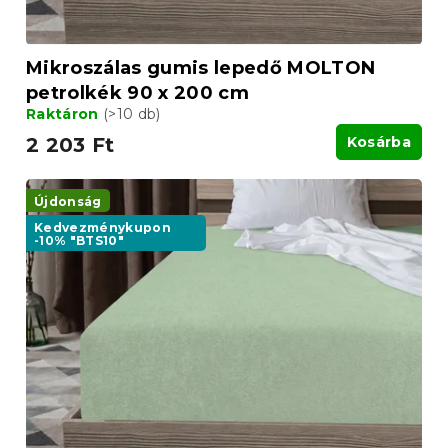
Mikroszálas gumis lepedő MOLTON
petrolkék 90 x 200 cm
Raktáron
(>10 db)
2 203 Ft
Kosárba
Újdonság
Kedvezménykupon
-10% "BTS10"