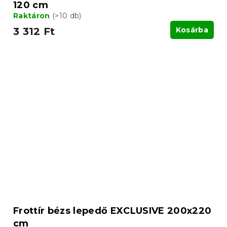
120 cm
Raktáron
(>10 db)
3 312 Ft
Kosárba
Frottír bézs lepedő EXCLUSIVE 200x220
cm