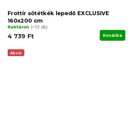
Frottír sötétkék lepedő EXCLUSIVE
160x200 cm
Raktáron
(>10 db)
4 739 Ft
Kosárba
Akció