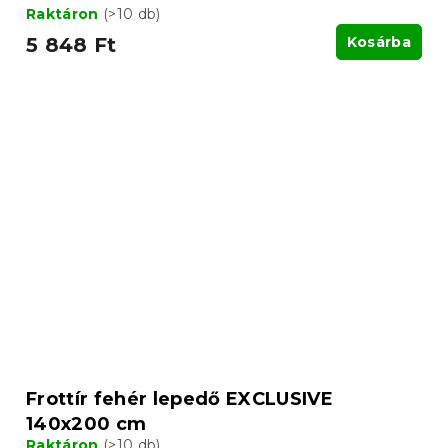
Raktáron
(>10 db)
5 848 Ft
Kosárba
Frottír fehér lepedő EXCLUSIVE
140x200 cm
Raktáron
(>10 db)