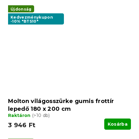
Újdonság
Kedvezménykupon
-10% "BTS10"
Molton világosszürke gumis frottír
lepedő 180 x 200 cm
Raktáron
(>10 db)
3 946 Ft
Kosárba