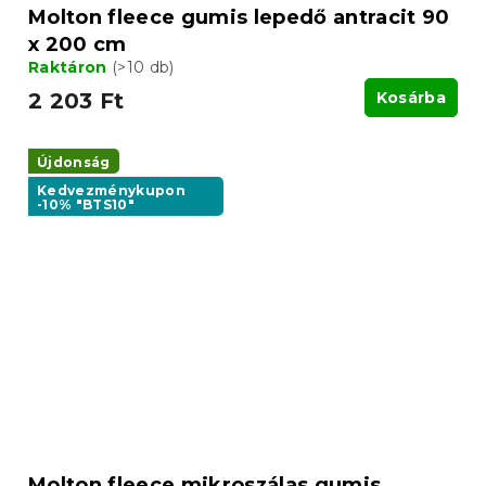
Molton fleece gumis lepedő antracit 90
x 200 cm
Raktáron
(>10 db)
2 203 Ft
Kosárba
Újdonság
Kedvezménykupon
-10% "BTS10"
Molton fleece mikroszálas gumis