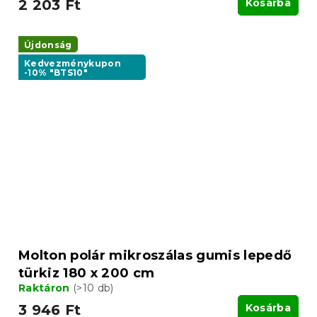
2 203 Ft
Kosárba
Újdonság
Kedvezménykupon
-10% "BTS10"
Molton polár mikroszálas gumis lepedő
türkiz 180 x 200 cm
Raktáron
(>10 db)
3 946 Ft
Kosárba