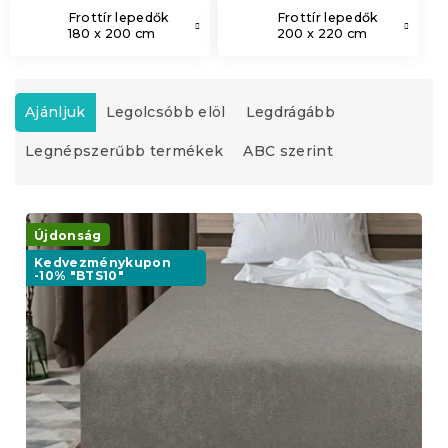
Frottír lepedők
Frottír lepedők
180 x 200 cm
200 x 220 cm
T
e
Ajánljuk
Legolcsóbb elöl
Legdrágább
r
Legnépszerűbb termékek
ABC szerint
m
é
k
T
e
e
Újdonság
k
r
r
Kedvezménykupon
-10% "BTS10"
m
e
é
n
k
d
e
e
k
z
l
é
i
s
s
e