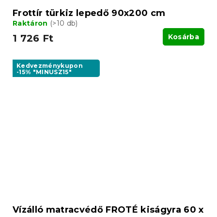
Frottír türkiz lepedő 90x200 cm
Raktáron
(>10 db)
1 726 Ft
Kosárba
Kedvezménykupon
-15% "MINUSZ15"
Vízálló matracvédő FROTÉ kiságyra 60 x