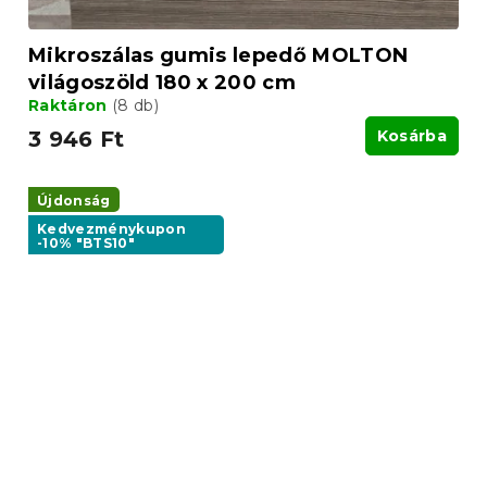
Mikroszálas gumis lepedő MOLTON
világoszöld 180 x 200 cm
Raktáron
(8 db)
3 946 Ft
Kosárba
Újdonság
Kedvezménykupon
-10% "BTS10"