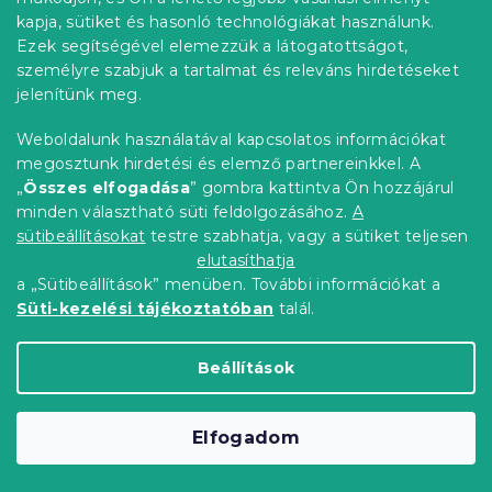
kapja, sütiket és hasonló technológiákat használunk.
Ezek segítségével elemezzük a látogatottságot,
Kedvezménykupon
személyre szabjuk a tartalmat és releváns hirdetéseket
-10% "BTS10"
jelenítünk meg.
Weboldalunk használatával kapcsolatos információkat
megosztunk hirdetési és elemző partnereinkkel. A
„
Összes elfogadása
” gombra kattintva Ön hozzájárul
minden választható süti feldolgozásához.
A
sütibeállításokat
testre szabhatja, vagy a sütiket teljesen
elutasíthatja
a „Sütibeállítások” menüben. További információkat a
Süti-kezelési tájékoztatóban
talál.
Beállítások
Frottír gumis lepedő PREMIUM lime zöld
160x200 cm
Raktáron
(>10 db)
Elfogadom
4 263 Ft
Kosárba