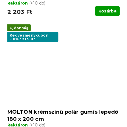
Raktáron
(>10 db)
2 203 Ft
Kosárba
Újdonság
Kedvezménykupon
-10% "BTS10"
MOLTON krémszínű polár gumis lepedő
180 x 200 cm
Raktáron
(>10 db)