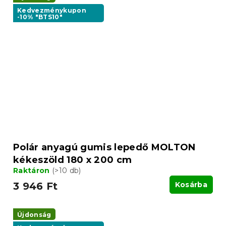
Kedvezménykupon
-10% "BTS10"
Polár anyagú gumis lepedő MOLTON
kékeszöld 180 x 200 cm
Raktáron
(>10 db)
3 946 Ft
Kosárba
Újdonság