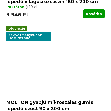
lepedő világosrózsaszín 180 x 200 cm
Raktáron
(>10 db)
3 946 Ft
Kosárba
Újdonság
Kedvezménykupon
-10% "BTS10"
MOLTON gyapjú mikroszálas gumis
lepedő ezüst 90 x 200 cm