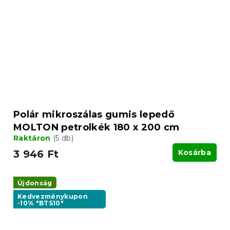
Polár mikroszálas gumis lepedő
MOLTON petrolkék 180 x 200 cm
Raktáron
(5 db)
3 946 Ft
Kosárba
Újdonság
Kedvezménykupon
-10% "BTS10"