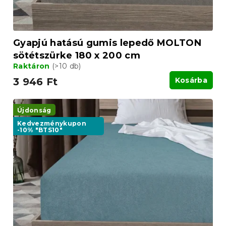
t
á
j
a
Gyapjú hatású gumis lepedő MOLTON
sötétszürke 180 x 200 cm
Raktáron
(>10 db)
3 946 Ft
Kosárba
Újdonság
Kedvezménykupon
-10% "BTS10"