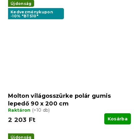
Újdonság
Kedvezménykupon
-10% "BTS10"
Molton világosszürke polár gumis
lepedő 90 x 200 cm
Raktáron
(>10 db)
2 203 Ft
Kosárba
Újdonság