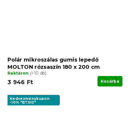
Polár mikroszálas gumis lepedő
MOLTON rózsaszín 180 x 200 cm
Raktáron
(>10 db)
3 946 Ft
Kosárba
Kedvezménykupon
-10% "BTS10"