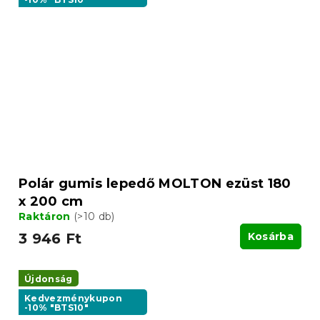
Polár gumis lepedő MOLTON ezüst 180
x 200 cm
Raktáron
(>10 db)
3 946 Ft
Kosárba
Újdonság
Kedvezménykupon
-10% "BTS10"