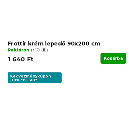
Frottír krém lepedő 90x200 cm
Raktáron
(>10 db)
1 640 Ft
Kosárba
Kedvezménykupon
-10% "BTS10"