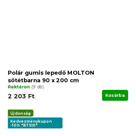
Polár gumis lepedő MOLTON
sötétbarna 90 x 200 cm
Raktáron
(9 db)
2 203 Ft
Kosárba
Újdonság
Kedvezménykupon
-10% "BTS10"