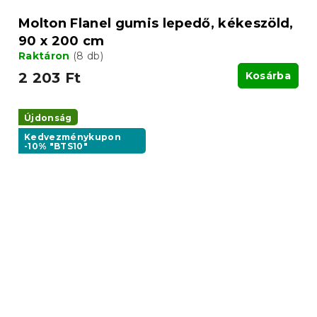
Molton Flanel gumis lepedő, kékeszöld,
90 x 200 cm
Raktáron
(8 db)
2 203 Ft
Kosárba
Újdonság
Kedvezménykupon
-10% "BTS10"