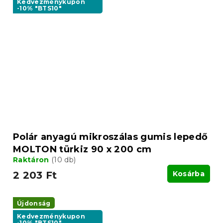
Kedvezménykupon
-10% "BTS10"
Polár anyagú mikroszálas gumis lepedő
MOLTON türkiz 90 x 200 cm
Raktáron
(10 db)
2 203 Ft
Kosárba
Újdonság
Kedvezménykupon
-10% "BTS10"