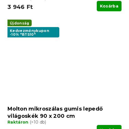
3 946 Ft
Kosárba
Újdonság
Kedvezménykupon
-10% "BTS10"
Molton mikroszálas gumis lepedő
világoskék 90 x 200 cm
Raktáron
(>10 db)