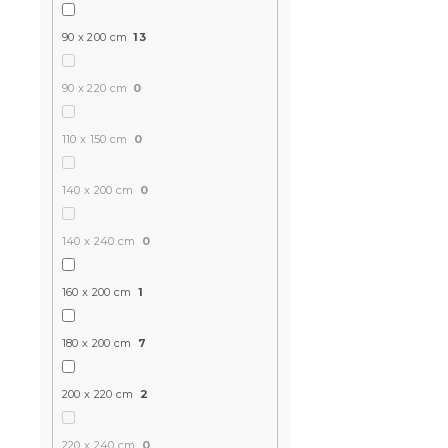
Mikroszála
90 x 200 cm
13
piros 90x2
Raktáron
(>10 
90 x 220 cm
0
2 361 Ft
110 x 150 cm
0
140 x 200 cm
0
140 x 240 cm
0
160 x 200 cm
1
180 x 200 cm
7
200 x 220 cm
2
Pamut gumi
STANDARD 
220 x 240 cm
0