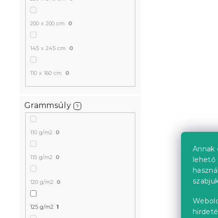
fekete
Raktáron
(>10 
200 x 200 cm
0
2 361 Ft
145 x 245 cm
0
110 x 160 cm
0
Grammsúly
?
110 g/m2
0
Annak 
115 g/m2
0
lehető 
haszná
Mikroszála
szabjuk
VISATA fek
120 g/m2
0
Raktáron
(2 db
Webold
125 g/m2
1
3 154 Ft
hirdeté