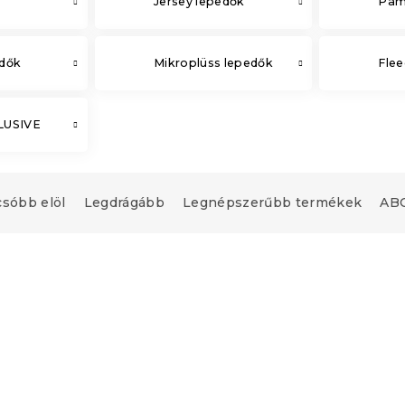
Jersey lepedők
Pam
edők
Mikroplüss lepedők
Flee
CLUSIVE
csóbb elöl
Legdrágább
Legnépszerűbb termékek
ABC
Újdonság