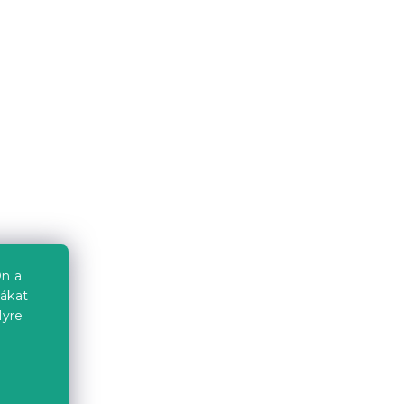
Raktáron
(>10 db)
2 203 Ft
Kedvezménykupon
-10% "BTS10"
n a
iákat
lyre
Jersey fekete lepedő
EXCLUSIVE 90x200 cm
Raktáron
(>10 db)
3 629 Ft
a