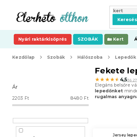
Ugrás
a
fő
Keresé
tartalomhoz
Nyári raktárkisöprés
SZOBÁK
Kert
Kezdőlap
Szobák
Hálószoba
Lepedők
O
Fekete l
l
★★★★★
★★★★★
4,5
36 2
d
Elegáns belsőre vá
Ár
a
lepedőnket
minde
l
rugalmas anyagn
2203
Ft
8480
Ft
s
ó
p
a
n
Jersey lep
e