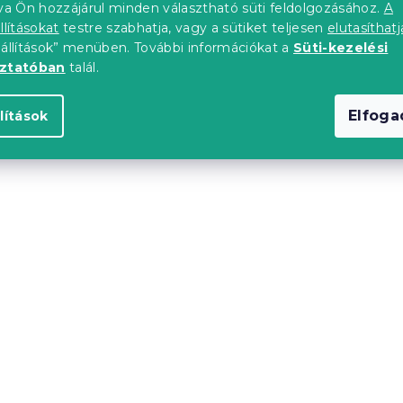
tva Ön hozzájárul minden választható süti feldolgozásához.
A
llításokat
testre szabhatja, vagy a sütiket teljesen
elutasíthatj
eállítások” menüben. További információkat a
Süti-kezelési
oztatóban
talál.
Elfog
lítások
mez EXCLUSIVE
ALBURY 90x200 cm pir
fekete
mikroplüss lepedő
db)
Raktáron
(10 db)
4 739 Ft