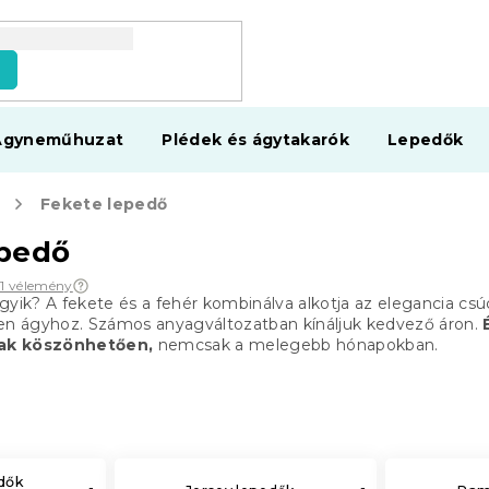
s
Ágyneműhuzat
Plédek és ágytakarók
Lepedők
Fekete lepedő
epedő
71 vélemény
gyik?
A fekete és a fehér kombinálva alkotja az elegancia csú
n ágyhoz.
Számos anyagváltozatban kínáljuk kedvező áron.
ak köszönhetően,
nemcsak a melegebb hónapokban.
edők