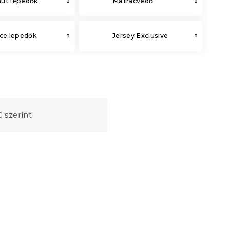
ut lepedők
Matracvédő
ce lepedők
Jersey Exclusive
 szerint
Újdonság