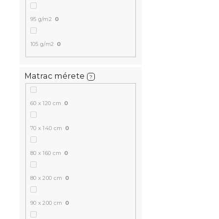
95 g/m2
0
105 g/m2
0
Matrac mérete
?
Frottír fek
60 x 120 cm
0
EXCLUSIVE 
Raktáron
(>10 
70 x 140 cm
0
5 214 Ft
80 x 160 cm
0
Kedvezményk
-20% "MINUSZ2
80 x 200 cm
0
90 x 200 cm
0