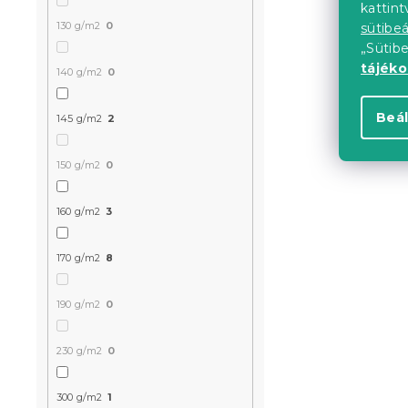
kattin
130 g/m2
0
sütibeá
„Sütib
tájék
140 g/m2
0
Beál
145 g/m2
2
150 g/m2
0
160 g/m2
3
2x lepedő 
170 g/m2
8
90x200 cm 
Raktáron
(>10 
190 g/m2
0
6 533 Ft
230 g/m2
0
300 g/m2
1