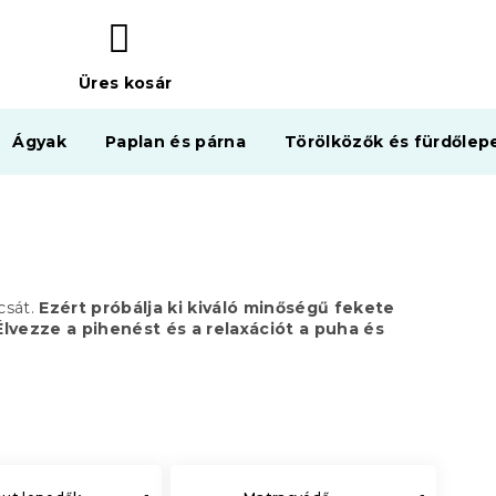
Üres kosár
KOSÁR
Ágyak
Paplan és párna
Törölközők és fürdőlep
csát.
Ezért próbálja ki kiváló minőségű fekete
Élvezze a pihenést és a relaxációt a puha és