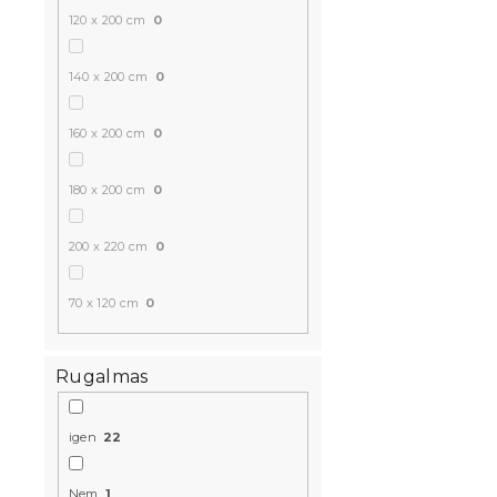
120 x 200 cm
0
140 x 200 cm
0
Jersey feke
160 x 200 cm
0
EXCLUSIVE 
Raktáron
(>10 
180 x 200 cm
0
5 373 Ft
200 x 220 cm
0
70 x 120 cm
0
Rugalmas
igen
22
Nem
1