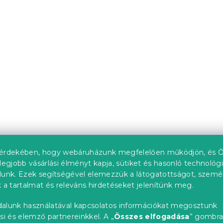
db)
Raktáron
(>10 db)
3 629 Ft
érdekében, hogy webáruházunk megfelelően működjön, és Ö
legjobb vásárlási élményt kapja, sütiket és hasonló technológ
lunk. Ezek segítségével elemezzük a látogatottságot, szemé
s gumis lepedő
Frottír fekete lepedő
 a tartalmat és releváns hirdetéseket jelenítünk meg.
ete 180x200 cm
EXCLUSIVE 160x200 cm
)
Raktáron
(>10 db)
alunk használatával kapcsolatos információkat megosztunk
4 739 Ft
si és elemző partnereinkkel. A „
Összes elfogadása
” gombr