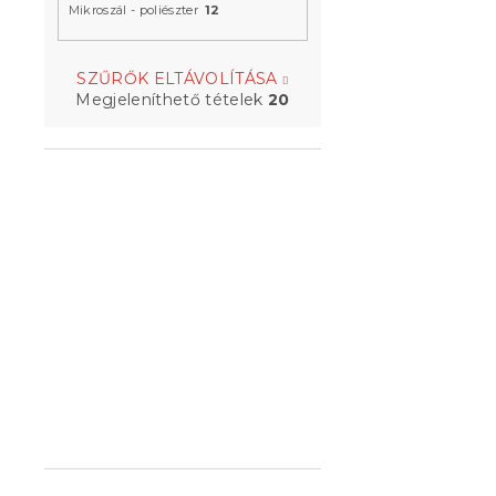
Mikroszál - poliészter
12
Ágytakaró 
Raktáron
(>10 
SZŰRŐK ELTÁVOLÍTÁSA
Megjeleníthető tételek
20
6 324 Ft-tó
CHRISTMAS 
karácsonyi 
Raktáron
(>10 