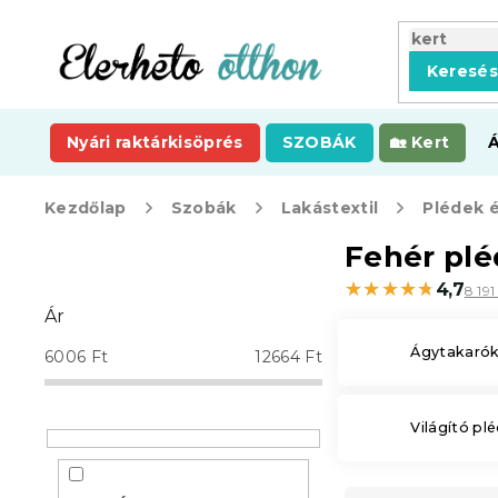
Ugrás
a
fő
Keresé
tartalomhoz
Nyári raktárkisöprés
SZOBÁK
Kert
Kezdőlap
Szobák
Lakástextil
Plédek 
O
Fehér plé
l
★★★★★
★★★★★
4,7
8 19
d
Ár
a
l
Ágytakaró
6006
Ft
12664
Ft
s
ó
p
Világító pl
a
n
e