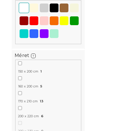
Kedvezményk
-15% "MINUSZ15
Méret
?
Ágytakaró 
150 x 200 cm
1
fehér
Raktáron
(>10 
160 x 200 cm
5
6 324 Ft-tó
170 x 210 cm
13
Kedvezményk
-15% "MINUSZ15
200 x 220 cm
6