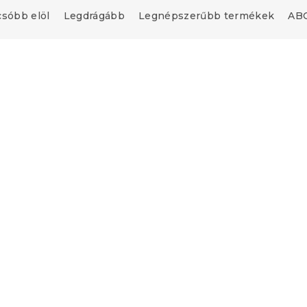
csóbb elöl
Legdrágább
Legnépszerűbb termékek
ABC
Újdonság
upon
Kedvezménykupon
"
-15% "MINUSZ15"
FLORAMA fehér
Ágytakaró LUNERIS, feh
db)
Raktáron
(>10 db)
l
6 324 Ft-tól