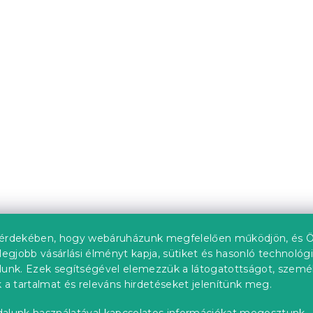
SZÍNES LEPKE
Ágytakaró AUTUMN
PUMPKINS színes
db)
Várható készletfeltöltés 202
l
6 324 Ft-tól
Kedvezménykupon
-15% "MINUSZ15"
érdekében, hogy webáruházunk megfelelően működjön, és Ö
legjobb vásárlási élményt kapja, sütiket és hasonló technológ
lunk. Ezek segítségével elemezzük a látogatottságot, szemé
 a tartalmat és releváns hirdetéseket jelenítünk meg.