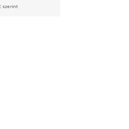
 szerint
Újdonság
Kedvezménykupon
-15% "MINUSZ15"
ér
Ágytakaró VELIORA, fehér
Raktáron
(>10 db)
6 324 Ft-tól