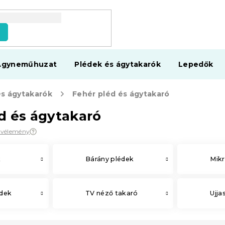
s
Ágyneműhuzat
Plédek és ágytakarók
Lepedők
és ágytakarók
Fehér pléd és ágytakaró
d és ágytakaró
1 vélemény
k
Bárány plédek
Mikr
édek
TV néző takaró
Ujja