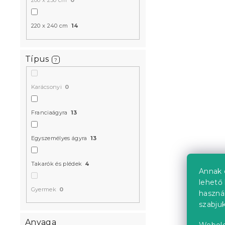
200 x 230 cm
0
220 x 240 cm
14
Típus
?
Ágytakaró 
Karácsonyi
0
fehér
Raktáron
(>10 
Franciaágyra
13
6 324 Ft-tó
Egyszemélyes ágyra
13
Takarók és plédek
4
Annak 
lehető 
Gyermek
0
haszná
szabjuk
Anyaga