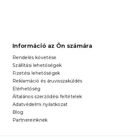
L
á
b
Információ az Ön számára
l
é
Rendelés követése
c
Szállítási lehetőségek
Fizetési lehetőségek
Reklamáció és áruvisszaküldés
Elérhetőség
Általános szerződési feltételek
Adatvédelmi nyilatkozat
Blog
Partnereinknek