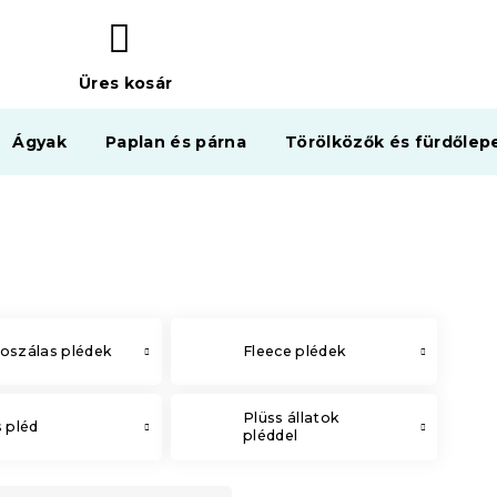
Üres kosár
KOSÁR
Ágyak
Paplan és párna
Törölközők és fürdőlep
oszálas plédek
Fleece plédek
Plüss állatok
s pléd
pléddel