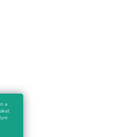
Ágytakaró HENRIETTA,
színes
6.08.12
Raktáron
(>10 db)
6 324 Ft-tól
Kedvezménykupon
-15% "MINUSZ15"
n a
iákat
lyre