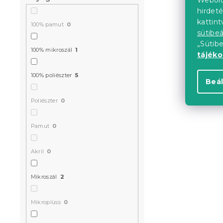
Webold
hirdeté
kattin
100% pamut
0
sütibeá
CHRISTMAS 
„Sütib
karácsonyi 
100% mikroszál
1
tájék
báránybőr p
Raktáron
(>10 
100% poliészter
5
Beál
10 286 Ft-
Poliészter
0
Kedvezményk
Pamut
0
-15% "MINUSZ15
Akril
0
Mikroszál
2
Mikroplüss
0