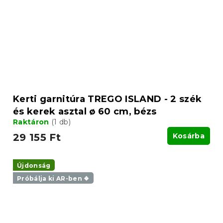
Kerti garnitúra TREGO ISLAND - 2 szék
és kerek asztal ø 60 cm, bézs
Raktáron
(1 db)
29 155 Ft
Kosárba
Újdonság
Próbálja ki AR-ben ❖