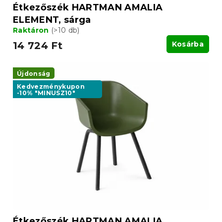
a
Étkezőszék HARTMAN AMALIA
ELEMENT, sárga
Raktáron
(>10 db)
14 724 Ft
Kosárba
Újdonság
Kedvezménykupon
-10% "MINUSZ10"
Étkezőszék HARTMAN AMALIA