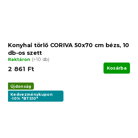
Konyhai törlő CORIVA 50x70 cm bézs, 10
db-os szett
Raktáron
(>10 db)
2 861 Ft
Kosárba
Újdonság
Kedvezménykupon
-10% "BTS10"