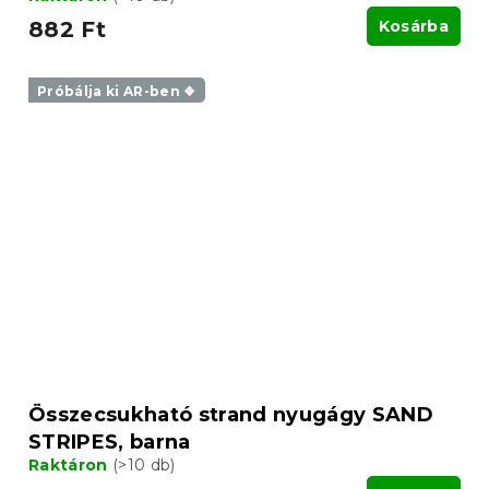
882 Ft
Kosárba
Próbálja ki AR-ben ❖
Összecsukható strand nyugágy SAND
STRIPES, barna
Raktáron
(>10 db)