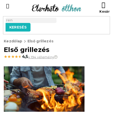
Ugrás
KO
a
fő
tartalomhoz
KERESÉS
Kezdőlap
Első grillezés
Első grillezés
★★★★★
★★★★★
4,5
4 194 vélemény