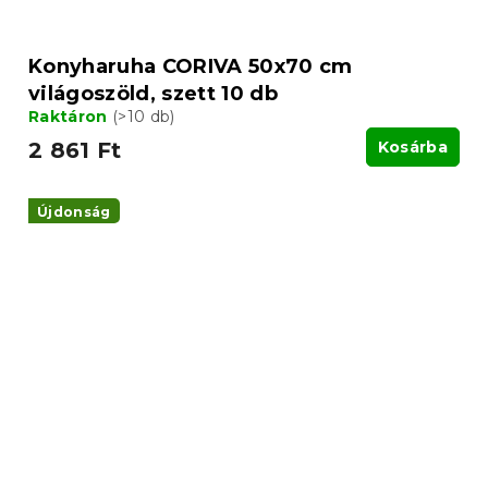
Konyharuha CORIVA 50x70 cm
világoszöld, szett 10 db
Raktáron
(>10 db)
2 861 Ft
Kosárba
Újdonság