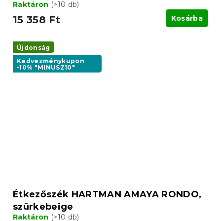
Raktáron
(>10 db)
15 358 Ft
Kosárba
Újdonság
Kedvezménykupon
-10% "MINUSZ10"
Étkezőszék HARTMAN AMAYA RONDO,
szürkebeige
Raktáron
(>10 db)