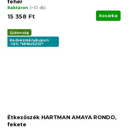
fehér
Raktáron
(>10 db)
15 358 Ft
Kosárba
Újdonság
Kedvezménykupon
-10% "MINUSZ10"
Étkezőszék HARTMAN AMAYA RONDO,
fekete