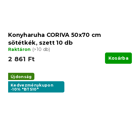
Konyharuha CORIVA 50x70 cm
sötétkék, szett 10 db
Raktáron
(>10 db)
2 861 Ft
Kosárba
Újdonság
Kedvezménykupon
-10% "BTS10"