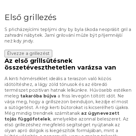
Első grillezés
S přicházejícími teplými dny by byla škoda neoprášit gril a
zahradní nábytek. Jarní grilování může být příjemnější
než kdy jindy.
Élvezze a grillezést
Az első grillsütésnek
összetéveszthetetlen varázsa van
A kinti hőmérséklet ideális a teraszon való közös
időtöltéshez, a lágy zöld tónusok és az ébredő
természet pozitívan hatnak lelkünkre. Hűvösebb estéken
meleg
takaróba bújva
a friss levegőn töltött időt. Ne
várja meg, hogy a grillszezon beinduljon, kezdje el most
a sütögetést. A régi kerti bútorokat is kicserélheti újakra.
Még mindig trendnek számítanak
az úgynevezett
tojás függőfotelek
, amelyekbe azonnal beleszeret. Az
első grillezéshez megfelelő segítséget nyújtanak az
olyan apró dolgok is kiegészítők formájában, mint a