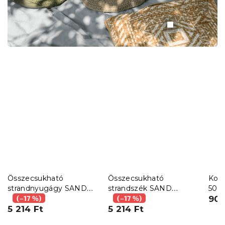
Összecsukható
Összecsukható
Kon
strandnyugágy SAND
strandszék SAND
50x7
ICE CREAM, színes
(–17 %)
STRIPES, zöld
(–17 %)
901
kivitel
5 214 Ft
5 214 Ft