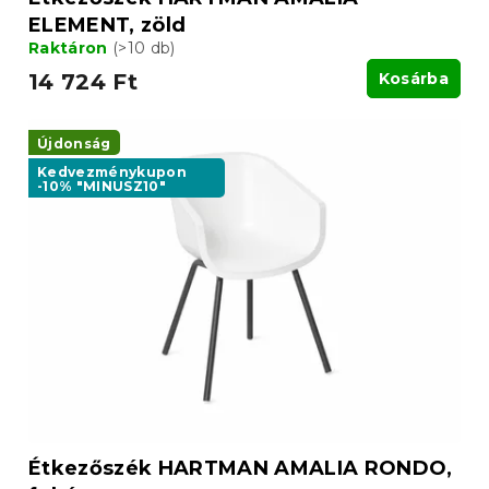
ELEMENT, zöld
Raktáron
(>10 db)
14 724 Ft
Kosárba
Újdonság
Kedvezménykupon
-10% "MINUSZ10"
Étkezőszék HARTMAN AMALIA RONDO,