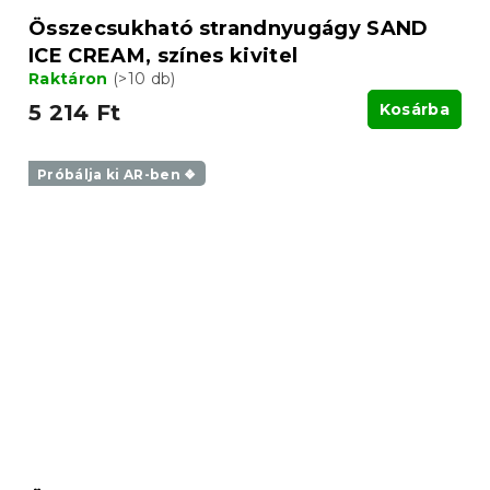
Összecsukható strandnyugágy SAND
ICE CREAM, színes kivitel
Raktáron
(>10 db)
5 214 Ft
Kosárba
Próbálja ki AR-ben ❖