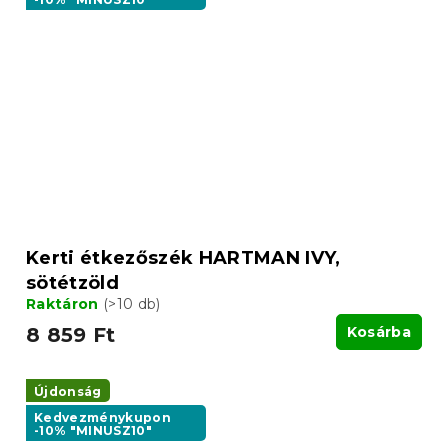
Kerti étkezőszék HARTMAN IVY,
sötétzöld
Raktáron
(>10 db)
8 859 Ft
Kosárba
Újdonság
Kedvezménykupon
-10% "MINUSZ10"