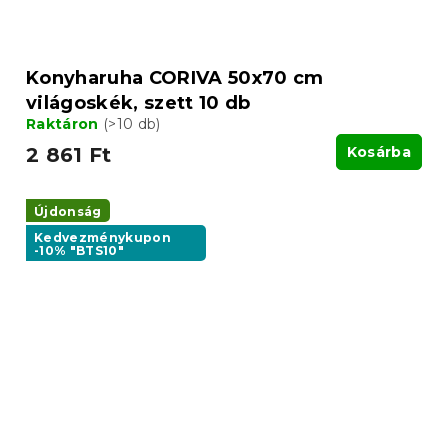
Konyharuha CORIVA 50x70 cm
világoskék, szett 10 db
Raktáron
(>10 db)
2 861 Ft
Kosárba
Újdonság
Kedvezménykupon
-10% "BTS10"