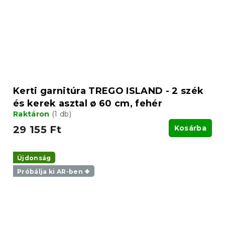
Kerti garnitúra TREGO ISLAND - 2 szék
és kerek asztal ø 60 cm, fehér
Raktáron
(1 db)
29 155 Ft
Kosárba
Újdonság
Próbálja ki AR-ben ❖