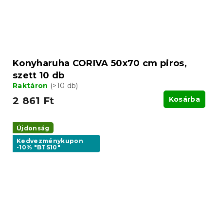
Konyharuha CORIVA 50x70 cm piros,
szett 10 db
Raktáron
(>10 db)
2 861 Ft
Kosárba
Újdonság
Kedvezménykupon
-10% "BTS10"