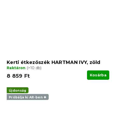
Kerti étkezőszék HARTMAN IVY, zöld
Raktáron
(>10 db)
8 859 Ft
Kosárba
Újdonság
Próbálja ki AR-ben ❖