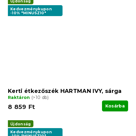
Újdonság
Kedvezménykupon
-10% "MINUSZ10"
Kerti étkezőszék HARTMAN IVY, sárga
Raktáron
(>10 db)
8 859 Ft
Kosárba
Újdonság
Kedvezménykupon
-10% "MINUSZ10"