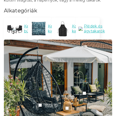
kültéri világítás, a napernyők, vagy a meleg takarók.
Alkategóriák
Kerti
Kerti
Konyhai
Plédek és
bútor
kiegészítők
kiegészítők
ágytakarók