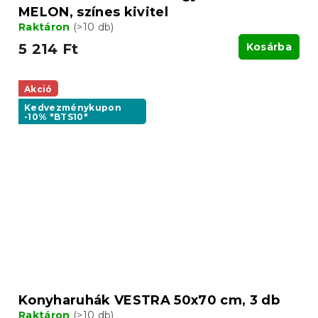
MELON, színes kivitel
Raktáron
(>10 db)
5 214 Ft
Kosárba
Akció
Kedvezménykupon
-10% "BTS10"
Konyharuhák VESTRA 50x70 cm, 3 db
Raktáron
(>10 db)