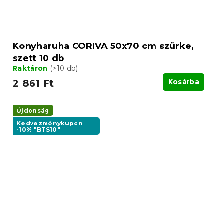
Konyharuha CORIVA 50x70 cm szürke,
szett 10 db
Raktáron
(>10 db)
2 861 Ft
Kosárba
Újdonság
Kedvezménykupon
-10% "BTS10"