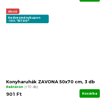
Akció
Kedvezménykupon
-10% "BTS10"
Konyharuhák ZAVONA 50x70 cm, 3 db
Raktáron
(>10 db)
901 Ft
Kosárba