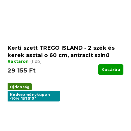
Kerti szett TREGO ISLAND - 2 szék és
kerek asztal ø 60 cm, antracit színű
Raktáron
(1 db)
29 155 Ft
Kosárba
Újdonság
Kedvezménykupon
-10% "BTS10"