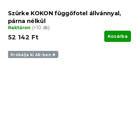
Szürke KOKON függőfotel állvánnyal,
párna nélkül
Raktáron
(>10 db)
52 142 Ft
Kosárba
Próbálja ki AR-ben ❖