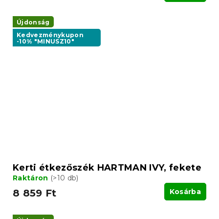
Újdonság
Kedvezménykupon
-10% "MINUSZ10"
Kerti étkezőszék HARTMAN IVY, fekete
Raktáron
(>10 db)
8 859 Ft
Kosárba