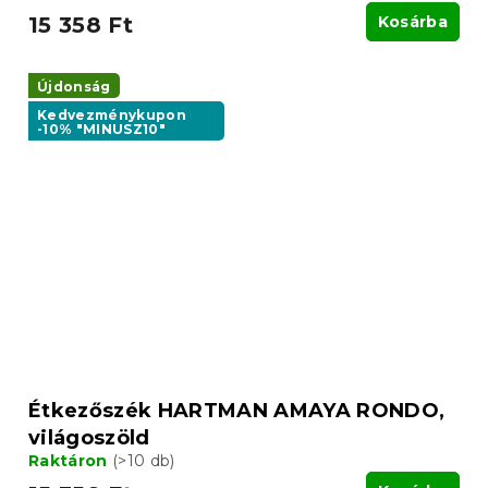
15 358 Ft
Kosárba
Újdonság
Kedvezménykupon
-10% "MINUSZ10"
Étkezőszék HARTMAN AMAYA RONDO,
világoszöld
Raktáron
(>10 db)