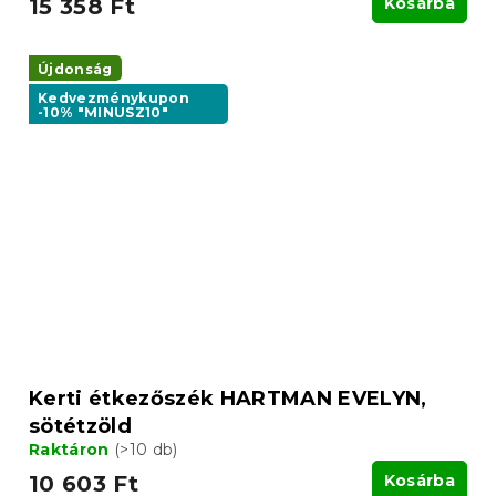
15 358 Ft
Kosárba
Újdonság
Kedvezménykupon
-10% "MINUSZ10"
Kerti étkezőszék HARTMAN EVELYN,
sötétzöld
Raktáron
(>10 db)
10 603 Ft
Kosárba