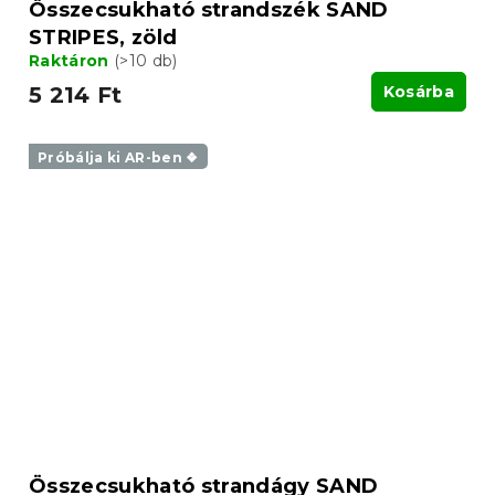
Összecsukható strandszék SAND
STRIPES, zöld
Raktáron
(>10 db)
5 214 Ft
Kosárba
Próbálja ki AR-ben ❖
Összecsukható strandágy SAND