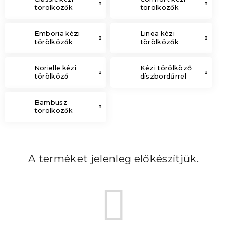
törölközők
törölközők
Emboria kézi
Linea kézi
törölközők
törölközők
Norielle kézi
Kézi törölköző
törölköző
díszbordűrrel
Bambusz
törölközők
A terméket jelenleg előkészítjük.