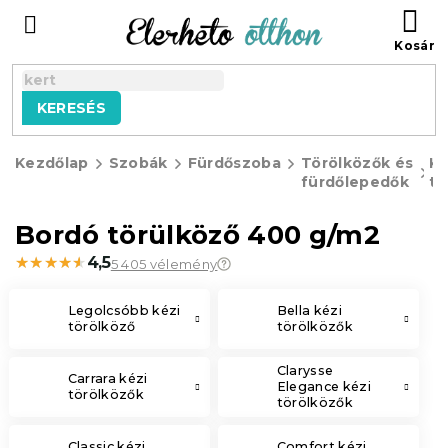
Ugrás
KO
a
fő
tartalomhoz
KERESÉS
Kezdőlap
Szobák
Fürdőszoba
Törölközők és
Ké
fürdőlepedők
tö
Bordó törülköző 400 g/m2
★★★★★
★★★★★
4,5
5 405 vélemény
Legolcsóbb kézi
Bella kézi
törölköző
törölközők
Clarysse
Carrara kézi
Elegance kézi
törölközők
törölközők
Classic kézi
Comfort kézi