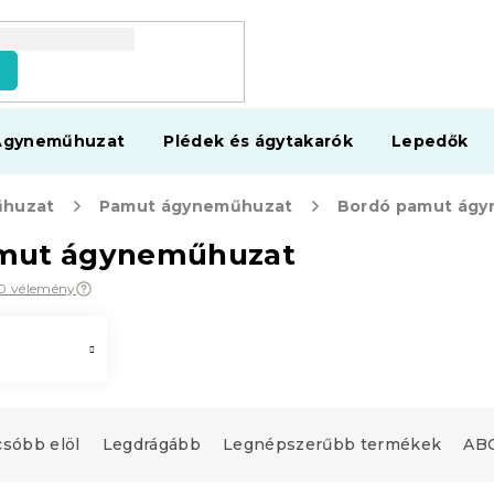
s
Ágyneműhuzat
Plédek és ágytakarók
Lepedők
huzat
Pamut ágyneműhuzat
Bordó pamut ág
mut ágyneműhuzat
60 vélemény
csóbb elöl
Legdrágább
Legnépszerűbb termékek
ABC