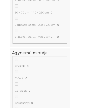
2 db 70 x 90 cm | 160 x 220 cm
0
60 x 70 cm | 140 x 220 cm
0
2 db 60 x 70 cm | 200 x 220 cm
0
2 db 60 x 70 cm | 220 x 260 cm
0
Ágynemű mintája
Kockák
0
Csíkok
0
Csillagok
0
Karácsonyi
0