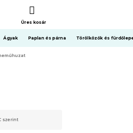
Üres kosár
KOSÁR
Ágyak
Paplan és párna
Törölközők és fürdőlep
yneműhuzat
 szerint