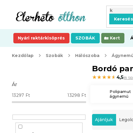
Ugrás
a
fő
Keresé
tartalomhoz
Nyári raktárkisöprés
SZOBÁK
Kert
Kezdőlap
Szobák
Hálószoba
Ágynemű
O
Bordó pa
l
★★★★★
★★★★★
4,5
18 5
d
Ár
a
Polipamut
l
13297
Ft
13298
Ft
ágynemű
s
ó
T
p
e
a
Ajánljuk
Legol
r
n
m
e