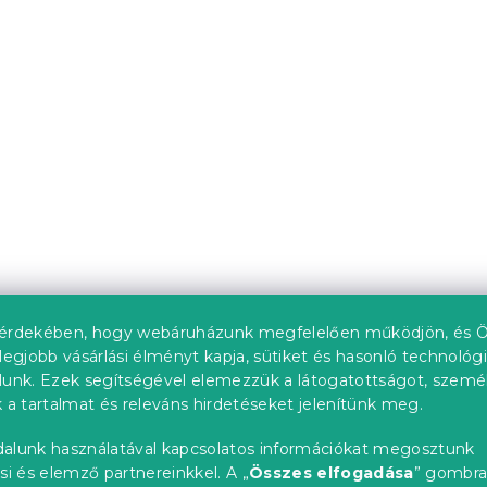
érdekében, hogy webáruházunk megfelelően működjön, és Ö
legjobb vásárlási élményt kapja, sütiket és hasonló technológ
lunk. Ezek segítségével elemezzük a látogatottságot, szemé
 a tartalmat és releváns hirdetéseket jelenítünk meg.
alunk használatával kapcsolatos információkat megosztunk
si és elemző partnereinkkel. A „
Összes elfogadása
” gombr