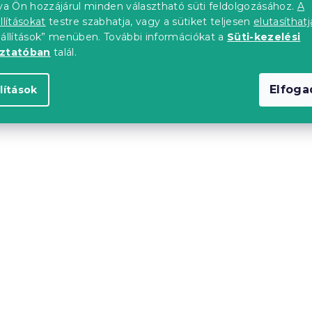
tva Ön hozzájárul minden választható süti feldolgozásához.
A
llításokat
testre szabhatja, vagy a sütiket teljesen
elutasíthatj
eállítások” menüben. További információkat a
Süti-kezelési
oztatóban
talál.
Elfog
lítások