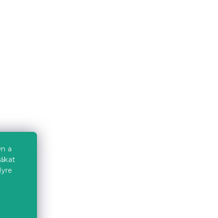
n a
iákat
lyre
a