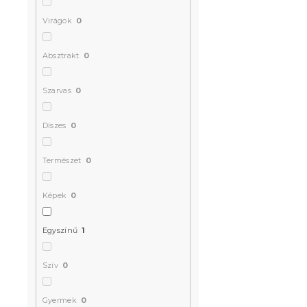
Virágok
0
Absztrakt
0
Szarvas
0
Díszes
0
Természet
0
Képek
0
Egyszínű
1
Szív
0
Gyermek
0