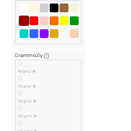
Grammsúly
?
90 g/m2
0
110 g/m2
0
115 g/m2
0
120 g/m2
0