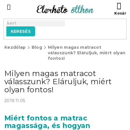
Ugrás
KO
a
fő
tartalomhoz
KERESÉS
Kezdőlap
Blog
Milyen magas matracot
válasszunk? Eláruljuk, miért olyan
fontos!
Milyen magas matracot
válasszunk? Eláruljuk, miért
olyan fontos!
2019.11.05
Miért fontos a matrac
magassága, és hogyan