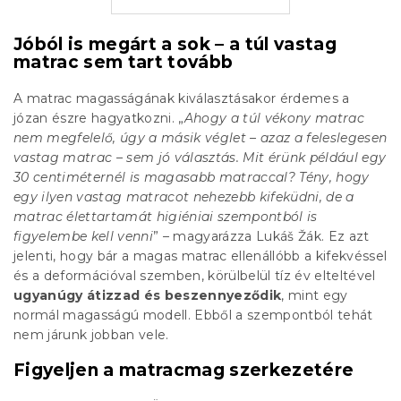
Jóból is megárt a sok – a túl vastag
matrac sem tart tovább
A matrac magasságának kiválasztásakor érdemes a
józan észre hagyatkozni. „
Ahogy a túl vékony matrac
nem megfelelő, úgy a másik véglet – azaz a feleslegesen
vastag matrac – sem jó választás. Mit érünk például egy
30 centiméternél is magasabb matraccal? Tény, hogy
egy ilyen vastag matracot nehezebb kifeküdni, de a
matrac élettartamát higiéniai szempontból is
figyelembe kell venni
” – magyarázza Lukáš Žák. Ez azt
jelenti, hogy bár a magas matrac ellenállóbb a kifekvéssel
és a deformációval szemben, körülbelül tíz év elteltével
ugyanúgy átizzad és beszennyeződik
, mint egy
normál magasságú modell. Ebből a szempontból tehát
nem járunk jobban vele.
Figyeljen a matracmag szerkezetére