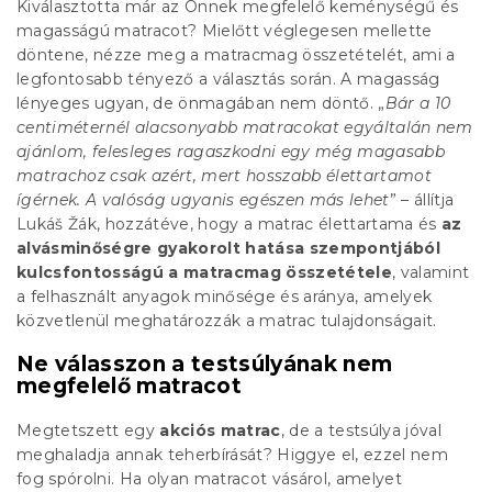
Kiválasztotta már az Önnek megfelelő keménységű és
magasságú matracot? Mielőtt véglegesen mellette
döntene, nézze meg a matracmag összetételét, ami a
legfontosabb tényező a választás során. A magasság
lényeges ugyan, de önmagában nem döntő. „
Bár a 10
centiméternél alacsonyabb matracokat egyáltalán nem
ajánlom, felesleges ragaszkodni egy még magasabb
matrachoz csak azért, mert hosszabb élettartamot
ígérnek. A valóság ugyanis egészen más lehet
” – állítja
Lukáš Žák, hozzátéve, hogy a matrac élettartama és
az
alvásminőségre gyakorolt hatása szempontjából
kulcsfontosságú a matracmag összetétele
, valamint
a felhasznált anyagok minősége és aránya, amelyek
közvetlenül meghatározzák a matrac tulajdonságait.
Ne válasszon a testsúlyának nem
megfelelő matracot
Megtetszett egy
akciós matrac
, de a testsúlya jóval
meghaladja annak teherbírását? Higgye el, ezzel nem
fog spórolni. Ha olyan matracot vásárol, amelyet