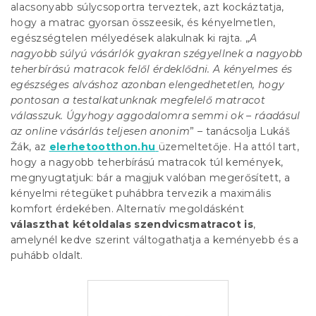
alacsonyabb súlycsoportra terveztek, azt kockáztatja,
hogy a matrac gyorsan összeesik, és kényelmetlen,
egészségtelen mélyedések alakulnak ki rajta. „
A
nagyobb súlyú vásárlók gyakran szégyellnek a nagyobb
teherbírású matracok felől érdeklődni. A kényelmes és
egészséges alváshoz azonban elengedhetetlen, hogy
pontosan a testalkatunknak megfelelő matracot
válasszuk. Úgyhogy aggodalomra semmi ok – ráadásul
az online vásárlás teljesen anonim
” – tanácsolja Lukáš
Žák, az
elerhetootthon.hu
üzemeltetője. Ha attól tart,
hogy a nagyobb teherbírású matracok túl kemények,
megnyugtatjuk: bár a magjuk valóban megerősített, a
kényelmi rétegüket puhábbra tervezik a maximális
komfort érdekében. Alternatív megoldásként
választhat kétoldalas szendvicsmatracot is
,
amelynél kedve szerint váltogathatja a keményebb és a
puhább oldalt.