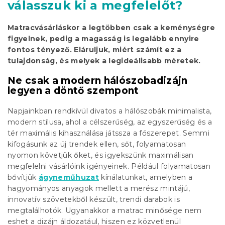
válasszuk ki a megfelelőt?
Matracvásárláskor a legtöbben csak a keménységre
figyelnek, pedig a magasság is legalább ennyire
fontos tényező. Eláruljuk, miért számít ez a
tulajdonság, és melyek a legideálisabb méretek.
Ne csak a modern hálószobadizájn
legyen a döntő szempont
Napjainkban rendkívül divatos a hálószobák minimalista,
modern stílusa, ahol a célszerűség, az egyszerűség és a
tér maximális kihasználása játssza a főszerepet. Semmi
kifogásunk az új trendek ellen, sőt, folyamatosan
nyomon követjük őket, és igyekszünk maximálisan
megfelelni vásárlóink igényeinek. Például folyamatosan
bővítjük
ágyneműhuzat
kínálatunkat, amelyben a
hagyományos anyagok mellett a merész mintájú,
innovatív szövetekből készült, trendi darabok is
megtalálhotók. Ugyanakkor a matrac minősége nem
eshet a dizájn áldozatául, hiszen ez közvetlenül