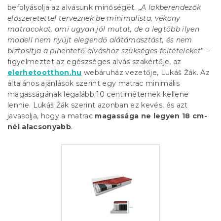
befolyásolja az alvásunk minőségét. „
A lakberendezők
előszeretettel terveznek be minimalista, vékony
matracokat, ami ugyan jól mutat, de a legtöbb ilyen
modell nem nyújt elegendő alátámasztást, és nem
biztosítja a pihentető alváshoz szükséges feltételeket
” –
figyelmeztet az egészséges alvás szakértője, az
elerhetootthon.hu
webáruház vezetője, Lukáš Žák. Az
általános ajánlások szerint egy matrac minimális
magasságának legalább 10 centiméternek kellene
lennie. Lukáš Žák szerint azonban ez kevés, és azt
javasolja, hogy a matrac
magassága ne legyen 18 cm-
nél alacsonyabb
.