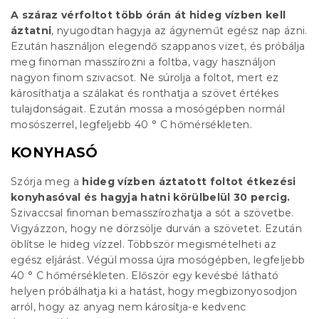
A száraz vérfoltot több órán át hideg vízben kell
áztatni
, nyugodtan hagyja az ágyneműt egész nap ázni.
Ezután használjon elegendő szappanos vizet, és próbálja
meg finoman masszírozni a foltba, vagy használjon
nagyon finom szivacsot. Ne súrolja a foltot, mert ez
károsíthatja a szálakat és ronthatja a szövet értékes
tulajdonságait. Ezután mossa a mosógépben normál
mosószerrel, legfeljebb 40 ° C hőmérsékleten.
KONYHASÓ
Szórja meg a
hideg vízben áztatott foltot étkezési
konyhasóval és hagyja hatni körülbelül 30 percig.
Szivaccsal finoman bemasszírozhatja a sót a szövetbe.
Vigyázzon, hogy ne dörzsölje durván a szövetet. Ezután
öblítse le hideg vízzel. Többször megismételheti az
egész eljárást. Végül mossa újra mosógépben, legfeljebb
40 ° C hőmérsékleten. Először egy kevésbé látható
helyen próbálhatja ki a hatást, hogy megbizonyosodjon
arról, hogy az anyag nem károsítja-e kedvenc