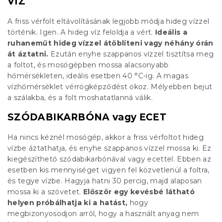
VÍZ
A friss vérfolt eltávolításának legjobb módja hideg vízzel
történik. Igen. A hideg víz feloldja a vért.
Ideális a
ruhaneműt hideg vízzel átöblíteni vagy néhány órán
át áztatni.
Ezután enyhe szappanos vízzel tisztítsa meg
a foltot, és mosógépben mossa alacsonyabb
hőmérsékleten, ideális esetben 40 °C-ig. A magas
vízhőmérséklet vérrögképződést okoz. Mélyebben bejut
a szálakba, és a folt moshatatlanná válik.
SZÓDABIKARBÓNA vagy ECET
Ha nincs kéznél mosógép, akkor a friss vérfoltot hideg
vízbe áztathatja, és enyhe szappanos vízzel mossa ki. Ez
kiegészíthető szódabikarbónával vagy ecettel. Ebben az
esetben kis mennyiséget vigyen fel közvetlenül a foltra,
és tegye vízbe. Hagyja hatni 30 percig, majd alaposan
mossa ki a szövetet.
Először egy kevésbé látható
helyen próbálhatja ki a hatást,
hogy
megbizonyosodjon arról, hogy a használt anyag nem