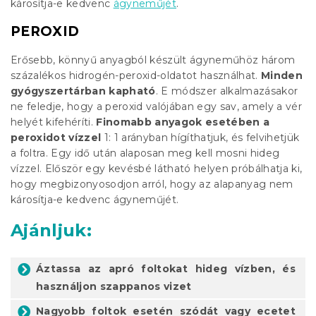
károsítja-e kedvenc
ágyneműjét
.
PEROXID
Erősebb, könnyű anyagból készült ágyneműhöz három
százalékos hidrogén-peroxid-oldatot használhat.
Minden
gyógyszertárban kapható
. E módszer alkalmazásakor
ne feledje, hogy a peroxid valójában egy sav, amely a vér
helyét kifehéríti.
Finomabb anyagok esetében a
peroxidot vízzel
1: 1 arányban hígíthatjuk, és felvihetjük
a foltra. Egy idő után alaposan meg kell mosni hideg
vízzel. Először egy kevésbé látható helyen próbálhatja ki,
hogy megbizonyosodjon arról, hogy az alapanyag nem
károsítja-e kedvenc ágyneműjét.
Ajánljuk:
Áztassa az apró foltokat hideg vízben, és
használjon szappanos vizet
Nagyobb foltok esetén szódát vagy ecetet