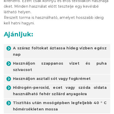
kifehéríti. Ezért csak könnyű és erős textíliákon használja
őket. Minden használat előtt tesztelje egy kevésbé
látható helyen.
Reszelt torma is használható, amelyet hosszabb ideig
kell hatni hagyni.
Ajánljuk:
A száraz foltokat áztassa hideg vízben egész
nap
Használjon szappanos vizet és puha
szivacsot
Használjon asztali sót vagy fogkrémet
Hidrogén-peroxid, ecet vagy szóda oldata
használható fehér szilárd anyagokra
Tisztítás után mosógépben legfeljebb 40 ° C
hőmérsékleten mossa