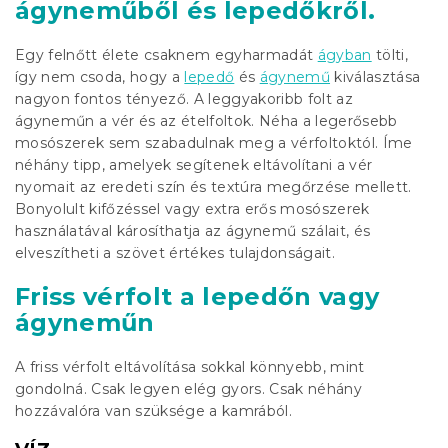
ágyneműből és lepedőkről.
Egy felnőtt élete csaknem egyharmadát
ágyban
tölti,
így nem csoda, hogy a
lepedő
és
ágynemű
kiválasztása
nagyon fontos tényező. A leggyakoribb folt az
ágyneműn a vér és az ételfoltok. Néha a legerősebb
mosószerek sem szabadulnak meg a vérfoltoktól. Íme
néhány tipp, amelyek segítenek eltávolítani a vér
nyomait az eredeti szín és textúra megőrzése mellett.
Bonyolult kifőzéssel vagy extra erős mosószerek
használatával károsíthatja az ágynemű szálait, és
elveszítheti a szövet értékes tulajdonságait.
Friss vérfolt
a lepedőn vagy
ágyneműn
A friss vérfolt eltávolítása sokkal könnyebb, mint
gondolná. Csak legyen elég gyors. Csak néhány
hozzávalóra van szüksége a kamrából.