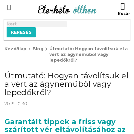
Ugrás
KO
a
fő
tartalomhoz
KERESÉS
Kezdőlap
Blog
Útmutató: Hogyan távolítsuk el a
vért az ágyneműből vagy
lepedőkről?
Útmutató: Hogyan távolítsuk el
a vért az ágyneműből vagy
lepedőkről?
2019.10.30
Garantált tippek a friss vagy
szárított vér eltávolításához az