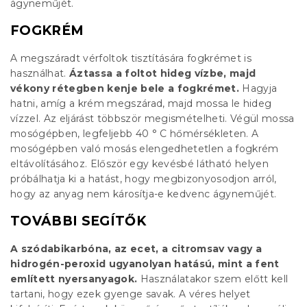
ágyneműjét.
FOGKRÉM
A megszáradt vérfoltok tisztítására fogkrémet is
használhat.
Áztassa a foltot hideg vízbe, majd
vékony rétegben kenje bele a fogkrémet.
Hagyja
hatni, amíg a krém megszárad, majd mossa le hideg
vízzel. Az eljárást többször megismételheti. Végül mossa
mosógépben, legfeljebb 40 ° C hőmérsékleten. A
mosógépben való mosás elengedhetetlen a fogkrém
eltávolításához. Először egy kevésbé látható helyen
próbálhatja ki a hatást, hogy megbizonyosodjon arról,
hogy az anyag nem károsítja-e kedvenc ágyneműjét.
TOVÁBBI SEGÍTŐK
A szódabikarbóna, az ecet, a citromsav vagy a
hidrogén-peroxid ugyanolyan hatású, mint a fent
említett nyersanyagok.
Használatakor szem előtt kell
tartani, hogy ezek gyenge savak. A véres helyet