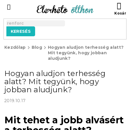
Ugrás
KO
a
fő
tartalomhoz
KERESÉS
Kezdőlap
Blog
Hogyan aludjon terhesség alatt?
Mit tegyünk, hogy jobban
aludjunk?
Hogyan aludjon terhesség
alatt? Mit tegyünk, hogy
jobban aludjunk?
2019.10.17
Mit tehet a jobb alvásért