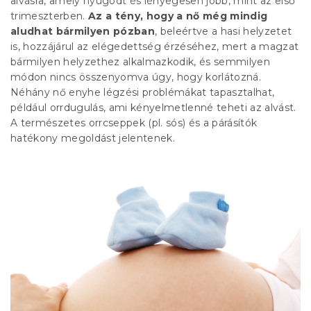
alvásra, amely nyugodt és lényegesen jobb, mint az első
trimeszterben.
Az a tény, hogy a nő még mindig
aludhat bármilyen pózban
, beleértve a hasi helyzetet
is, hozzájárul az elégedettség érzéséhez, mert a magzat
bármilyen helyzethez alkalmazkodik, és semmilyen
módon nincs összenyomva úgy, hogy korlátozná.
Néhány nő enyhe légzési problémákat tapasztalhat,
például orrdugulás, ami kényelmetlenné teheti az alvást.
A természetes orrcseppek (pl. sós) és a párásítók
hatékony megoldást jelentenek.