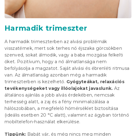
Harmadik trimeszter
A harmadik trimeszterben az alvási problémák
visszatérnek, mert sok terhes nő éjszaka görcsökben
szenved, sokat álmodik, vagy a baba mozgása felkelti
őket. Pozitívum, hogy a nő álmatlansága nem
befolyásolja a magzatot. Saját alvási és ébrenléti ritmusa
van. Az álmatlanság azonban még a harmadik
trimeszterben is kezelhető.
Gyógyteákat, relaxációs
tevékenységeket vagy illóolajokat javaslunk.
Az
általános ajánlás a jobb alvás érdekében, nemcsak
terhesség alatt, a zaj és a fény minimalizálása a
hálószobában, a megfelelő hőmérséklet biztosítása
(ideális esetben 20 °C alatt), valamint az ágyban történő
mobiltelefon-használat elkerülése.
Tippünk:
Babát vár, és még nincs meg minden