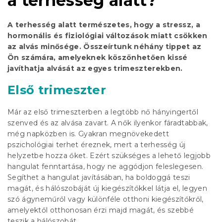
a terhesség alatt?
A terhesség alatt természetes, hogy a stressz, a
hormonális és fiziológiai változások miatt csökken
az alvás minősége. Összeírtunk néhány tippet az
Ön számára, amelyeknek köszönhetően kissé
javíthatja alvását az egyes trimeszterekben.
Első trimeszter
Már az első trimeszterben a legtöbb nő hányingertől
szenved és az alvása zavart. A nők ilyenkor fáradtabbak,
még napközben is. Gyakran megnövekedett
pszichológiai terhet éreznek, mert a terhesség új
helyzetbe hozza őket. Ezért szükséges a lehető legjobb
hangulat fenntartása, hogy ne aggódjon feleslegesen.
Segíthet a hangulat javításában, ha boldoggá teszi
magát, és hálószobáját új kiegészítőkkel látja el, legyen
szó ágyneműről vagy különféle otthoni kiegészítőkről,
amelyektől otthonosan érzi majd magát, és szebbé
teszik a hálószobát.