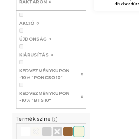
RAKTÁRON
0
díszbordűrr
l
AKCIÓ
0
ÚJDONSÁG
0
KIÁRUSÍTÁS
0
KEDVEZMÉNYKUPON
0
-10% "PONCSO10"
KEDVEZMÉNYKUPON
0
-10% "BTS10"
Termék színe
?