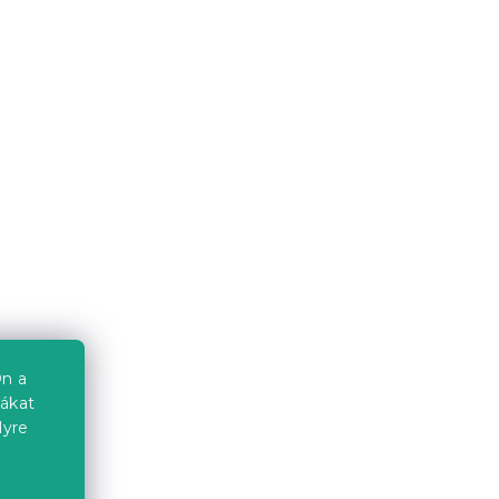
n a
iákat
lyre