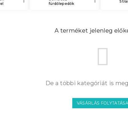
Str
el
fürdőlepedők
A terméket jelenleg előké
De a többi kategóriát is meg
VÁSÁRLÁS FOLYTATÁS