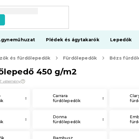
s
Ágyneműhuzat
Plédek és ágytakarók
Lepedők
zők és fürdőlepedők
Fürdőlepedők
Bézs fürdő
dőlepedő 450 g/m2
7 vélemény
b
Carrara
Clar
ők
fürdőlepedők
für
Donna
Emb
ők
fürdőlepedők
für
ők
Bambusz