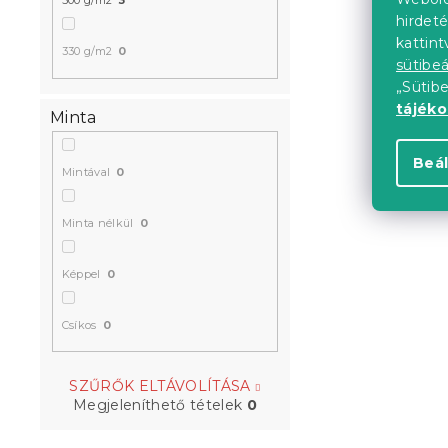
500 g/m2
3
hirdeté
kattin
330 g/m2
0
sütibeá
„Sütib
tájék
Minta
Beál
Mintával
0
Minta nélkül
0
Képpel
0
Csíkos
0
SZŰRŐK ELTÁVOLÍTÁSA
Megjeleníthető tételek
0