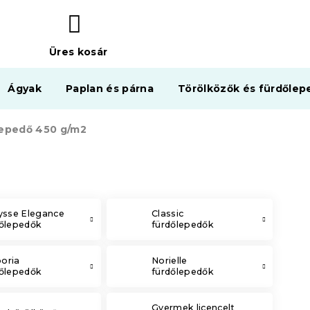
Üres kosár
KOSÁR
Ágyak
Paplan és párna
Törölközők és fürdőlep
lepedő 450 g/m2
ysse Elegance
Classic
dőlepedők
fürdőlepedők
oria
Norielle
dőlepedők
fürdőlepedők
Gyermek licencelt