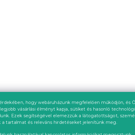
érdekében, hogy webáruházunk megfelelően működjön, és Ö
legjobb vásárlási élményt kapja, sütiket és hasonló technológ
lunk. Ezek segítségével elemezzük a látogatottságot, szemé
 a tartalmat és releváns hirdetéseket jelenítünk meg.
alunk használatával kapcsolatos információkat megosztunk