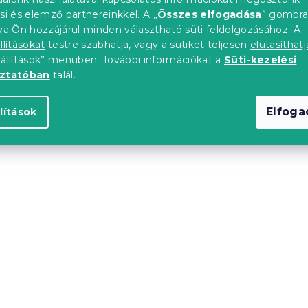
si és elemző partnereinkkel. A „
Összes elfogadása
” gombr
tva Ön hozzájárul minden választható süti feldolgozásához.
A
llításokat
testre szabhatja, vagy a sütiket teljesen
elutasíthatj
eállítások” menüben. További információkat a
Süti-kezelési
oztatóban
talál.
Elfog
lítások