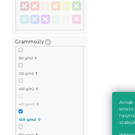
Grammsúly
?
160 g/m2
1
250 g/m2
1
400 g/m2
1
Annak 
420 g/m2
0
lehető 
haszná
450 g/m2
0
szabjuk
Webold