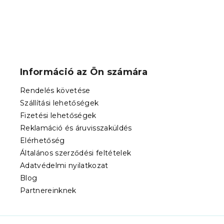
L
á
b
Információ az Ön számára
l
é
Rendelés követése
c
Szállítási lehetőségek
Fizetési lehetőségek
Reklamáció és áruvisszaküldés
Elérhetőség
Általános szerződési feltételek
Adatvédelmi nyilatkozat
Blog
Partnereinknek