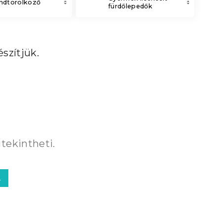
andtörölköző
fürdőlepedők
szítjük.
tekintheti.
A