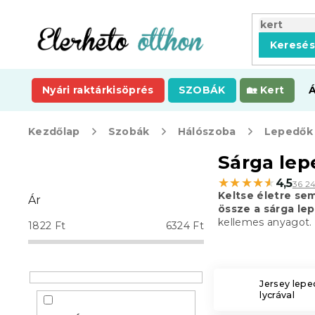
Ugrás
a
fő
Keresé
tartalomhoz
Nyári raktárkisöprés
SZOBÁK
Kert
Kezdőlap
Szobák
Hálószoba
Lepedők
O
Sárga lep
l
★★★★★
★★★★★
4,5
36 2
d
Keltse életre se
Ár
a
össze a sárga lep
l
kellemes anyagot.
1822
Ft
6324
Ft
s
ó
p
a
Jersey lep
lycrával
n
e