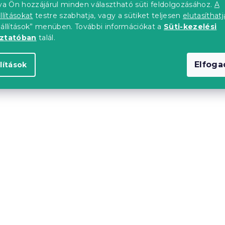
tva Ön hozzájárul minden választható süti feldolgozásához.
A
llításokat
testre szabhatja, vagy a sütiket teljesen
elutasíthatj
upon
Kedvezménykupon
eállítások” menüben. További információkat a
Süti-kezelési
0"
-20% "MINUSZ20"
oztatóban
talál.
Elfog
lítások
a lepedő
Jersey sárga lepedő
180x200 cm
EXCLUSIVE 90x200 cm
db)
Raktáron
(>10 db)
3 414 Ft