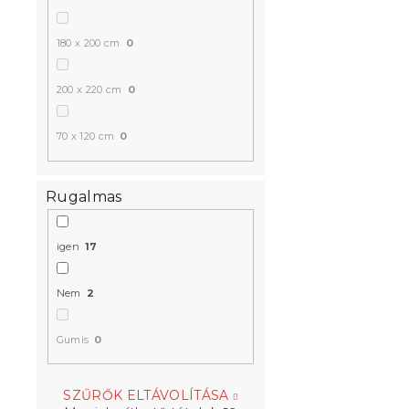
180 x 200 cm
0
200 x 220 cm
0
SOFT mikro
90x200 cm 
Raktáron
(>10 
70 x 120 cm
0
4 739 Ft
Rugalmas
igen
17
Nem
2
Gumis
0
SZŰRŐK ELTÁVOLÍTÁSA