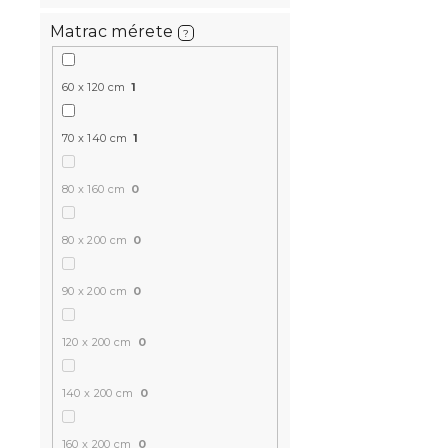
Matrac mérete
?
60 x 120 cm
1
70 x 140 cm
1
Mikroplüss
80 x 160 cm
0
180x200 cm
Raktáron
(>10 
80 x 200 cm
0
6 324 Ft
90 x 200 cm
0
120 x 200 cm
0
140 x 200 cm
0
160 x 200 cm
0