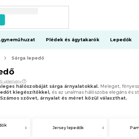
s
Ágyneműhuzat
Plédek és ágytakarók
Lepedők
Sárga lepedő
edő
49 vélemény
mleges hálószobáját sárga árnyalatokkal.
Meleget, fényes
edőt kiegészítőkkel,
és az unalmas hálószoba elegáns és stí
Számos szövet, árnyalat és méret közül választhat.
edők
Jersey lepedők
Pam