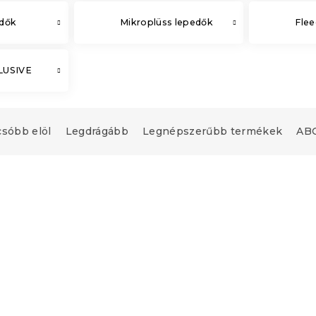
edők
Mikroplüss lepedők
Flee
CLUSIVE
csóbb elöl
Legdrágább
Legnépszerűbb termékek
ABC