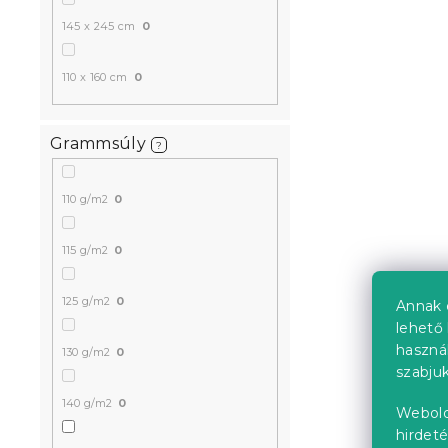
Raktáron
(>10 
145 x 245 cm
0
2 838 Ft
110 x 160 cm
0
Grammsúly
?
110 g/m2
0
115 g/m2
0
125 g/m2
0
Annak 
lehető 
Jersey gye
haszná
130 g/m2
0
kiságyba s
szabjuk
Raktáron
(>10 
140 g/m2
0
Webold
2 298 Ft
hirdeté