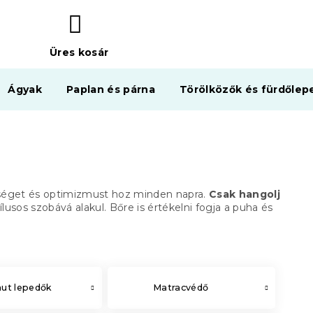
Üres kosár
KOSÁR
Ágyak
Paplan és párna
Törölközők és fürdőlep
séget és optimizmust hoz minden napra.
Csak hangolj
lusos szobává alakul.
Bőre is értékelni fogja a puha és
ut lepedők
Matracvédő