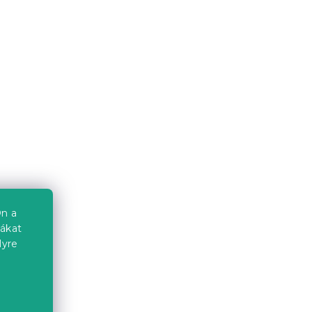
Raktáron
(2 db)
2 044 Ft
n a
iákat
VE
Jersey sárga lepedő 90x200
lyre
cm
Raktáron
(>10 db)
2 203 Ft
a