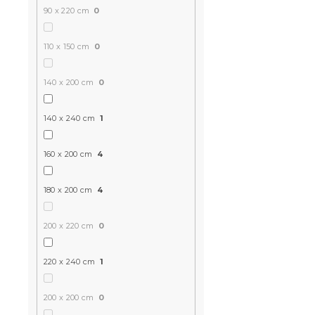
90 x 220 cm
0
mustársárg
110 x 150 cm
0
Raktáron
(>10 
140 x 200 cm
0
4 739 Ft
140 x 240 cm
1
Kiárusítás
160 x 200 cm
4
180 x 200 cm
4
200 x 220 cm
0
220 x 240 cm
1
Gyerek frot
200 x 200 cm
0
cm sárga