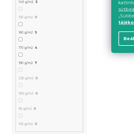
145 g/m2
3
kattin
sütibeá
Kedvezményk
„Sütib
-20% "MINUSZ2
150 g/m2
0
tájék
160 g/m2
3
Beál
170 g/m2
4
190 g/m2
7
Jersey sárg
230 g/m2
0
EXCLUSIVE 
Raktáron
(>10 
300 g/m2
0
5 350 Ft
95 g/m2
0
105 g/m2
0