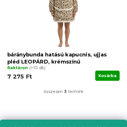
báránybunda hatású kapucnis, ujjas
pléd LEOPÁRD, krémszínű
Raktáron
(>10 db)
7 275 Ft
Kosárba
összesen
3
termék
L
i
s
t
L
a
á
i
b
r