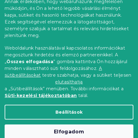
Annak érdekében, hogy webáruházunk megfelelően
Információ az Ön számára
á
l
működjön, és Ön a lehető legjobb vásárlási élményt
n
é
Rendelés követése
kapja, sütiket és hasonló technológiákat használunk.
y
c
í
Ezek segítségével elemezzük a látogatottságot,
Szállítási lehetőségek
t
személyre szabjuk a tartalmat és releváns hirdetéseket
Fizetési lehetőségek
á
jelenítünk meg.
Reklamáció és áruvisszaküldés
s
e
Elérhetőség
Weboldalunk használatával kapcsolatos információkat
l
Általános szerződési feltételek
megosztunk hirdetési és elemző partnereinkkel. A
e
Adatvédelmi nyilatkozat
„
Összes elfogadása
” gombra kattintva Ön hozzájárul
m
minden választható süti feldolgozásához.
A
Blog
e
i
sütibeállításokat
testre szabhatja, vagy a sütiket teljesen
Partnereinknek
elutasíthatja
a „Sütibeállítások” menüben. További információkat a
Süti-kezelési tájékoztatóban
talál.
Shoptet Premium készítette
Beállítások
Copyright 2026
Elerheto otthon
. Minden jog
Elfogadom
fenntartva.
Süti beállítások szerkesztése