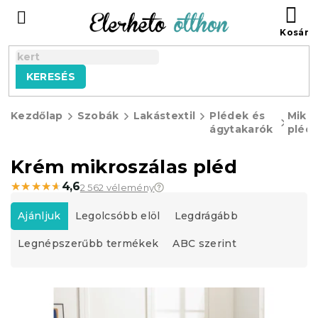
Ugrás
KO
a
fő
tartalomhoz
KERESÉS
Kezdőlap
Szobák
Lakástextil
Plédek és
Mikro
ágytakarók
pléd
Krém mikroszálas pléd
★★★★★
★★★★★
4,6
2 562 vélemény
T
e
Ajánljuk
Legolcsóbb elöl
Legdrágább
r
Legnépszerűbb termékek
ABC szerint
m
é
k
T
e
e
k