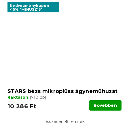
Kedvezménykupon
-15% "MINUSZ15"
STARS bézs mikroplüss ágyneműhuzat
Raktáron
(>10 db)
10 286 Ft
Bővebben
összesen
6
termék
L