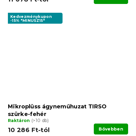
Kedvezménykupon
-15% "MINUSZ15"
Mikroplüss ágyneműhuzat TIRSO
szürke-fehér
Raktáron
(>10 db)
10 286 Ft-tól
Bővebben