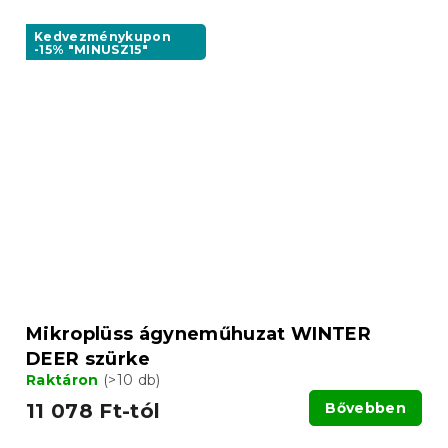
Kedvezménykupon
-15% "MINUSZ15"
Mikroplüss ágyneműhuzat WINTER
DEER szürke
Raktáron
(>10 db)
11 078 Ft-tól
Bővebben