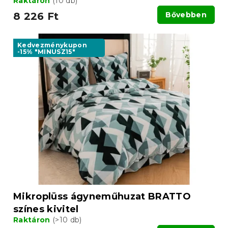
Raktáron
(10 db)
8 226 Ft
Bővebben
Kedvezménykupon
-15% "MINUSZ15"
Mikroplüss ágyneműhuzat BRATTO
színes kivitel
Raktáron
(>10 db)