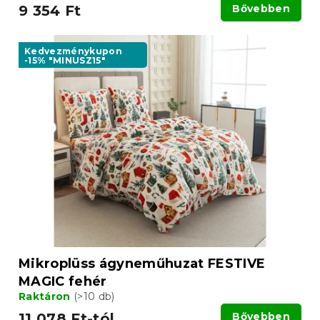
9 354 Ft
Bővebben
Kedvezménykupon
-15% "MINUSZ15"
Mikroplüss ágyneműhuzat FESTIVE
MAGIC fehér
Raktáron
(>10 db)
11 078 Ft-tól
Bővebben