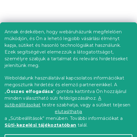
i
s
t
L
a
á
i
b
r
Annak érdekében, hogy webáruházunk megfelelően
Információ az Ön számára
á
l
működjön, és Ön a lehető legjobb vásárlási élményt
n
é
Rendelés követése
kapja, sütiket és hasonló technológiákat használunk.
y
c
í
Ezek segítségével elemezzük a látogatottságot,
Szállítási lehetőségek
t
személyre szabjuk a tartalmat és releváns hirdetéseket
Fizetési lehetőségek
á
jelenítünk meg.
Reklamáció és áruvisszaküldés
s
e
Elérhetőség
Weboldalunk használatával kapcsolatos információkat
l
Általános szerződési feltételek
megosztunk hirdetési és elemző partnereinkkel. A
e
Adatvédelmi nyilatkozat
„
Összes elfogadása
” gombra kattintva Ön hozzájárul
m
minden választható süti feldolgozásához.
A
Blog
e
i
sütibeállításokat
testre szabhatja, vagy a sütiket teljesen
Partnereinknek
elutasíthatja
a „Sütibeállítások” menüben. További információkat a
Süti-kezelési tájékoztatóban
talál.
Shoptet Premium készítette