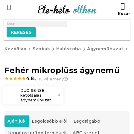
Ugrás
KO
a
fő
tartalomhoz
KERESÉS
Kezdőlap
Szobák
Hálószoba
Ágyneműhuzat
M
á
Fehér mikroplüss ágynemű
★★★★★
★★★★★
4,8
4 110 vélemény
DUO SENSE
kétoldalas
ágyneműhuzat
T
e
Ajánljuk
Legolcsóbb elöl
Legdrágább
r
Legnépszerűbb termékek
ABC szerint