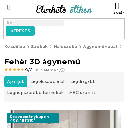
Ugrás
KO
a
fő
tartalomhoz
KERESÉS
Kezdőlap
Szobák
Hálószoba
Ágyneműhuzat
3
á
Fehér 3D ágynemű
★★★★★
★★★★★
4,7
1 051 vélemény
T
e
Ajánljuk
Legolcsóbb elöl
Legdrágább
r
Legnépszerűbb termékek
ABC szerint
m
é
k
T
e
e
Kedvezménykupon
k
-10% "BTS10"
r
r