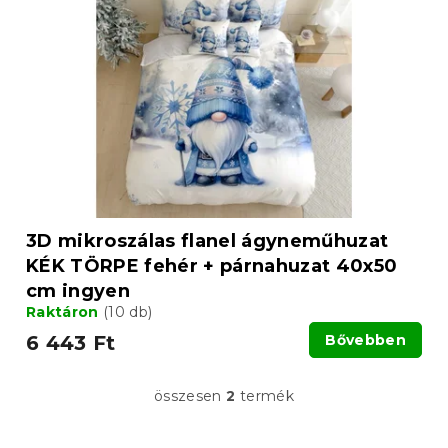
3D mikroszálas flanel ágyneműhuzat
KÉK TÖRPE fehér + párnahuzat 40x50
cm ingyen
Raktáron
(10 db)
6 443 Ft
Bővebben
összesen
2
termék
L
i
s