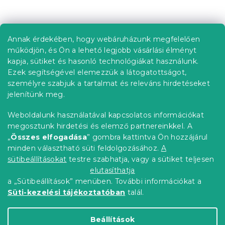
t
L
a
á
i
b
r
Annak érdekében, hogy webáruházunk megfelelően
Információ az Ön számára
á
l
működjön, és Ön a lehető legjobb vásárlási élményt
n
é
Rendelés követése
kapja, sütiket és hasonló technológiákat használunk.
y
c
í
Ezek segítségével elemezzük a látogatottságot,
Szállítási lehetőségek
t
személyre szabjuk a tartalmat és releváns hirdetéseket
Fizetési lehetőségek
á
jelenítünk meg.
Reklamáció és áruvisszaküldés
s
e
Elérhetőség
Weboldalunk használatával kapcsolatos információkat
l
Általános szerződési feltételek
megosztunk hirdetési és elemző partnereinkkel. A
e
Adatvédelmi nyilatkozat
„
Összes elfogadása
” gombra kattintva Ön hozzájárul
m
minden választható süti feldolgozásához.
A
Blog
e
i
sütibeállításokat
testre szabhatja, vagy a sütiket teljesen
Partnereinknek
elutasíthatja
a „Sütibeállítások” menüben. További információkat a
Süti-kezelési tájékoztatóban
talál.
Shoptet Premium készítette
Beállítások