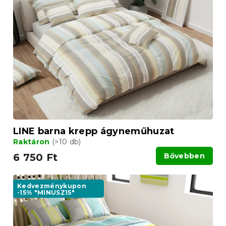
LINE barna krepp ágyneműhuzat
Raktáron
(>10 db)
6 750 Ft
Bővebben
Kedvezménykupon
-15% "MINUSZ15"