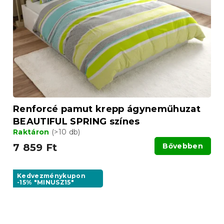
Renforcé pamut krepp ágyneműhuzat
BEAUTIFUL SPRING színes
Raktáron
(>10 db)
7 859 Ft
Bővebben
Kedvezménykupon
-15% "MINUSZ15"