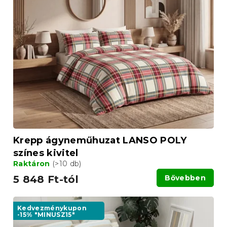
r
r
m
e
é
n
k
d
e
e
k
z
l
é
i
s
s
e
t
á
j
a
Krepp ágyneműhuzat LANSO POLY
színes kivitel
Raktáron
(>10 db)
5 848 Ft-tól
Bővebben
Kedvezménykupon
-15% "MINUSZ15"