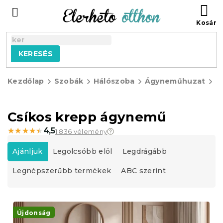
Ugrás
KO
a
fő
tartalomhoz
KERESÉS
Kezdőlap
Szobák
Hálószoba
Ágyneműhuzat
K
á
Csíkos krepp ágynemű
★★★★★
★★★★★
4,5
1 836 vélemény
T
e
Ajánljuk
Legolcsóbb elöl
Legdrágább
r
Legnépszerűbb termékek
ABC szerint
m
é
k
T
e
e
Újdonság
k