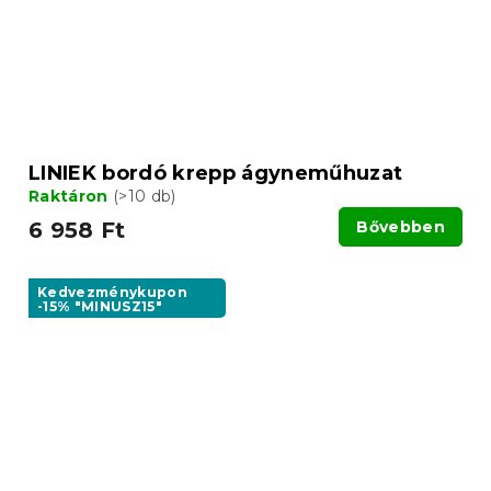
LINIEK bordó krepp ágyneműhuzat
Raktáron
(>10 db)
6 958 Ft
Bővebben
Kedvezménykupon
-15% "MINUSZ15"