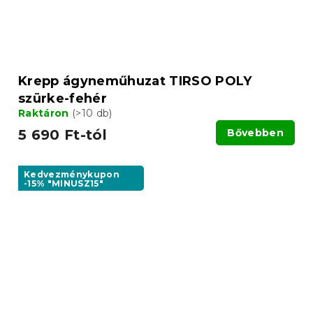
Krepp ágyneműhuzat TIRSO POLY
szürke-fehér
Raktáron
(>10 db)
5 690 Ft-tól
Bővebben
Kedvezménykupon
-15% "MINUSZ15"