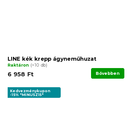
LINE kék krepp ágyneműhuzat
Raktáron
(>10 db)
6 958 Ft
Bővebben
Kedvezménykupon
-15% "MINUSZ15"