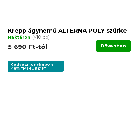
Krepp ágynemű ALTERNA POLY szürke
Raktáron
(>10 db)
5 690 Ft-tól
Bővebben
Kedvezménykupon
-15% "MINUSZ15"