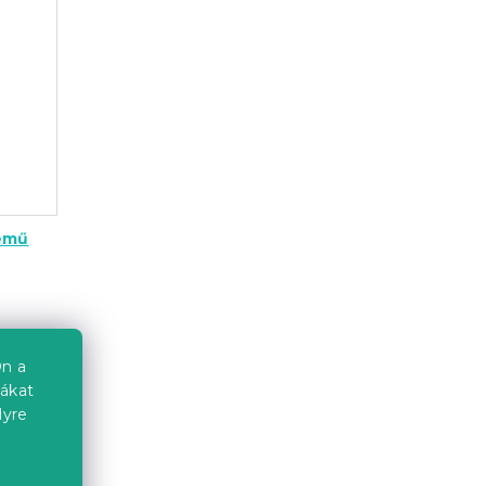
nemű
egendő
n a
ból a
iákat
 nyári
lyre
színt