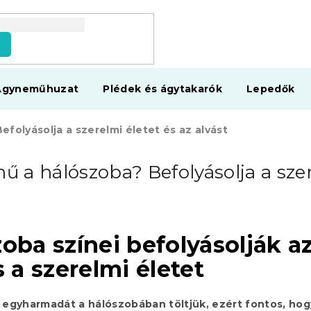
s
Ágyneműhuzat
Plédek és ágytakarók
Lepedők
efolyásolja a szerelmi életet és az alvást
nű a hálószoba? Befolyásolja a szer
oba színei befolyásolják a
s a szerelmi életet
egyharmadát a hálószobában töltjük, ezért fontos, hogy