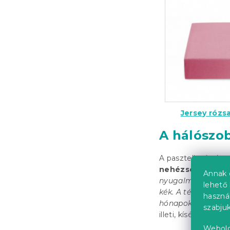
Jersey rózs
A hálószob
A pasztell színek
a
nehézségeik vann
Annak 
nyugalmat okozhat 
lehető 
kék. A téli hónapo
haszná
hónapokban éppen e
szabjuk
illeti, kísérletezhe
Webold