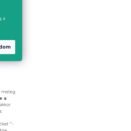
a
a
a
adom
 a meleg
e a
nakkor
a,
őket
”-
etne