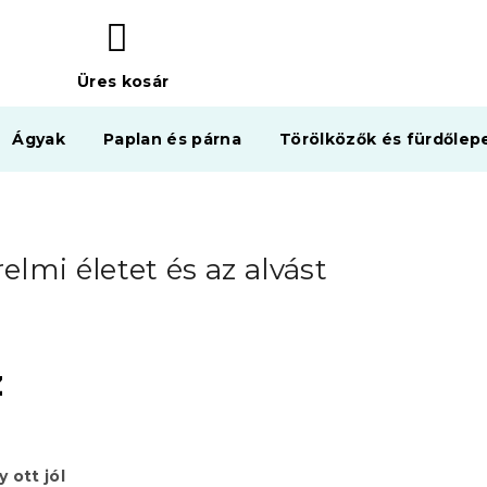
Üres kosár
KOSÁR
Ágyak
Paplan és párna
Törölközők és fürdőlep
elmi életet és az alvást
z
 ott jól