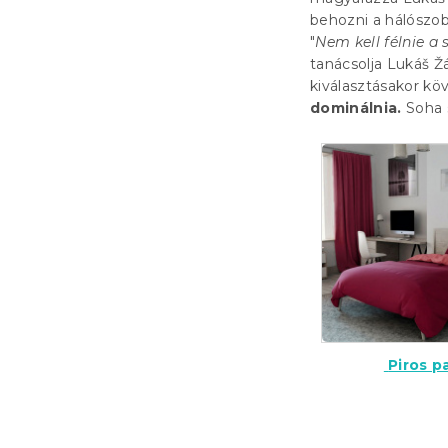
behozni a hálószob
"
Nem kell félnie a
tanácsolja Lukáš Žá
kiválasztásakor köv
dominálnia.
Soha 
Piros 