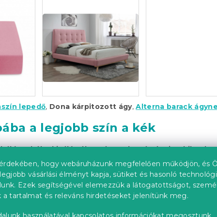
aszín lepedő
,
Dona kárpitozott ágy
,
Alterna barack ágy
ába a legjobb szín a kék
 hálószobába kiváló választás azok számára is, akiknek
ak az alvással.
"A kirívó és zavaró festés zavart és nem el
érdekében, hogy webáruházunk megfelelően működjön, és Ö
lefekvés előtt. A hálószoba legjobb színe ebből a szempont
legjobb vásárlási élményt kapja, sütiket és hasonló technológ
kban azonban ne feledje, hogy hideg benyomását kelt. A forró
lunk. Ezek segítségével elemezzük a látogatottságot, szemé
llenkezőleg, értékelni fogja
"- mondja Lukáš Žák. Ami a kék 
 a tartalmat és releváns hirdetéseket jelenítünk meg.
t különböző árnyalataival.
alunk használatával kapcsolatos információkat megosztunk