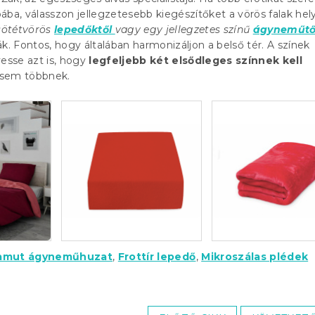
ába, válasszon jellegzetesebb kiegészítőket a vörös falak hely
 sötétvörös
lepedőktől
vagy egy jellegzetes színű
ágyneműtő
k. Fontos, hogy általában harmonizáljon a belső tér. A színek
esse azt is, hogy
legfeljebb két elsődleges színnek kell
sem többnek.
pamut ágyneműhuzat
,
Frottír lepedő
,
Mikroszálas plédek