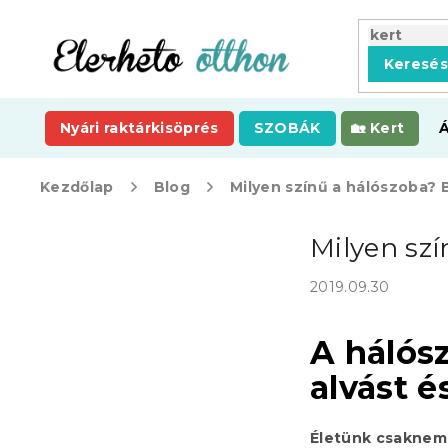
Ugrás
a
fő
Keresé
tartalomhoz
Nyári raktárkisöprés
SZOBÁK
Kert
Kezdőlap
Blog
Milyen színű a hálószoba? B
O
Milyen szí
l
d
2019.09.30
a
l
s
A hálósz
ó
alvást é
p
a
n
Életünk csaknem 
e