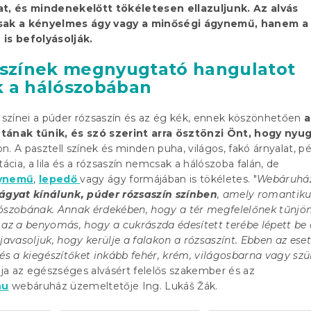
, és mindenekelőtt tökéletesen ellazuljunk. Az alvás
ak a kényelmes ágy vagy a minőségi ágynemű, hanem a 
 is befolyásolják.
l színek megnyugtató hangulatot
k a hálószobában
s színei a púder rózsaszín és az ég kék, ennek köszönhetően
a
ztának tűnik, és szó szerint arra ösztönzi Önt, hogy ny
n. A pasztell színek és minden puha, világos, fakó árnyalat, pé
tácia, a lila és a rózsaszín nemcsak a hálószoba falán, de
ynemű
,
lepedő
vagy ágy formájában is tökéletes. "
Webáruhá
 ágyat kínálunk, púder rózsaszín színben
, amely romantik
ószobának. Annak érdekében, hogy a tér megfelelőnek tűnjön
 az a benyomás, hogy a cukrászda édesített terébe lépett be 
 javasoljuk, hogy kerülje a falakon a rózsaszínt. Ebben az ese
 és a kiegészítőket inkább fehér, krém, világosbarna vagy szü
lja az egészséges alvásért felelős szakember és az
hu
webáruház üzemeltetője Ing. Lukáš Žák.