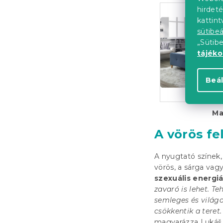
hirdeté
kattin
sütibeá
„Sütib
tájék
Beál
Ma
A vörös fe
A nyugtató színek, 
vörös, a sárga vag
szexuális energiát
zavaró is lehet. Te
semleges és világo
csökkentik a tere
magyarázza Lukáš Ž