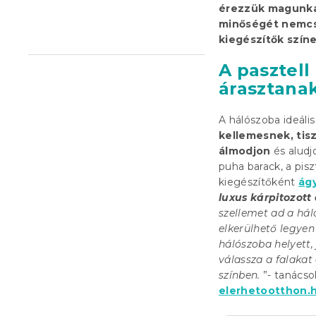
érezzük magunkat
l
minőségét nemcs
kiegészítők színe
A pasztel
árasztana
A hálószoba ideáli
kellemesnek, tis
álmodjon
és aludjo
puha barack, a pisz
kiegészítőként
ág
luxus kárpitozott
szellemet ad a hál
elkerülhető legyen
hálószoba helyett,
válassza a falakat
színben.
”- tanácso
elerhetootthon.