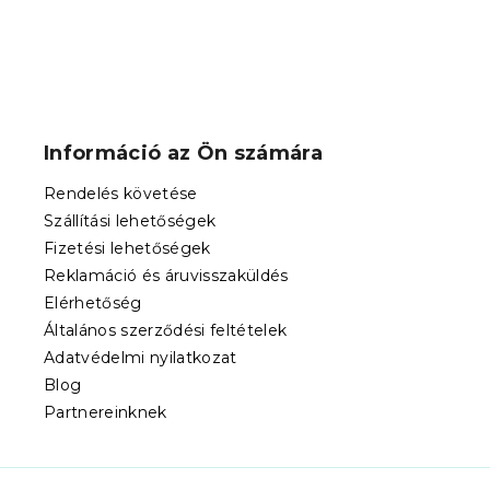
L
á
b
Információ az Ön számára
l
é
Rendelés követése
c
Szállítási lehetőségek
Fizetési lehetőségek
Reklamáció és áruvisszaküldés
Elérhetőség
Általános szerződési feltételek
Adatvédelmi nyilatkozat
Blog
Partnereinknek