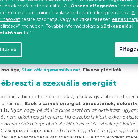
si és elemző partnereinkkel. A „
Összes elfogadása
” gombr
tva Ön hozzájárul minden választható süti feldolgozásához.
A
llításokat
testre szabhatja, vagy a sütiket teljesen
elutasíthatj
eállítások” menüben. További információkat a
Süti-kezelési
oztatóban
talál.
Elfog
lítások
lmo ágy
,
Star kék ágyneműhuzat
,
Fleece pléd kék
lébreszti a szexuális energiát
például a hidegebb zöld, a türkiz, a kék vagy a lila ellentétjei
y a narancs.
Ezek a színek energiát ébresztenek, beleértv
 is.
"
Igaz, hogy például a piros ösztönzi az aktivitást, ugya
hát nem alkalmas pihenésre. Ha a szoba is kicsi, akkor a tiszt
s árnyalatok a legjobbak. Az élénk és sötét színek optikailag
t. Csak igazán nagy hálószobákban engedheti meg magának 
ák, az egészséges alvás specialistája. Ha több erotikát szer