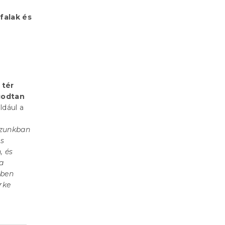
falak és
 tér
ugodtan
ldául a
zunkban
us
, és
a
tben
rke