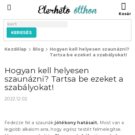
Ugrás
KO
a
fő
tartalomhoz
KERESÉS
Kezdőlap
Blog
Hogyan kell helyesen szaunázni?
Tartsa be ezeket a szabályokat!
Hogyan kell helyesen
szaunázni? Tartsa be ezeket a
szabályokat!
2022.12.02
Fedezze fel a szaunák
jótékony hatásait.
Most van a
legjobb alkalom arra, hogy egész testét felmelegítse.