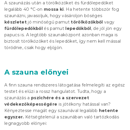
A szaunázás után a törölközőket és fürdőlepedőket
legalább 40 °C-on
mossa ki
. Ha hetente többször fog
szaunázni, javasoljuk, hogy vásároljon bőséges
készletet
jó minőségű pamut
törölközőkből
vagy
fürdőlepedőkből
és pamut
lepedőkből
, de jól jön egy
papucs is. A legtöbb szaunaközpont azonban maga is
biztosít
törölköző
ket és lepedőket, így nem kell mással
törődnie, csak hogy eljöjjön.
A szauna előnyei
A finn szauna rendszeres látogatása felmelegíti az egész
testet és elűzi a rossz hangulatot. Tudta, hogy a
szaunázás a
pszichére és a szervezet
védekezőképességére
is jótékony hatással van?
Kényeztesse magát egy szaunával legalább
hetente
egyszer.
Kétségtelenül a szaunában való tartózkodás
legnagyobb előnyei: