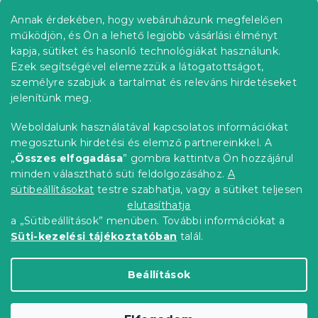
b
Annak érdekében, hogy webáruházunk megfelelően
Információ az Ön számára
l
működjön, és Ön a lehető legjobb vásárlási élményt
é
Rendelés követése
kapja, sütiket és hasonló technológiákat használunk.
c
Ezek segítségével elemezzük a látogatottságot,
Szállítási lehetőségek
személyre szabjuk a tartalmat és releváns hirdetéseket
Fizetési lehetőségek
jelenítünk meg.
Reklamáció és áruvisszaküldés
Elérhetőség
Weboldalunk használatával kapcsolatos információkat
Általános szerződési feltételek
megosztunk hirdetési és elemző partnereinkkel. A
Adatvédelmi nyilatkozat
„
Összes elfogadása
” gombra kattintva Ön hozzájárul
minden választható süti feldolgozásához.
A
Blog
sütibeállításokat
testre szabhatja, vagy a sütiket teljesen
Partnereinknek
elutasíthatja
a „Sütibeállítások” menüben. További információkat a
Süti-kezelési tájékoztatóban
talál.
Shoptet Premium készítette
Beállítások
Copyright 2026
Elerheto otthon
. Minden jog