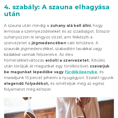
4. szabály: A szauna elhagyása
után
A szauna után mindig a
zuhany alá kell állni
, hogy
lemossa a szennyeződéseket és az izzadságot. Először
zuhanyozzon le langyos vízzel, ami felkészíti a
szervezetet a
jégmedencében
való lehűlésre. A
szaunák jégmedencékkel, szabadtéri tavakkal vagy
kádakkal vannak felszerelve. Az éles
hőmérsékletváltozás
erősíti a szervezetet.
Kihűlés
után töröljük át magunkat egy
törölköző
vel,
csavarjuk
be magunkat lepedőbe vagy
fürdőköpenybe
, és
maradjunk 15 percet pihenni a nyugágyon. Ezalatt igyunk
elegendő folyadékot,
és ismételjük meg az egész
folyamatot még kétszer.