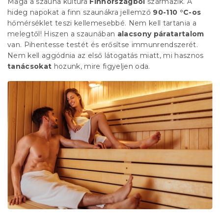
Maga a szauna kultúra
Finnországból
származik. A
hideg napokat a finn szaunákra jellemző
90-110 °C-os
hőmérséklet teszi kellemesebbé. Nem kell tartania a
melegtől! Hiszen a szaunában
alacsony páratartalom
van. Pihentesse testét és erősítse immunrendszerét.
Nem kell aggódnia az első látogatás miatt, mi hasznos
tanácsokat
hozunk, mire figyeljen oda.