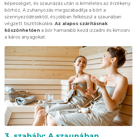
képességet, és szaunázás után is kíméletes az érzékeny
bőrhöz. A zuhanyozás megszabadítja a bőrt a
szennyeződésektől, és jobban felkészül a szaunában
végzett tisztítókúrára.
Az alapos szárításnak
köszönhetően
a bőr hamarabb kezd izzadni és kimosni
a káros anyagokat.
3. szabály: A szaunában