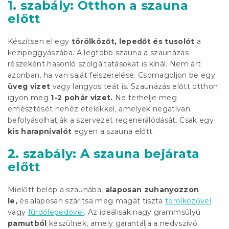
1. szabály: Otthon a szauna
előtt
Készítsen el egy
törölköző
t, lepedőt és tusolót
a
kézipoggyászába. A legtöbb szauna a szaunázás
részeként hasonló szolgáltatásokat is kínál. Nem árt
azonban, ha van saját felszerelése. Csomagoljon be egy
üveg vizet
vagy langyos teát is. Szaunázás előtt otthon
igyon meg
1-2 pohár vizet.
Ne terhelje meg
emésztését nehéz ételekkel, amelyek negatívan
befolyásolhatják a szervezet regenerálódását. Csak egy
kis harapnivalót
egyen a szauna előtt.
2. szabály: A szauna bejárata
előtt
Mielőtt belép a szaunába,
alaposan zuhanyozzon
le,
és alaposan szárítsa meg magát tiszta
törölközővel
vagy
fürdőlepedővel
. Az ideálisak nagy grammsúlyú
pamutból
készülnek, amely garantálja a nedvszívó