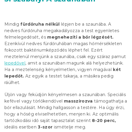
Mindig
fürdőruha nélkül
lépjen be a szaunába. A
nedves fürdőruha megakadályozza a test egyenletes
felmelegedését, és
megnehezíti a bőr légzését.
Ezenkívül nedves fürdőruhában magas hőmérsékleten
fokozott baktériumképződés léphet fel. Ezért
meztelenül menjünk a szaunába, csak egy száraz pamut
lepedővel
, amit a szaunában magunk alá helyezhetünk.
Ha a meztelenség kényelmetlen, vigyen magával
két
lepedőt.
Az egyik a testet takarja, a másikra pedig
ráülhet.
Üljön vagy feküdjön kényelmesen a szaunában. Speciális
kefével vagy törlőkendővel
masszírozva
támogathatja a
bőr ellazulását. Mindig hallgasson a testére. Ha úgy érzi,
hogy a hőség elviselhetetlen, menjen ki. Az optimális
tartózkodási idő saját tapasztalat szerint
8-20 perc,
ideális esetben
3-szor
ismételje meg.