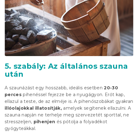
5. szabály: Az általános szauna
után
A szaunázást egy hosszabb, ideális esetben
20-30
perces
pihenéssel fejezze be a nyugágyon. Erőt kap,
ellazul a teste, de az elméje is. A pihenőszobákat gyakran
illóolajokkal illatosítják,
amelyek segítenek ellazulni. A
szauna napján ne terhelje meg szervezetét sporttal, ne
stresszeljen,
pihenjen
és pótolja a folyadékot
gyógyteákkal.