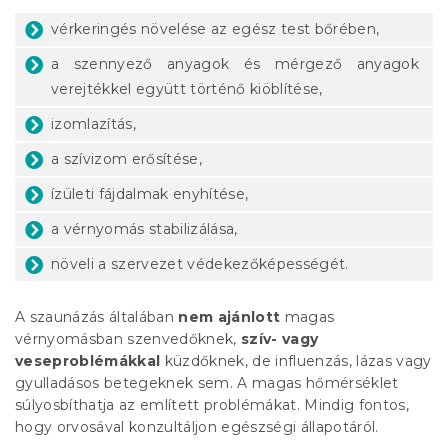
vérkeringés növelése az egész test bőrében,
a szennyező anyagok és mérgező anyagok
verejtékkel együtt történő kiöblítése,
izomlazítás,
a szívizom erősítése,
ízületi fájdalmak enyhítése,
a vérnyomás stabilizálása,
növeli a szervezet védekezőképességét.
A szaunázás általában
nem ajánlott
magas
vérnyomásban szenvedőknek,
szív- vagy
veseproblémákkal
küzdőknek, de influenzás, lázas vagy
gyulladásos betegeknek sem. A magas hőmérséklet
súlyosbíthatja az említett problémákat. Mindig fontos,
hogy orvosával konzultáljon egészségi állapotáról.