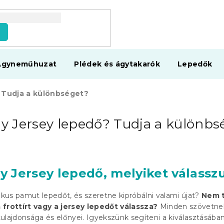
s
Ágyneműhuzat
Plédek és ágytakarók
Lepedők
? Tudja a különbséget?
gy Jersey lepedő? Tudja a különbs
gy Jersey lepedő, melyiket válassz
zikus pamut lepedőt, és szeretne kipróbálni valami újat?
Nem 
 frottírt vagy a jersey lepedőt válassza?
Minden szövetne
ulajdonsága és előnyei. Igyekszünk segíteni a kiválasztásába