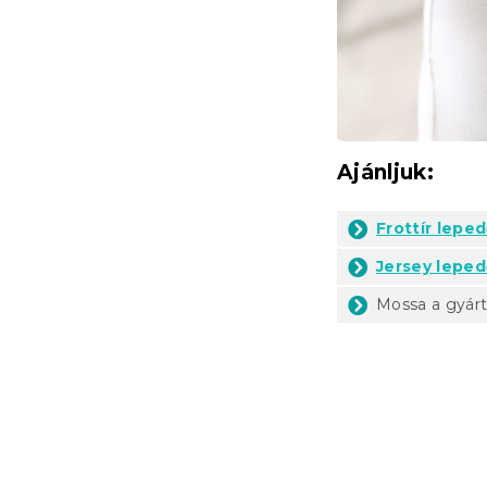
Ajánljuk:
Frottír lepe
Jersey leped
Mossa a gyárt