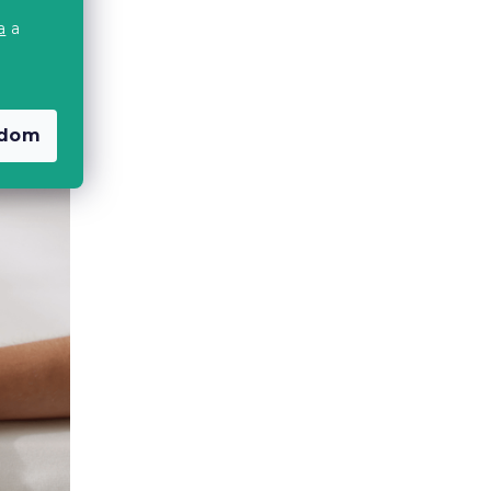
szakokra,
a
a
rban
gy vasalni
ssa, hogy
gpuhább
adom