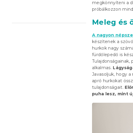
megkönnyíteni a dö
l
próbálkozzon mindk
Meleg és ö
A nagyon népszer
készítenek a szövő
hurkok nagy számá
fürdőlepedő is kés
Tulajdonságainak,
alkalmas.
Lágyságá
Javasoljuk, hogy a
apró hurkokat össz
tulajdonságait.
Elő
puha lesz, mint ú