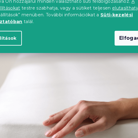
tva Ön hozzájárul minden választható süti feldolgozásához.
A
ad. A Jersey lepedők egyaránt alkalmasak hideg és meleg év
llításokat
testre szabhatja, vagy a sütiket teljesen
elutasíthatj
zet és kiváló légáteresztő képességekkel rendelkeznek.
Elsőso
eállítások” menüben. További információkat a
Süti-kezelési
rű rugalmasságuk miatt népszerűek, nem gyűrődnek
, í
oztatóban
talál.
uk, hogy a Jersey lepedőt legfeljebb 40 °C hőmérsékleten mo
aságát és kellemes tapintását.
Joggal tartozik az egyik le
özé.
Elfog
lítások