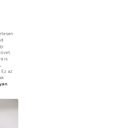
etesen
ad
gy
zövet.
a is
.
 Ez az
ak
lyan