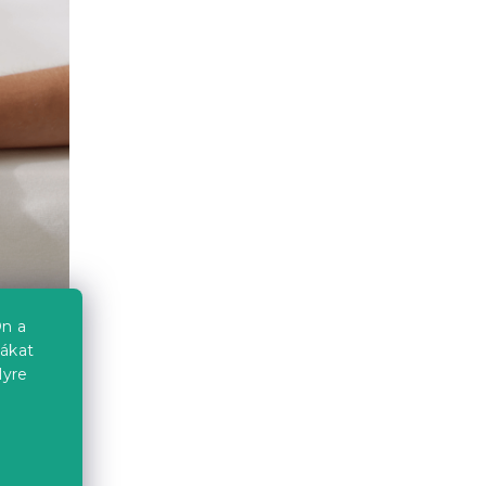
n a
iákat
lyre
lni
 anyagot
a
 része