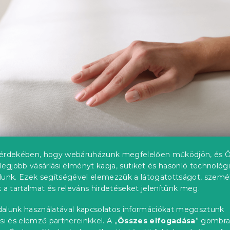
érdekében, hogy webáruházunk megfelelően működjön, és Ö
legjobb vásárlási élményt kapja, sütiket és hasonló technológ
lunk. Ezek segítségével elemezzük a látogatottságot, szemé
ey lepedő, amelyet nem kell vasa
 a tartalmat és releváns hirdetéseket jelenítünk meg.
alunk használatával kapcsolatos információkat megosztunk
ersey szövetet
szövőgépeken készítik, ezáltal finom kötött
si és elemző partnereinkkel. A „
Összes elfogadása
” gombr
övéskor a hátoldalán kis szemek képződnek, miközben az első