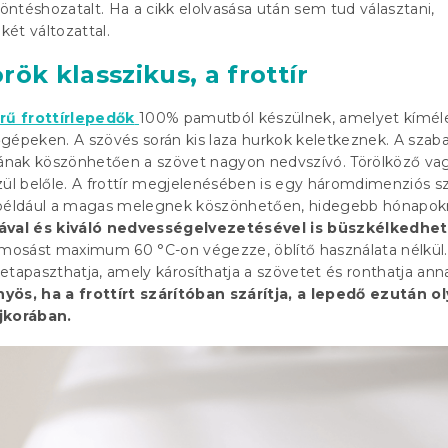
ntéshozatalt. Ha a cikk elolvasása után sem tud választani,
ét változattal.
rök klasszikus, a frottír
ű frottírlepedők
100% pamutból készülnek, amelyet kímél
gépeken. A szövés során kis laza hurkok keletkeznek. A szab
nak köszönhetően a szövet nagyon nedvszívó. Törölköző va
zül belőle. A frottír megjelenésében is egy háromdimenziós s
 például a magas melegnek köszönhetően, hidegebb hónapokr
val és kiváló nedvességelvezetésével is büszkélkedhet
 mosást maximum 60 °C-on végezze, öblítő használata nélkül.
etapaszthatja, amely károsíthatja a szövetet és ronthatja ann
nyös, ha a frottírt szárítóban szárítja, a lepedő ezután o
jkorában.