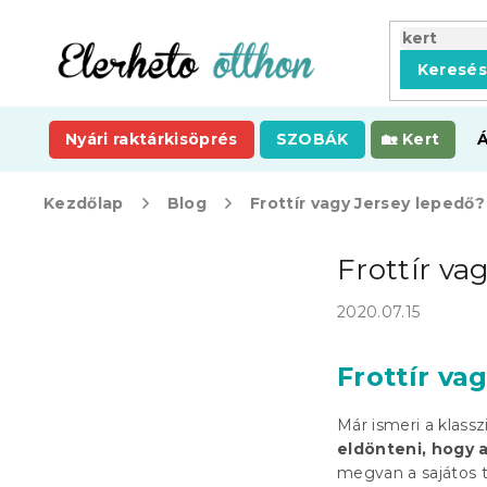
Ugrás
a
fő
Keresé
tartalomhoz
Nyári raktárkisöprés
SZOBÁK
Kert
Kezdőlap
Blog
Frottír vagy Jersey lepedő
O
Frottír va
l
d
2020.07.15
a
l
s
Frottír va
ó
p
Már ismeri a klass
a
eldönteni, hogy a
n
megvan a sajátos t
e