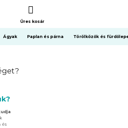
Üres kosár
KOSÁR
Ágyak
Paplan és párna
Törölközők és fürdőlep
éget?
uk?
tudja
k
n és