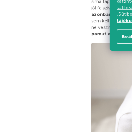
kattin
sima tapintású mar
sütibeá
jól felszívják a vi
„Sütib
azonban nagysze
tájék
sem kell. Javasolj
ne veszítse el puh
pamut anyagok k
Beál