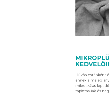
MIKROPLÜ
KEDVELŐI
Hűvös esténként ér
ennek a meleg anya
mikroszálas leped
tapintásúak és nag