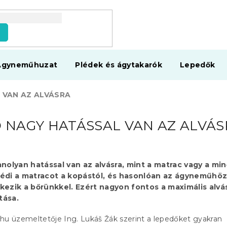
s
Ágyneműhuzat
Plédek és ágytakarók
Lepedők
 VAN AZ ALVÁSRA
 NAGY HATÁSSAL VAN AZ ALVÁS
olyan hatással van az alvásra, mint a matrac vagy a mi
védi a matracot a kopástól, és hasonlóan az ágyneműhöz
kezik a bőrünkkel. Ezért nagyon fontos a maximális alvá
tása.
hu üzemeltetője Ing. Lukáš Žák szerint a lepedőket gyakran