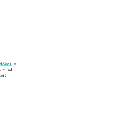
edőket
. A
. A hab
zért