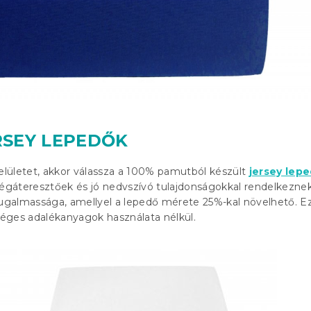
RSEY LEPEDŐK
felületet, akkor válassza a 100% pamutból készült
jersey lep
légáteresztőek és jó nedvszívó tulajdonságokkal rendelkeznek
rugalmassága, amellyel a lepedő mérete 25%-kal növelhető. E
éges adalékanyagok használata nélkül.