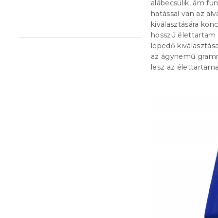
alábecsülik, ám fu
l
hatással van az al
kiválasztására kon
hosszú élettartam 
lepedő kiválasztása
az ágynemű gramms
lesz az élettartam