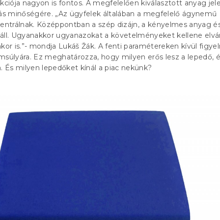
nkciója nagyon is fontos. A megfelelően kiválasztott anyag jel
vás minőségére. „Az ügyfelek általában a megfelelő ágynemű
centrálnak. Középpontban a szép dizájn, a kényelmes anyag é
áll. Ugyanakkor ugyanazokat a követelményeket kellene elvár
kor is.”- mondja Lukáš Žák. A fenti paramétereken kívül figyeln
úlyára. Ez meghatározza, hogy milyen erős lesz a lepedő, é
a. És milyen lepedőket kínál a piac nekünk?