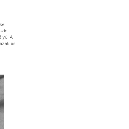
kel
zín,
élyű. A
ázak és