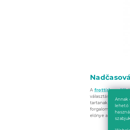
Nadčasová
A
frottírlepedők
választás, különö
Annak 
tartanak. Az esete
lehető 
forgalomba, ügyelve
haszná
előnye az egyszerű
szabjuk