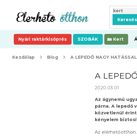
Ugrás
a
fő
Keresé
tartalomhoz
Nyári raktárkisöprés
SZOBÁK
Kert
Kezdőlap
Blog
A LEPEDŐ NAGY HATÁSSAL
O
A LEPEDŐ
l
d
2020.03.01
a
l
Az ágynemű ugyan
s
párna. A lepedő 
ó
közvetlenül érint
p
kényelem biztosí
a
n
Az elérhetőotthon.
e