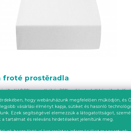
 froté prostěradla
körülbelül 80% pamutból és 20% poliészterből készülnek. Kivá
sen téli hónapokban, mert tökéletesen nedvszívóak és melege
érdekében, hogy webáruházunk megfelelően működjön, és Ö
k túlnyomó többségében a frottírlepedők feszes változatban 
legjobb vásárlási élményt kapja, sütiket és hasonló technológ
 arra, hogy jól illeszkedjenek a matrachoz. A frottírlepedők t
lunk. Ezek segítségével elemezzük a látogatottságot, szemé
 karbantartás. A frottírlepedők nem igényelnek vasalást.
 a tartalmat és releváns hirdetéseket jelenítünk meg.