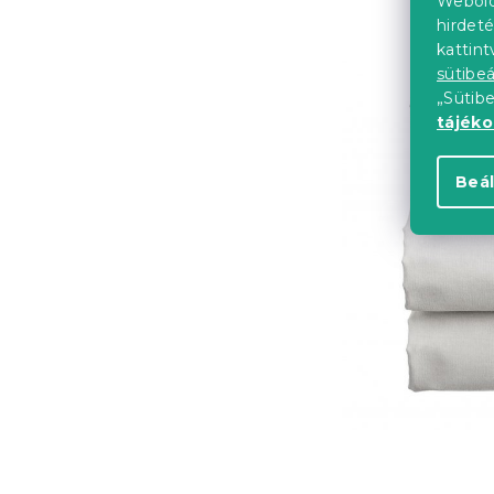
Webold
hirdeté
kattin
sütibeá
„Sütib
tájék
Beál