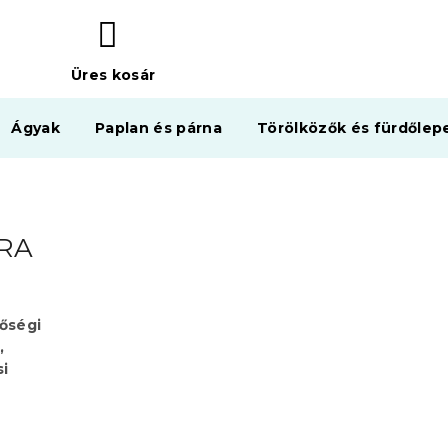
Üres kosár
KOSÁR
Ágyak
Paplan és párna
Törölközők és fürdőlep
RA
nőségi
,
si