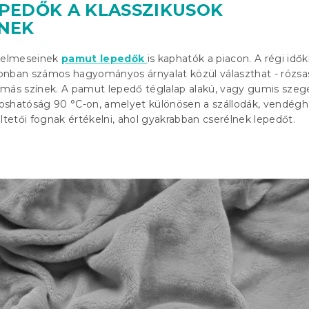
PEDŐK A KLASSZIKUSOK
NEK
erelmeseinek
pamut lepedők
is kaphatók a piacon. A régi idők
onban számos hagyományos árnyalat közül választhat - rózsas
és más színek. A pamut lepedő téglalap alakú, vagy gumis szeg
oshatóság 90 °C-on, amelyet különösen a szállodák, vendégh
etői fognak értékelni, ahol gyakrabban cserélnek lepedőt.