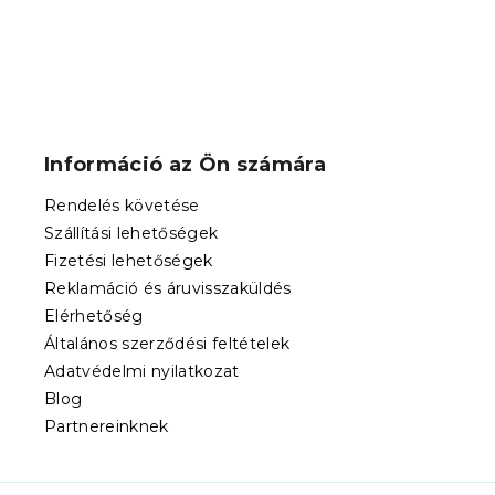
L
á
b
Információ az Ön számára
l
é
Rendelés követése
c
Szállítási lehetőségek
Fizetési lehetőségek
Reklamáció és áruvisszaküldés
Elérhetőség
Általános szerződési feltételek
Adatvédelmi nyilatkozat
Blog
Partnereinknek