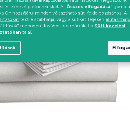
alunk használatával kapcsolatos információkat megosztunk
si és elemző partnereinkkel. A „
Összes elfogadása
” gombr
tva Ön hozzájárul minden választható süti feldolgozásához.
A
llításokat
testre szabhatja, vagy a sütiket teljesen
elutasíthatj
eállítások” menüben. További információkat a
Süti-kezelési
oztatóban
talál.
Elfog
lítások