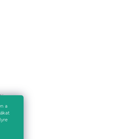
ló
n
n a
kerülnek
iákat
ovábbi
lyre