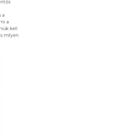
entős
s a
ni a
iük kell
s milyen