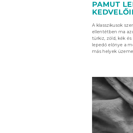
PAMUT LE
KEDVELŐI
A klasszikusok sz
ellentétben ma az
türkiz, zöld, kék 
lepedő előnye a m
más helyek üzemelt