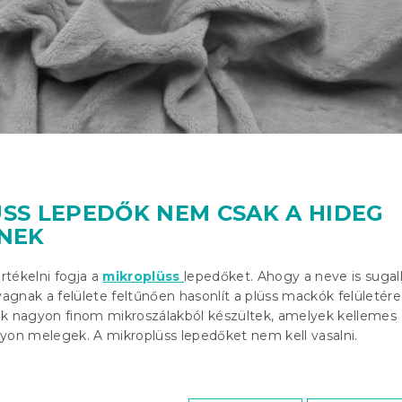
SS LEPEDŐK NEM CSAK A HIDEG
NEK
tékelni fogja a
mikroplüss
lepedőket. Ahogy a neve is sugall
gnak a felülete feltűnően hasonlít a plüss mackók felületére
ők nagyon finom mikroszálakból készültek, amelyek kellemes
yon melegek. A mikroplüss lepedőket nem kell vasalni.