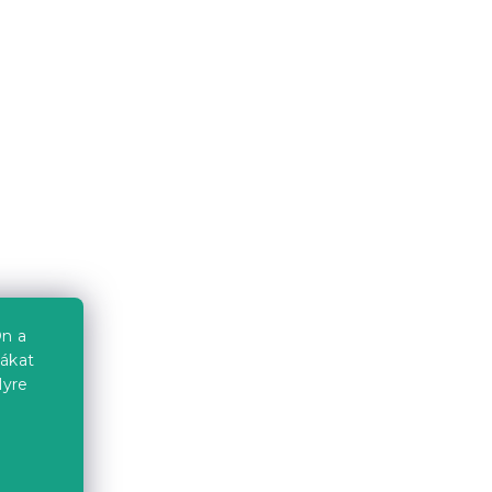
at
Mikroszálas flanel
ágyneműhuzat STARMISS
sötétkék
Raktáron
(>10 db)
5 063 Ft-tól
Kedvezménykupon
-15% "MINUSZ15"
n a
iákat
lyre
a