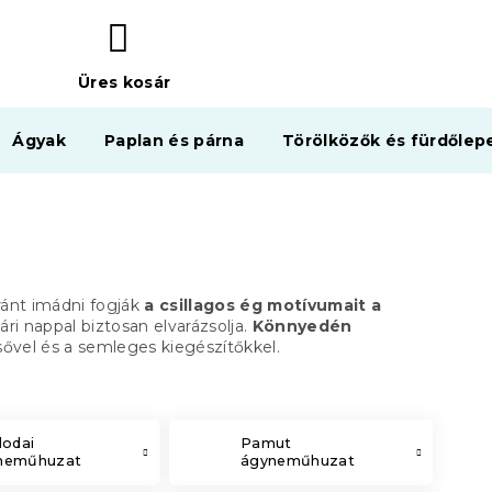
Üres kosár
KOSÁR
Ágyak
Paplan és párna
Törölközők és fürdőlep
ránt imádni fogják
a csillagos ég motívumait a
ri nappal biztosan elvarázsolja.
Könnyedén
ővel és a semleges kiegészítőkkel.
lodai
Pamut
neműhuzat
ágyneműhuzat