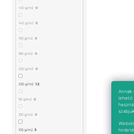
140 g/m2
0
Krepp ágyn
POLY türkiz
145 g/m2
0
Raktáron
(>10 
150 g/m2
0
5 690 Ft-tó
160 g/m2
0
200 g/m2
0
Kedvezményk
-15% "MINUSZ15
250 g/m2
12
Annak 
lehető 
95 g/m2
0
haszná
szabjuk
100 g/m2
0
Webold
hirdeté
105 g/m2
5