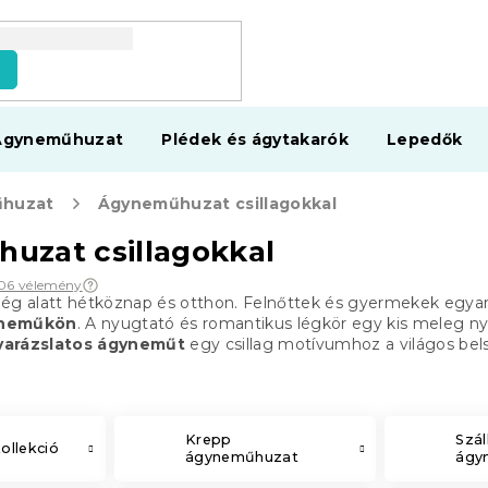
s
Ágyneműhuzat
Plédek és ágytakarók
Lepedők
huzat
Ágyneműhuzat csillagokkal
uzat csillagokkal
06 vélemény
os ég alatt hétköznap és otthon. Felnőttek és gyermekek egya
yneműkön
. A nyugtató és romantikus légkör egy kis meleg nyá
varázslatos ágyneműt
egy csillag motívumhoz a világos bels
Krepp
Szál
llekció
ágyneműhuzat
ágy