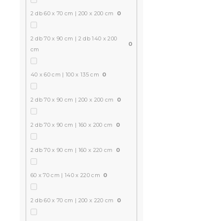
Raktáron
(>10 
2 db 60 x 70 cm | 200 x 200 cm
0
6 324 Ft
2 db 70 x 90 cm | 2 db 140 x 200
0
cm
Kedvezményk
-15% "MINUSZ15
40 x 60 cm | 100 x 135 cm
0
2 db 70 x 90 cm | 200 x 200 cm
0
2 db 70 x 90 cm | 160 x 200 cm
0
2 db 70 x 90 cm | 160 x 220 cm
0
Mikroplüss
60 x 70 cm | 140 x 220 cm
0
SKYLINO zö
2 db 60 x 70 cm | 200 x 220 cm
0