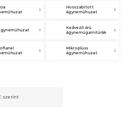
cia
Hosszabított
neműhuzat
ágyneműhuzat
Kedvező árú
ágyneműhuzat
ágyneműgarnitúrák
oflanel
Mikroplüss
neműhuzat
ágyneműhuzat
 szerint
Újdonság
Kedvezménykupon