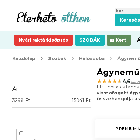
Ugrás
a
fő
Keresé
tartalomhoz
Nyári raktárkisöprés
SZOBÁK
Kert
Kezdőlap
Szobák
Hálószoba
Ágynemű
O
Ágyneműh
l
★★★★★
★★★★★
4,6
44 2
d
Elaludni a csillag
Ár
a
visszafogott ág
l
összehangolja a 
3298
Ft
15041
Ft
s
ó
p
a
PREMIUM ko
n
e