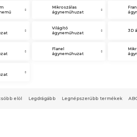
em
Mikroszálas
Fran
ynemű
ágyneműhuzat
ágy
Világító
3D 
zat
ágyneműhuzat
Flanel
Mikr
zat
ágyneműhuzat
ágy
zat
csóbb elöl
Legdrágább
Legnépszerűbb termékek
ABC
Újdonság