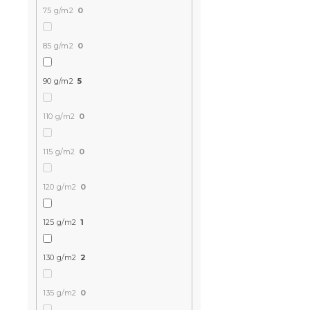
75 g/m2
0
85 g/m2
0
90 g/m2
5
NIGHT SKY 
ágyneműhu
110 g/m2
0
Raktáron
(>10 
5 024 Ft
115 g/m2
0
120 g/m2
0
Kedvezményk
-15% "MINUSZ15
125 g/m2
1
130 g/m2
2
135 g/m2
0