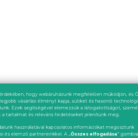
emű NIGHT SKY
Polipamut ágyneműhuz
NIGHT SKY POLY türkiz
db)
Raktáron
(>10 db)
l
4 315 Ft-tól
upon
Kedvezménykupon
"
-15% "MINUSZ15"
érdekében, hogy webáruházunk megfelelően működjön, és Ö
legjobb vásárlási élményt kapja, sütiket és hasonló technológ
lunk. Ezek segítségével elemezzük a látogatottságot, szemé
 a tartalmat és releváns hirdetéseket jelenítünk meg.
alunk használatával kapcsolatos információkat megosztunk
si és elemző partnereinkkel. A „
Összes elfogadása
” gombr