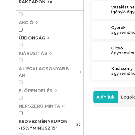
RAKTÁRON
38
l
Vasalást n
igénylő ág
AKCIÓ
0
Gyerek
ágyneműhu
ÚJDONSÁG
3
Olcsó
KIÁRUSÍTÁS
ágyneműhu
0
A LEGALACSONYABB
Karácsonyi
0
ágyneműhu
ÁR
T
ELŐRENDELÉS
0
e
Ajánljuk
Legol
r
NÉPSZERŰ MINTA
0
m
T
é
KEDVEZMÉNYKUPON
e
k
37
Újdonság
-15% "MINUSZ15"
r
e