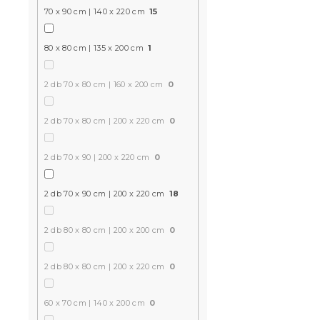
70 x 90 cm | 140 x 220 cm
15
mikroplüss
világosszür
80 x 80 cm | 135 x 200 cm
1
lepedő 90x
Raktáron
(>10 
2 db 70 x 80 cm | 160 x 200 cm
0
14 105 Ft
2 db 70 x 80 cm | 200 x 220 cm
0
Kedvezményk
-15% "MINUSZ15
2 db 70 x 90 | 200 x 220 cm
0
2 db 70 x 90 cm | 200 x 220 cm
18
2 db 80 x 80 cm | 200 x 200 cm
0
2 db 80 x 80 cm | 200 x 220 cm
0
Karácsonyi
60 x 70 cm | 140 x 200 cm
0
ágyneműhu