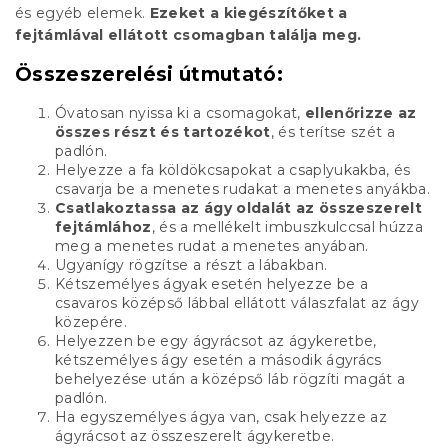
és egyéb elemek.
Ezeket a kiegészítőket a
fejtámlával ellátott csomagban találja meg.
Összeszerelési útmutató:
Óvatosan nyissa ki a csomagokat,
ellenőrizze az
összes részt és tartozékot
, és terítse szét a
padlón.
Helyezze a fa köldökcsapokat a csaplyukakba, és
csavarja be a menetes rudakat a menetes anyákba.
Csatlakoztassa az ágy oldalát az összeszerelt
fejtámlához
, és a mellékelt imbuszkulccsal húzza
meg a menetes rudat a menetes anyában.
Ugyanígy rögzítse a részt a lábakban.
Kétszemélyes ágyak esetén helyezze be a
csavaros középső lábbal ellátott válaszfalat az ágy
közepére.
Helyezzen be egy ágyrácsot az ágykeretbe,
kétszemélyes ágy esetén a második ágyrács
behelyezése után a középső láb rögzíti magát a
padlón.
Ha egyszemélyes ágya van, csak helyezze az
ágyrácsot az összeszerelt ágykeretbe.