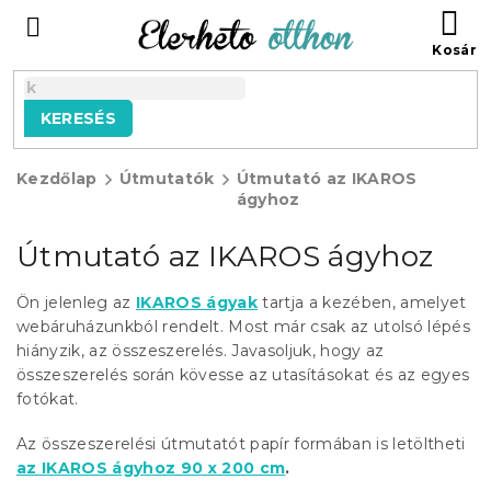
Ugrás
KO
a
fő
tartalomhoz
KERESÉS
Kezdőlap
Útmutatók
Útmutató az IKAROS
ágyhoz
Útmutató az IKAROS ágyhoz
Ön jelenleg az
IKAROS ágyak
tartja a kezében, amelyet
webáruházunkból rendelt. Most már csak az utolsó lépés
hiányzik, az összeszerelés. Javasoljuk, hogy az
összeszerelés során kövesse az utasításokat és az egyes
fotókat.
Az összeszerelési útmutatót papír formában is letöltheti
az IKAROS ágyhoz 90 x 200 cm
.