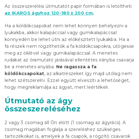
Az összeszerelési útmutatót papír formában is letöltheti
az IKAROS ágyhoz 120-180 x 200 cm
.
Ha a köldökcsapokat nem lehet könnyen behelyezni a
lyukakba, akkor kalapáccsal vagy gumikalapáccsal
könnyedén be lehet ütni az előkészített lyukakba. Ha a
fa részek nem rögzíthetők a fa köldökcsapokra, ütögesse
meg az öklével vagy gumikalapáccsal. A menetes
rudakat az óramutató járásával ellentétes irányba csavarja
be a menetes anyába.
Ne ragassza a fa
köldökcsapokat
, az alkatrészeket így majd utólag nem
lehet szétszerelni. Ezzel együtt elveszíti a lehetőséget,
hogy megreklamálja az ágyat, mert leértékeli.
Útmutató az ágy
összeszereléséhez
2 vagy 3 csomag áll Ön előtt (1 csomag az ágyrács). A
csomag magában foglalja a szereléshez szükséges
tartozékokat is, amelyek a fa csapok, a rögzítő csavarok