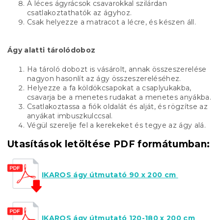
A léces ágyrácsok csavarokkal szilárdan
csatlakoztathatók az ágyhoz.
Csak helyezze a matracot a lécre, és készen áll.
Ágy alatti tárolódoboz
Ha tároló dobozt is vásárolt, annak összeszerelése
nagyon hasonlít az ágy összeszereléséhez.
Helyezze a fa köldökcsapokat a csaplyukakba,
csavarja be a menetes rudakat a menetes anyákba.
Csatlakoztassa a fiók oldalát és alját, és rögzítse az
anyákat imbuszkulccsal.
Végül szerelje fel a kerekeket és tegye az ágy alá.
Utasítások letöltése PDF formátumban:
IKAROS ágy útmutató 90 x 200 cm
IKAROS ágy útmutató 120-180 x 200 cm